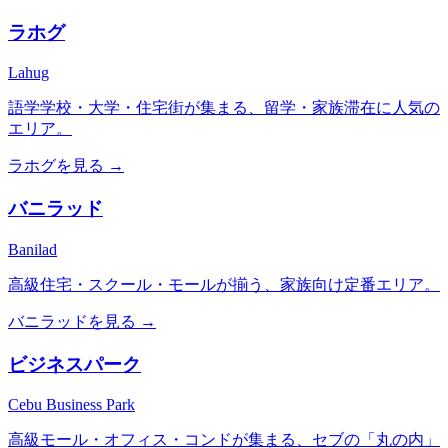
ラホグ
Lahug
語学学校・大学・住宅街が集まる、留学・家族滞在に人気の
エリア。
ラホグ
を見る →
バニラッド
Banilad
高級住宅・スクール・モールが揃う、家族向け定番エリア。
バニラッド
を見る →
ビジネスパーク
Cebu Business Park
高級モール・オフィス・コンドが集まる、セブの「丸の内」