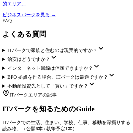
的エリア。
ビジネスパーク
を見る →
FAQ
よくある質問
ITパークで家族と住むのは現実的ですか？
治安はどうですか？
インターネット回線は信頼できますか？
BPO 拠点を作る場合、ITパークは最適ですか？
不動産投資先として「買い」ですか？
ITパーク
エリアの記事
ITパーク
を知るためのGuide
ITパーク
での生活、住まい、学校、仕事、移動を深掘りする
読み物。
（公開
6
本 / 執筆予定
1
本）