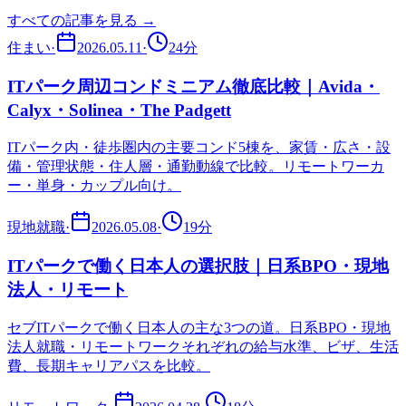
すべての記事を見る →
住まい
·
2026.05.11
·
24
分
ITパーク周辺コンドミニアム徹底比較｜Avida・
Calyx・Solinea・The Padgett
ITパーク内・徒歩圏内の主要コンド5棟を、家賃・広さ・設
備・管理状態・住人層・通勤動線で比較。リモートワーカ
ー・単身・カップル向け。
現地就職
·
2026.05.08
·
19
分
ITパークで働く日本人の選択肢｜日系BPO・現地
法人・リモート
セブITパークで働く日本人の主な3つの道。日系BPO・現地
法人就職・リモートワークそれぞれの給与水準、ビザ、生活
費、長期キャリアパスを比較。