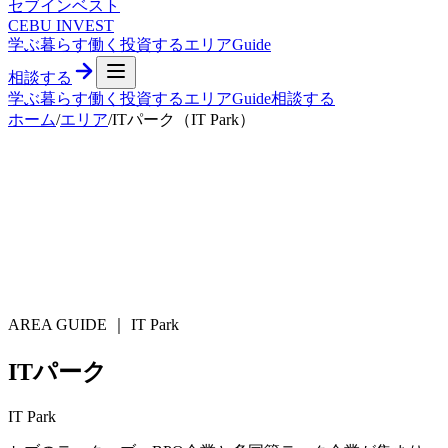
セブ
インベスト
CEBU INVEST
学ぶ
暮らす
働く
投資する
エリア
Guide
相談する
学ぶ
暮らす
働く
投資する
エリア
Guide
相談する
ホーム
/
エリア
/
ITパーク（IT Park）
AREA GUIDE ｜
IT Park
ITパーク
IT Park