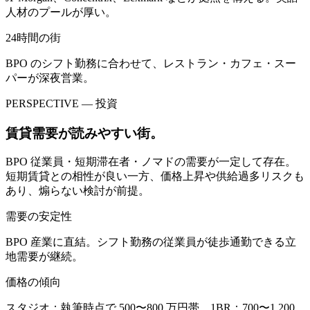
人材のプールが厚い。
24時間の街
BPO のシフト勤務に合わせて、レストラン・カフェ・スー
パーが深夜営業。
PERSPECTIVE — 投資
賃貸需要が読みやすい街。
BPO 従業員・短期滞在者・ノマドの需要が一定して存在。
短期賃貸との相性が良い一方、価格上昇や供給過多リスクも
あり、煽らない検討が前提。
需要の安定性
BPO 産業に直結。シフト勤務の従業員が徒歩通勤できる立
地需要が継続。
価格の傾向
スタジオ：執筆時点で 500〜800 万円帯。1BR：700〜1,200