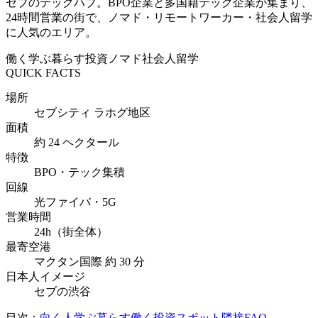
セブのテックハブ。BPO企業と多国籍テック企業が集まり、
24時間営業の街で、ノマド・リモートワーカー・社会人留学
に人気のエリア。
働く
学ぶ
暮らす
投資
ノマド
社会人留学
QUICK FACTS
場所
セブシティ ラホグ地区
面積
約 24 ヘクタール
特徴
BPO・テック集積
回線
光ファイバ・5G
営業時間
24h（街全体）
最寄空港
マクタン国際 約 30 分
日本人イメージ
セブの渋谷
目次：
向く人
学ぶ
暮らす
働く
投資
スポット
隣接
FAQ