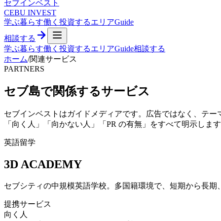
セブ
インベスト
CEBU INVEST
学ぶ
暮らす
働く
投資する
エリア
Guide
相談する
学ぶ
暮らす
働く
投資する
エリア
Guide
相談する
ホーム
/
関連サービス
PARTNERS
セブ島で関係するサービス
セブインベストはガイドメディアです。広告ではなく、テー
「向く人」「向かない人」「PR の有無」をすべて明示しま
英語留学
3D ACADEMY
セブシティの中規模英語学校。多国籍環境で、短期から長期
提携サービス
向く人