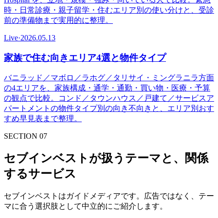
時・日常診療・親子留学・住むエリア別の使い分けと、受診
前の準備物まで実用的に整理。
Live
·
2026.05.13
家族で住む向きエリア4選と物件タイプ
バニラッド／マボロ／ラホグ／タリサイ・ミングラニラ方面
の4エリアを、家族構成・通学・通勤・買い物・医療・予算
の観点で比較。コンド／タウンハウス／戸建て／サービスア
パートメントの物件タイプ別の向き不向きと、エリア別おす
すめ早見表まで整理。
SECTION 07
セブインベストが扱うテーマと、関係
するサービス
セブインベストはガイドメディアです。広告ではなく、テー
マに合う選択肢として中立的にご紹介します。