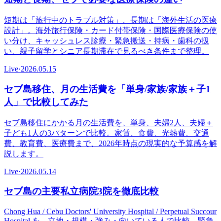
短期は「旅行中のトラブル対策」、長期は「海外生活の医療
設計」。海外旅行保険・カード付帯保険・国際医療保険の使
い分け、キャッシュレス診療・緊急搬送・持病・歯科の扱
い、親子留学とシニア長期滞在で見るべき条件まで整理。
Live
·
2026.05.15
セブ島移住、月の生活費を「単身/家族/家族＋子1
人」で比較してみた
セブ島移住にかかる月の生活費を、単身、夫婦2人、夫婦＋
子ども1人の3パターンで比較。家賃、食費、光熱費、交通
費、教育費、医療費まで、2026年時点の現実的な予算感を解
説します。
Live
·
2026.05.14
セブ島の主要私立病院3院を徹底比較
Chong Hua / Cebu Doctors' University Hospital / Perpetual Succour
Hospital を、立地・規模・強み・向いている人で比較。緊急