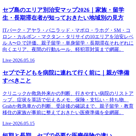
セブ島のエリア別治安マップ2026｜家族・留学
生・長期滞在者が知っておきたい地域別の見方
ITパーク・アヤラ・バニラッド・マボロ・ラホグ・SM・コ
ロン・カルボン・マクタン・タリサイの10エリアを治安レベ
ル A〜D で評価。親子留学・単身留学・長期滞在それぞれに
向くエリア、夜間の行動ルール、軽犯罪対策まで網羅。
Live
·
2026.05.16
セブで子どもを病院に連れて行く前に｜親が準備
すべきこと
クリニックか救急外来かの判断、行きやすい病院のリストア
ップ、症状を英語で伝えるメモ、保険・支払い・持ち物、
Grabか救急車かの判断、受診後の確認まで。親子留学・教育
移住の家族が事前に整えておきたい医療準備を全網羅。
Live
·
2026.05.15
短期と長期、セブで必要な医療保険の違い