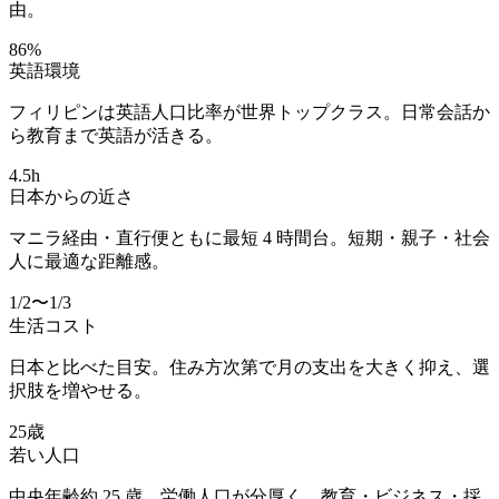
由。
86
%
英語環境
フィリピンは英語人口比率が世界トップクラス。日常会話か
ら教育まで英語が活きる。
4.5
h
日本からの近さ
マニラ経由・直行便ともに最短 4 時間台。短期・親子・社会
人に最適な距離感。
1/2
〜1/3
生活コスト
日本と比べた目安。住み方次第で月の支出を大きく抑え、選
択肢を増やせる。
25
歳
若い人口
中央年齢約 25 歳。労働人口が分厚く、教育・ビジネス・採