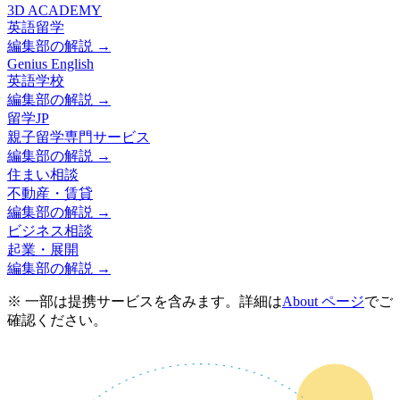
3D ACADEMY
英語留学
編集部の解説 →
Genius English
英語学校
編集部の解説 →
留学JP
親子留学専門サービス
編集部の解説 →
住まい相談
不動産・賃貸
編集部の解説 →
ビジネス相談
起業・展開
編集部の解説 →
※ 一部は提携サービスを含みます。詳細は
About ページ
でご
確認ください。