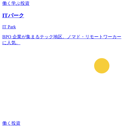
働く
学ぶ
投資
ITパーク
IT Park
BPO 企業が集まるテック地区。ノマド・リモートワーカー
に人気。
働く
投資