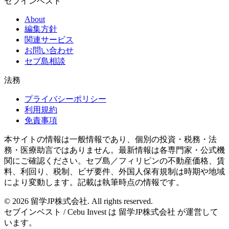
セブインベスト
About
編集方針
関連サービス
お問い合わせ
セブ島相談
法務
プライバシーポリシー
利用規約
免責事項
本サイトの情報は一般情報であり、個別の投資・税務・法
務・医療助言ではありません。最新情報は各専門家・公式機
関にご確認ください。セブ島／フィリピンの不動産価格、賃
料、利回り、税制、ビザ要件、外国人保有規制は時期や地域
により変動します。記載は執筆時点の情報です。
©
2026
留学JP株式会社
. All rights reserved.
セブインベスト / Cebu Invest は
留学JP株式会社
が運営して
います。