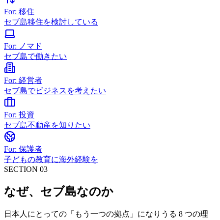
For: 移住
セブ島移住を検討している
For: ノマド
セブ島で働きたい
For: 経営者
セブ島でビジネスを考えたい
For: 投資
セブ島不動産を知りたい
For: 保護者
子どもの教育に海外経験を
SECTION 03
なぜ、セブ島なのか
日本人にとっての「もう一つの拠点」になりうる 8 つの理