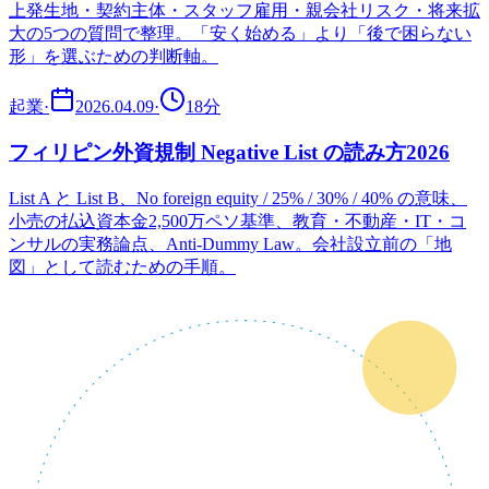
上発生地・契約主体・スタッフ雇用・親会社リスク・将来拡
大の5つの質問で整理。「安く始める」より「後で困らない
形」を選ぶための判断軸。
起業
·
2026.04.09
·
18
分
フィリピン外資規制 Negative List の読み方2026
List A と List B、No foreign equity / 25% / 30% / 40% の意味、
小売の払込資本金2,500万ペソ基準、教育・不動産・IT・コ
ンサルの実務論点、Anti-Dummy Law。会社設立前の「地
図」として読むための手順。