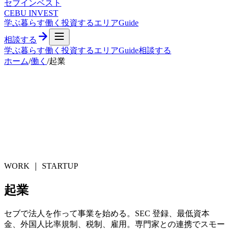
セブ
インベスト
CEBU INVEST
学ぶ
暮らす
働く
投資する
エリア
Guide
相談する
学ぶ
暮らす
働く
投資する
エリア
Guide
相談する
ホーム
/
働く
/
起業
WORK ｜
STARTUP
起業
セブで法人を作って事業を始める。SEC 登録、最低資本
金、外国人比率規制、税制、雇用。専門家との連携でスモー