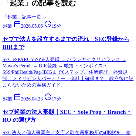
「起業」の記事を読む
「
起業
」記事一覧 →
起業
·
2026.05.06
·
19
分
セブで法人を設立するまでの流れ｜SEC登録から
BIRまで
SEC eSPARCでの法人登録 → バランガイクリアランス →
Mayor's Permit → BIR登録 → 帳簿・インボイス・
SSS/PhilHealth/Pag-IBIGまで6ステップ。住所選び、外資規
制、フィリピン人パートナー、会計士確保まで、設立後に詰
まらないための実務ガイド。
起業
·
2026.04.23
·
17
分
セブ起業の法人形態｜SEC・Sole Prop・Branch・
RO の選び方
SEC法人／個人事業主／支店／駐在員事務所の4形態を、売