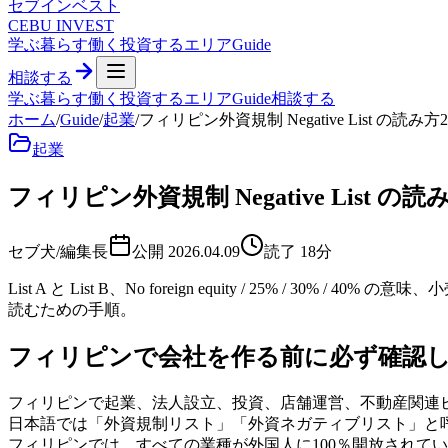
セブ
インベスト
CEBU INVEST
学ぶ
暮らす
働く
投資する
エリア
Guide
相談する
学ぶ
暮らす
働く
投資する
エリア
Guide
相談する
ホーム
/
Guide
/
起業
/
フィリピン外資規制 Negative List の読み方2
起業
フィリピン外資規制 Negative List の読み
セブ犬/編集長
公開
2026.04.09
読了
18
分
List A と List B、No foreign equity / 25% 
読むための手順。
フィリピンで会社を作る前に必ず確認したい「N
フィリピンで起業、法人設立、投資、店舗運営、不動産関連ビジネスを考え
日本語では「外資規制リスト」「外資ネガティブリスト」と
フィリピンでは、すべての業種が外国人に100％開放されてい