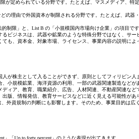
資本の制限が定められている分野です。たとえば、マスメディア、
業保護などの理由で外国資本が制限される分野です。たとえば、武
法的制限」と、List B の「小規模国内市場向け企業」の項目で
するビジネスは、武器や鉱業のような特殊分野ではなく、サービ
くても、資本金、対象市場、ライセンス、事業内容の説明によ
。
国人が株主として入ることができず、原則としてフィリピン人
合、小規模鉱業、海洋資源の利用、一部の武器関連製造などが
メディア、教育、職業紹介、広告、人材関連、不動産関連など
、出版、情報発信、教育サービスなどに近く見える可能性があ
ndary purpose は、外資規制の判断にも影響します。そのため
irty percent」「Up to forty percent」のような表現が出てきます。