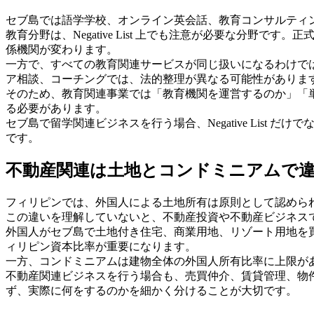
セブ島では語学学校、オンライン英会話、教育コンサルティ
教育分野は、Negative List 上でも注意が必要な分野で
係機関が変わります。
一方で、すべての教育関連サービスが同じ扱いになるわけで
ア相談、コーチングでは、法的整理が異なる可能性がありま
そのため、教育関連事業では「教育機関を運営するのか」「
る必要があります。
セブ島で留学関連ビジネスを行う場合、Negative List
です。
不動産関連は土地とコンドミニアムで
フィリピンでは、外国人による土地所有は原則として認めら
この違いを理解していないと、不動産投資や不動産ビジネス
外国人がセブ島で土地付き住宅、商業用地、リゾート用地を
ィリピン資本比率が重要になります。
一方、コンドミニアムは建物全体の外国人所有比率に上限が
不動産関連ビジネスを行う場合も、売買仲介、賃貸管理、物
ず、実際に何をするのかを細かく分けることが大切です。