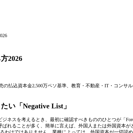
026
方2026
/ 30% / 40% の意味、小売の払込資本金2,500万ペソ基準、教育・不動産・
egative List」
るとき、最初に確認すべきもののひとつが「Foreign Investme
呼ばれることが多く、簡単に言えば、外国人または外国資本が
るわけではありません。業種によっては、外国資本が一切認めら