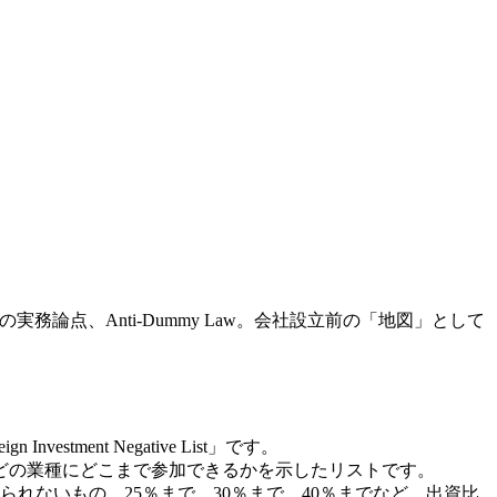
IT・コンサルの実務論点、Anti-Dummy Law。会社設立前の「地図」として
nt Negative List」です。
どの業種にどこまで参加できるかを示したリストです。
れないもの、25％まで、30％まで、40％までなど、出資比