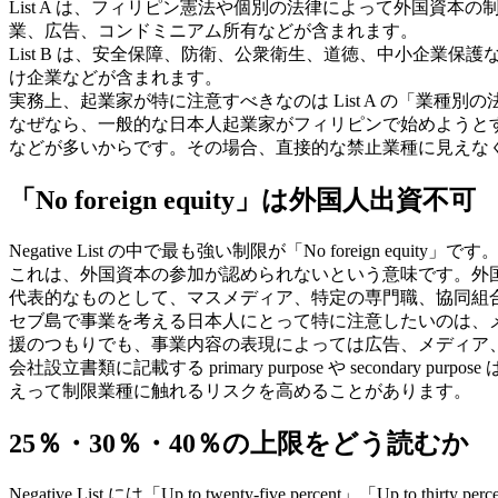
List A は、フィリピン憲法や個別の法律によって外国
業、広告、コンドミニアム所有などが含まれます。
List B は、安全保障、防衛、公衆衛生、道徳、中小企
け企業などが含まれます。
実務上、起業家が特に注意すべきなのは List A の「業種別の
なぜなら、一般的な日本人起業家がフィリピンで始めようと
などが多いからです。その場合、直接的な禁止業種に見えな
「No foreign equity」は外国人出資不可
Negative List の中で最も強い制限が「No foreign equity」です
これは、外国資本の参加が認められないという意味です。外
代表的なものとして、マスメディア、特定の専門職、協同組
セブ島で事業を考える日本人にとって特に注意したいのは、
援のつもりでも、事業内容の表現によっては広告、メディア
会社設立書類に記載する primary purpose や seco
えって制限業種に触れるリスクを高めることがあります。
25％・30％・40％の上限をどう読むか
Negative List には「Up to twenty-five percent」「Up to th