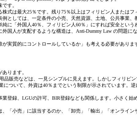
味です。
る株式は最大25％です。残り75％以上はフィリピン人または
代表例としては、一定条件の小売、天然資源、土地、公共事業
単純に「外国人40％、フィリピン人60％」にすれば安全という
国人が支配するような構造は、Anti-Dummy Law の問
誰が実質的にコントロールしているか」も考える必要がありま
があります。
活用品販売などは、一見シンプルに見えます。しかしフィリピ
の小売業について、外資は40％までという制限が示されています
業登録、LGUの許可、BIR登録なども関係します。小さく
は、「小売」に該当するのか、「卸売」「輸出」「オンライン