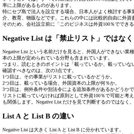
率に上限があるものがあります。
特にセブ島で法人を設立する場合、日本人がよく検討する事
介、教育、物販などです。これらの中には比較的自由に外資
そのため、会社設立前に「このビジネスは外資100％ででき
Negative List は「禁止リスト」で
Negative List という名前だけを見ると、外国人が
本の上限が定められている分野も含まれています。
つまり、読むときのポイントは「載っているか、載っていな
確認すべきなのは、次の3点です。
1つ目は、その事業がリストに載っているかどうか。
2つ目は、載っている場合、外国資本の上限が何％か。
3つ目は、例外条件や別法令による追加条件があるかどうか
リストに載っていなければ原則として外資100％で可能と考えら
も関係します。Negative List だけを見て判断するの
List A と List B の違い
Negative List は大きく List A と List B に分かれています。