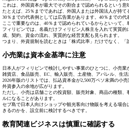
これは、外国資本が最大でその割合まで認められるという意
たとえば、25％までであれば、外国人または外国法人が持て
30％までの代表例としては広告業があります。40％までの
ここで重要なのは、40％まで認められているからといって、
フィリピンでは、名義だけフィリピン人株主を入れて実質的に外
成、契約、資金の流れ、実質的な経営支配も見られます。
つまり、外資規制を読むときは「株式比率」だけでなく、「
小売業は資本金基準に注意
日本人がフィリピンで検討しやすい事業のひとつに、小売業
雑貨店、食品販売、EC、輸入販売、土産物、アパレル、生
2026年版のリストでは、払込資本金が2,500万ペソ未満
外資参入の余地が広がります。
ただし、小売は店舗ごとの投資額、販売対象、商品の種類、事
ルになることがあります。
セブ島で日本人向けショップや観光客向け物販を考える場合
きるのかを、設立前に検討するべきです。
教育関連ビジネスは慎重に確認する