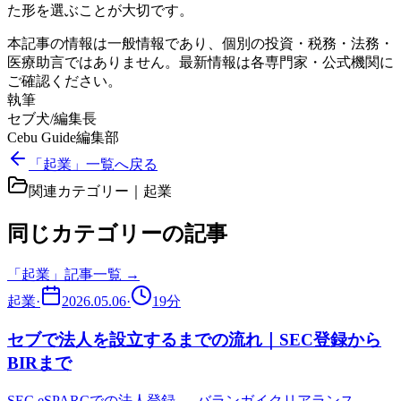
た形を選ぶことが大切です。
本記事の情報は一般情報であり、個別の投資・税務・法務・
医療助言ではありません。最新情報は各専門家・公式機関に
ご確認ください。
執筆
セブ犬/編集長
Cebu Guide編集部
「起業」一覧へ戻る
関連カテゴリー｜
起業
同じカテゴリーの記事
「
起業
」記事一覧 →
起業
·
2026.05.06
·
19
分
セブで法人を設立するまでの流れ｜SEC登録から
BIRまで
SEC eSPARCでの法人登録 → バランガイクリアランス →