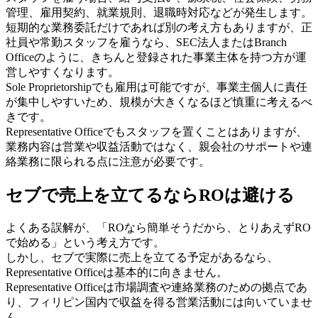
管理、雇用契約、就業規則、退職時対応などが発生します。
短期的な業務委託だけであれば別の考え方もありますが、正
社員や常勤スタッフを雇うなら、SEC法人またはBranch
Officeのように、きちんと登録された事業主体を持つ方が運
営しやすくなります。
Sole Proprietorshipでも雇用は可能ですが、事業主個人に責任
が集中しやすいため、規模が大きくなるほど慎重に考えるべ
きです。
Representative Officeでもスタッフを置くことはありますが、
業務内容は営業や収益活動ではなく、親会社のサポートや連
絡業務に限られる点に注意が必要です。
セブで売上を立てるならROは避ける
よくある誤解が、「ROなら簡単そうだから、とりあえずRO
で始める」という考え方です。
しかし、セブで実際に売上を立てる予定があるなら、
Representative Officeは基本的に向きません。
Representative Officeは市場調査や連絡業務のための拠点であ
り、フィリピン国内で収益を得る営業活動には向いていませ
ん。