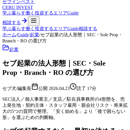
セブ
インベスト
CEBU INVEST
学ぶ
暮らす
働く
投資する
エリア
Guide
相談する
学ぶ
暮らす
働く
投資する
エリア
Guide
相談する
ホーム
/
Guide
/
起業
/
セブ起業の法人形態｜SEC・Sole Prop・
Branch・RO の選び方
起業
セブ起業の法人形態｜SEC・Sole
Prop・Branch・RO の選び方
セブ犬/編集長
公開
2026.04.23
読了
17
分
SEC法人／個人事業主／支店／駐在員事務所の4形態を、売
上発生地・契約主体・スタッフ雇用・親会社リスク・将来拡
大の5つの質問で整理。「安く始める」より「後で困らない
形」を選ぶための判断軸。