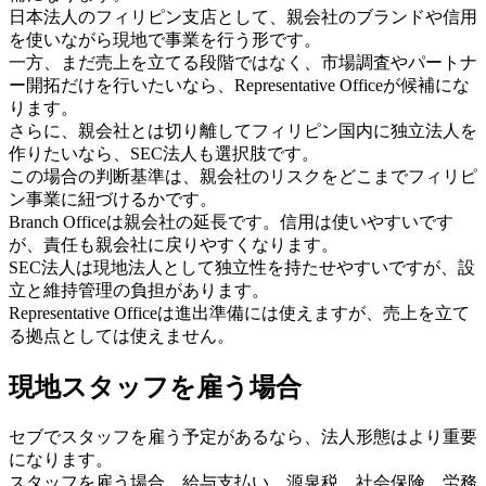
日本法人のフィリピン支店として、親会社のブランドや信用
を使いながら現地で事業を行う形です。
一方、まだ売上を立てる段階ではなく、市場調査やパートナ
ー開拓だけを行いたいなら、Representative Officeが候補にな
ります。
さらに、親会社とは切り離してフィリピン国内に独立法人を
作りたいなら、SEC法人も選択肢です。
この場合の判断基準は、親会社のリスクをどこまでフィリピ
ン事業に紐づけるかです。
Branch Officeは親会社の延長です。信用は使いやすいです
が、責任も親会社に戻りやすくなります。
SEC法人は現地法人として独立性を持たせやすいですが、設
立と維持管理の負担があります。
Representative Officeは進出準備には使えますが、売上を立て
る拠点としては使えません。
現地スタッフを雇う場合
セブでスタッフを雇う予定があるなら、法人形態はより重要
になります。
スタッフを雇う場合、給与支払い、源泉税、社会保険、労務