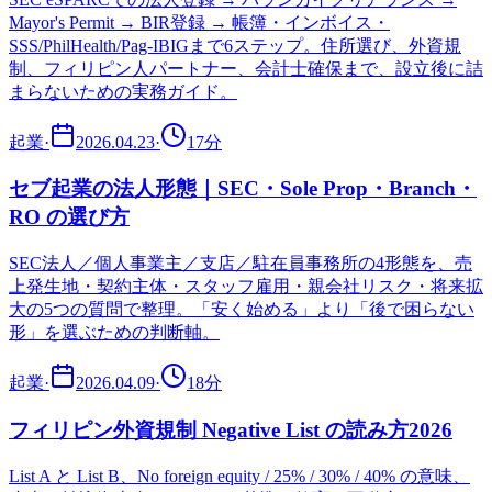
Mayor's Permit → BIR登録 → 帳簿・インボイス・
SSS/PhilHealth/Pag-IBIGまで6ステップ。住所選び、外資規
制、フィリピン人パートナー、会計士確保まで、設立後に詰
まらないための実務ガイド。
起業
·
2026.04.23
·
17
分
セブ起業の法人形態｜SEC・Sole Prop・Branch・
RO の選び方
SEC法人／個人事業主／支店／駐在員事務所の4形態を、売
上発生地・契約主体・スタッフ雇用・親会社リスク・将来拡
大の5つの質問で整理。「安く始める」より「後で困らない
形」を選ぶための判断軸。
起業
·
2026.04.09
·
18
分
フィリピン外資規制 Negative List の読み方2026
List A と List B、No foreign equity / 25% / 30% / 40% の意味、