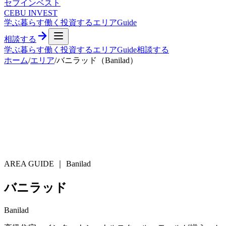
セブ
インベスト
CEBU INVEST
学ぶ
暮らす
働く
投資する
エリア
Guide
相談する
学ぶ
暮らす
働く
投資する
エリア
Guide
相談する
ホーム
/
エリア
/
バニラッド（Banilad）
AREA GUIDE ｜
Banilad
バニラッド
Banilad