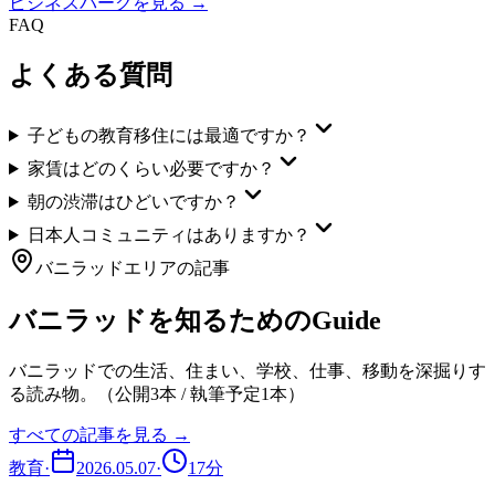
ビジネスパーク
を見る →
FAQ
よくある質問
子どもの教育移住には最適ですか？
家賃はどのくらい必要ですか？
朝の渋滞はひどいですか？
日本人コミュニティはありますか？
バニラッド
エリアの記事
バニラッド
を知るためのGuide
バニラッド
での生活、住まい、学校、仕事、移動を深掘りす
る読み物。
（公開
3
本 / 執筆予定
1
本）
すべての記事を見る →
教育
·
2026.05.07
·
17
分