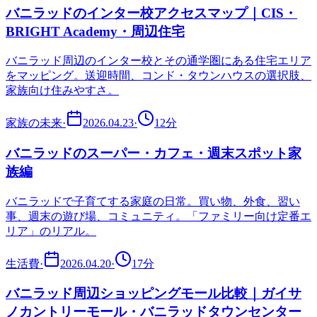
バニラッドのインター校アクセスマップ｜CIS・
BRIGHT Academy・周辺住宅
バニラッド周辺のインター校とその通学圏にある住宅エリア
をマッピング。送迎時間、コンド・タウンハウスの選択肢、
家族向け住みやすさ。
家族の未来
·
2026.04.23
·
12
分
バニラッドのスーパー・カフェ・週末スポット家
族編
バニラッドで子育てする家庭の日常。買い物、外食、習い
事、週末の遊び場、コミュニティ。「ファミリー向け定番エ
リア」のリアル。
生活費
·
2026.04.20
·
17
分
バニラッド周辺ショッピングモール比較｜ガイサ
ノカントリーモール・バニラッドタウンセンター