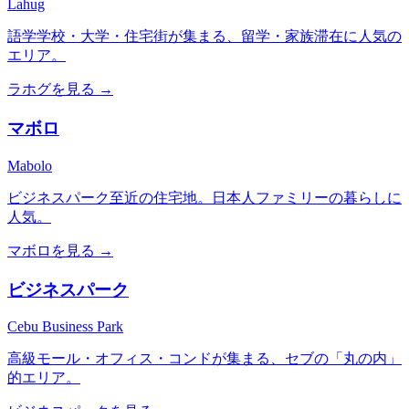
Lahug
語学学校・大学・住宅街が集まる、留学・家族滞在に人気の
エリア。
ラホグ
を見る →
マボロ
Mabolo
ビジネスパーク至近の住宅地。日本人ファミリーの暮らしに
人気。
マボロ
を見る →
ビジネスパーク
Cebu Business Park
高級モール・オフィス・コンドが集まる、セブの「丸の内」
的エリア。