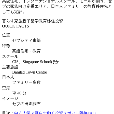
高級住宅、インターナショナルスクール、モールが揃う、セ
ブの家族向け定番エリア。日本人ファミリーの教育移住先と
しても定評。
暮らす
家族
親子留学
教育移住
投資
QUICK FACTS
位置
セブシティ東部
特徴
高級住宅・教育
スクール
CIS、Singapore Schoolほか
主要施設
Banilad Town Centre
日本人
ファミリー多数
空港
車 40 分
イメージ
セブの田園調布
目次：
向く人
学ぶ
暮らす
働く
投資
スポット
隣接
FAQ