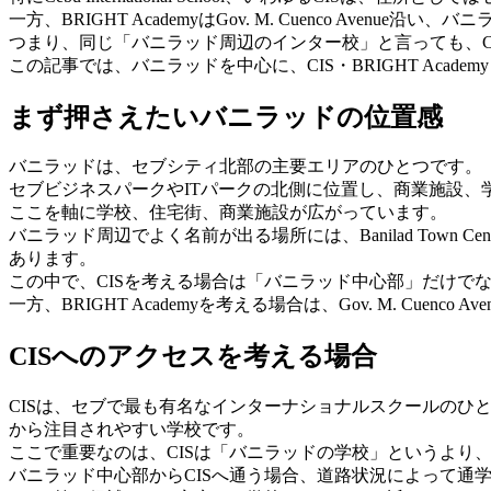
一方、BRIGHT AcademyはGov. M. Cuenco Ave
つまり、同じ「バニラッド周辺のインター校」と言っても、CIS
この記事では、バニラッドを中心に、CIS・BRIGHT Aca
まず押さえたいバニラッドの位置感
バニラッドは、セブシティ北部の主要エリアのひとつです。
セブビジネスパークやITパークの北側に位置し、商業施設、学校、
ここを軸に学校、住宅街、商業施設が広がっています。
バニラッド周辺でよく名前が出る場所には、Banilad Town Centre周辺、Str
あります。
この中で、CISを考える場合は「バニラッド中心部」だけでなく、Tal
一方、BRIGHT Academyを考える場合は、Gov. M. Cu
CISへのアクセスを考える場合
CISは、セブで最も有名なインターナショナルスクールのひ
から注目されやすい学校です。
ここで重要なのは、CISは「バニラッドの学校」というより
バニラッド中心部からCISへ通う場合、道路状況によって通