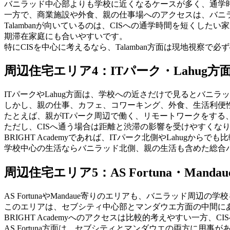
バニラッド中心部よりも学校に近くなるケースが多く、通学
一方で、商業施設や外食、親の仕事場へのアクセスは、バニラ
Talambanが向いているのは、CISへの通学時間を短く
期滞在家庭にも合いやすいです。
特にCISを中心に考えるなら、Talamban方面は現地視察で
周辺住宅エリア4：ITパーク・Lahug方
ITパークやLahug方面は、学校への近さだけで見るとバニラッ
しかし、親の仕事、カフェ、コワーキング、外食、生活利便
たとえば、親がITパーク周辺で働く、リモートワークをする、
ただし、CISへ通う場合は距離と渋滞の影響を受けやすくな
BRIGHT Academyであれば、ITパーク北側やLahug
学校中心の生活ならバニラッド北側、親の生活も含めた総合バラ
周辺住宅エリア5：AS Fortuna・Manda
AS FortunaやMandaue寄りのエリアも、バニラッド周辺
このエリアは、セブシティ中心部とマンダウエ方面の中間に
BRIGHT Academyへのアクセスは比較的考えやすい一方
AS Fortuna方面は、セブシティとマンダウエの両方に