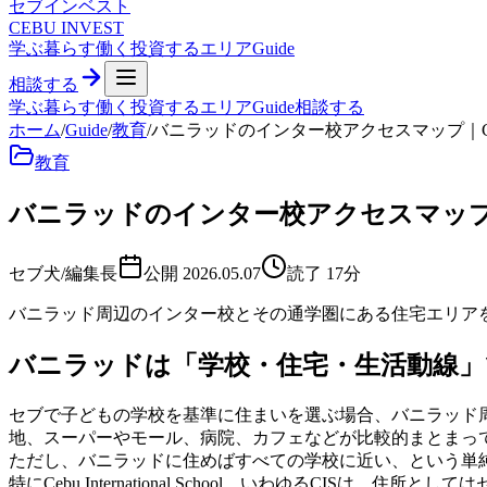
セブ
インベスト
CEBU INVEST
学ぶ
暮らす
働く
投資する
エリア
Guide
相談する
学ぶ
暮らす
働く
投資する
エリア
Guide
相談する
ホーム
/
Guide
/
教育
/
バニラッドのインター校アクセスマップ｜CIS・
教育
バニラッドのインター校アクセスマップ｜CI
セブ犬/編集長
公開
2026.05.07
読了
17
分
バニラッド周辺のインター校とその通学圏にある住宅エリア
バニラッドは「学校・住宅・生活動線
セブで子どもの学校を基準に住まいを選ぶ場合、バニラッド
地、スーパーやモール、病院、カフェなどが比較的まとまっ
ただし、バニラッドに住めばすべての学校に近い、という単
特にCebu International School、いわゆるCIS