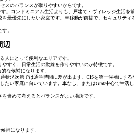
クセスのバランスが取りやすいからです。
り高めです。コンドミニアム生活よりも、戸建て・ヴィレッジ生活
校を最優先にしたい家庭です。車移動が前提で、セキュリティ
です。
e周辺
を重視する人にとって便利なエリアです。
りやすく、日常生活の動線を作りやすいのが特徴です。
現実的な候補になります。
交通状況次第では通学時間に差が出ます。CISを第一候補にす
活利便性も重視したい家庭に向いています。車なし、またはGrab中
さを含めて考えるとバランスがよい場所です。
。
重要な候補になります。