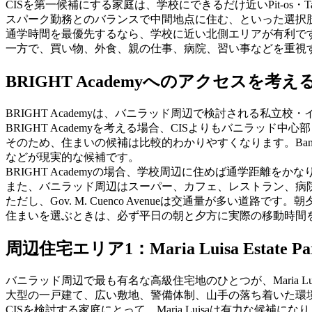
CISを第一候補にする家庭は、学校にできるだけ近いPit-os・T
スパーク勤務とのバランスで中間地点に住む、といった選択
通学時間を最優先するなら、学校に近い北側エリアが有利で
一方で、買い物、外食、親の仕事、病院、習い事などを重視
BRIGHT Academyへのアクセスを考え
BRIGHT Academyは、バニラッド周辺で検討される私立
BRIGHT Academyを考える場合、CISよりもバニラッド
そのため、住まいの候補は比較的わかりやすくなります。Banilad Town Cen
などが現実的な候補です。
BRIGHT Academyの場合、学校周辺に住めば通学距離をか
また、バニラッド周辺はスーパー、カフェ、レストラン、病
ただし、Gov. M. Cuenco Avenueは交通量が多
住まいを選ぶときは、必ず平日の朝と夕方に実際の移動時間
周辺住宅エリア1：Maria Luisa Estate Pa
バニラッド周辺で最も有名な高級住宅地のひとつが、Maria Luisa E
大型の一戸建て、広い敷地、警備体制、山手の落ち着いた環
CISを検討する家庭にとって、Maria Luisaは有力な候補にな