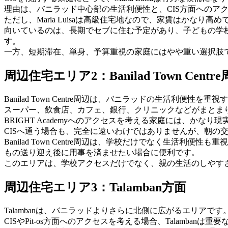
理由は、バニラッド中心部の生活利便性と、CIS方面へのア
ただし、Maria Luisaは高級住宅地なので、家賃はかな
向いているのは、長期でセブに住む予定があり、子どもの学
す。
一方、短期滞在、単身、予算重視の家庭にはやや重い選択肢
周辺住宅エリア2：Banilad Town Centr
Banilad Town Centre周辺は、バニラッドの生活利便性
スーパー、飲食店、カフェ、銀行、クリニックなどがまとま
BRIGHT Academyへのアクセスを考える家庭には、かなり
CISへ通う場合も、完全に遠いわけではありませんが、朝の
Banilad Town Centre周辺は、学校だけでなく生
もの送り迎え後に用事を済ませたい場合に便利です。
このエリアは、学校アクセスだけでなく、親の生活のしやす
周辺住宅エリア3：Talamban方面
Talambanは、バニラッドよりさらに北側に広がるエリアです
CISやPit-os方面へのアクセスを考える場合、Talambanは