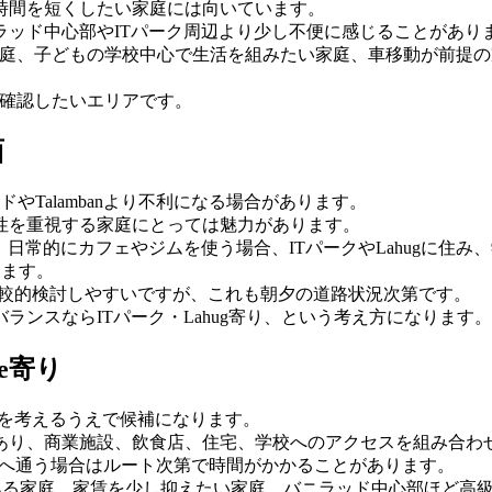
時間を短くしたい家庭には向いています。
ッド中心部やITパーク周辺より少し不便に感じることがあり
したい家庭、子どもの学校中心で生活を組みたい家庭、車移動が前
必ず確認したいエリアです。
面
ドやTalambanより不利になる場合があります。
性を重視する家庭にとっては魅力があります。
日常的にカフェやジムを使う場合、ITパークやLahugに住
ります。
からでも比較的検討しやすいですが、これも朝夕の道路状況次第です。
ンスならITパーク・Lahug寄り、という考え方になります。
ue寄り
の学校を考えるうえで候補になります。
あり、商業施設、飲食店、住宅、学校へのアクセスを組み合わ
、CISへ通う場合はルート次第で時間がかかることがあります。
用事がある家庭、家賃を少し抑えたい家庭、バニラッド中心部ほど