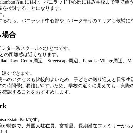
alamban方面に住む、バニラッド中心部に住み学校まで車で通う、
肢を検討することになります。
す。
するなら、バニラッド中心部やITパーク寄りのエリアも候補に
る場合
校・インター系スクールのひとつです。
中心部との距離感は近くなります。
tre周辺、Streetscape周辺、Paradise Village周辺、Mar
なり短くできます。
院へのアクセスも比較的よいため、子どもの送り迎えと日常生
い道路です。朝夕の時間帯は混雑しやすいため、学校の近くに見えても
を確認することをおすすめします。
rk
state Parkです。
境が特徴で、外国人駐在員、富裕層、長期滞在ファミリーから
ります。