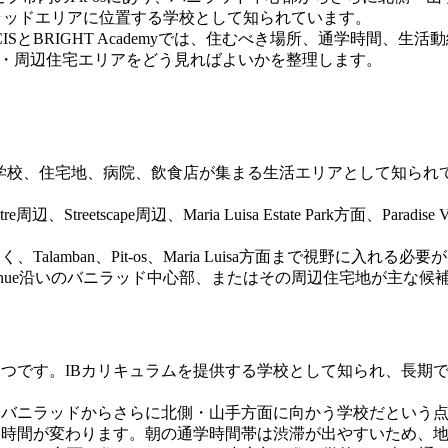
nue沿い、バニラッドエリアに位置する学校として知られています。
とBRIGHT Academyでは、住むべき場所、通学時間、生
demy・周辺住宅エリアをどう見ればよいかを整理します。
住宅地、病院、飲食店が集まる生活エリアとして知られています。中心
eetscape周辺、Maria Luisa Estate Park方面、Paradise 
amban、Pit-os、Maria Luisa方面まで視野に入れる必
enco Avenue沿いのバニラッド中心部、またはその周辺住宅地が主な
とつです。IBカリキュラムを提供する学校として知られ、長期
、バニラッドからさらに北側・山手方面に向かう学校だという
学時間が変わります。朝の通学時間帯は渋滞が出やすいため、