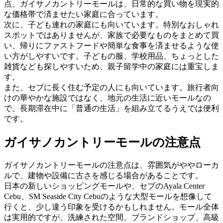
点、ガイサノカントリーモールは、日常的な買い物を現実的
な価格帯で済ませたい家庭に合っています。
次に、子ども連れの家庭にも向いています。特別なおしゃれ
スポットではありませんが、家族で必要なものをまとめて買
い、帰りにファストフードや簡単な食事を済ませるような使
い方がしやすいです。子どもの服、学校用品、ちょっとした
雑貨なども探しやすいため、親子留学中の家庭には重宝しま
す。
また、セブに長く住む予定の人にも向いています。旅行者向
けの華やかな施設ではなく、地元の生活に近いモールなの
で、長期滞在中に「普通の生活」を組み立てるうえでは便利
です。
ガイサノカントリーモールの注意点
ガイサノカントリーモールの注意点は、雰囲気がややローカ
ルで、建物や設備に古さを感じる場合があることです。
日本の新しいショッピングモールや、セブのAyala Center
Cebu、SM Seaside City Cebuのような大型モールを想像して
行くと、少し違う印象を受けるかもしれません。モール全体
は実用的ですが、洗練された空間、ブランドショップ、高級