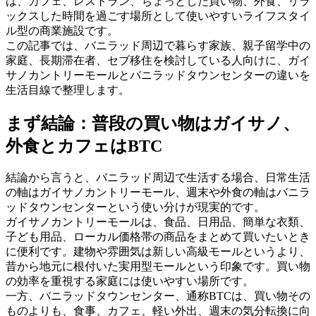
は、カフェ、レストラン、ちょっとした買い物、外食、リラ
ックスした時間を過ごす場所として使いやすいライフスタイ
ル型の商業施設です。
この記事では、バニラッド周辺で暮らす家族、親子留学中の
家庭、長期滞在者、セブ移住を検討している人向けに、ガイ
サノカントリーモールとバニラッドタウンセンターの違いを
生活目線で整理します。
まず結論：普段の買い物はガイサノ、
外食とカフェはBTC
結論から言うと、バニラッド周辺で生活する場合、日常生活
の軸はガイサノカントリーモール、週末や外食の軸はバニラ
ッドタウンセンターという使い分けが現実的です。
ガイサノカントリーモールは、食品、日用品、簡単な衣類、
子ども用品、ローカル価格帯の商品をまとめて買いたいとき
に便利です。建物や雰囲気は新しい高級モールというより、
昔から地元に根付いた実用型モールという印象です。買い物
の効率を重視する家庭には使いやすい場所です。
一方、バニラッドタウンセンター、通称BTCは、買い物その
ものよりも、食事、カフェ、軽い外出、週末の気分転換に向