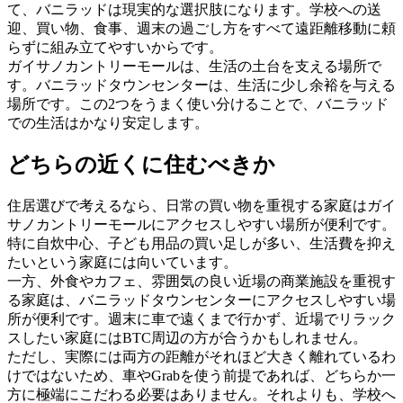
て、バニラッドは現実的な選択肢になります。学校への送
迎、買い物、食事、週末の過ごし方をすべて遠距離移動に頼
らずに組み立てやすいからです。
ガイサノカントリーモールは、生活の土台を支える場所で
す。バニラッドタウンセンターは、生活に少し余裕を与える
場所です。この2つをうまく使い分けることで、バニラッド
での生活はかなり安定します。
どちらの近くに住むべきか
住居選びで考えるなら、日常の買い物を重視する家庭はガイ
サノカントリーモールにアクセスしやすい場所が便利です。
特に自炊中心、子ども用品の買い足しが多い、生活費を抑え
たいという家庭には向いています。
一方、外食やカフェ、雰囲気の良い近場の商業施設を重視す
る家庭は、バニラッドタウンセンターにアクセスしやすい場
所が便利です。週末に車で遠くまで行かず、近場でリラック
スしたい家庭にはBTC周辺の方が合うかもしれません。
ただし、実際には両方の距離がそれほど大きく離れているわ
けではないため、車やGrabを使う前提であれば、どちらか一
方に極端にこだわる必要はありません。それよりも、学校へ