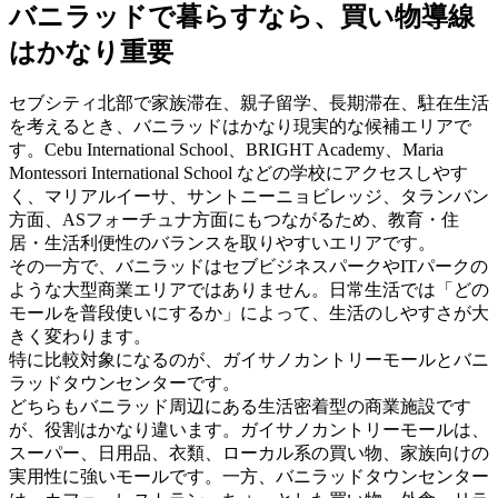
バニラッドで暮らすなら、買い物導線
はかなり重要
セブシティ北部で家族滞在、親子留学、長期滞在、駐在生活
を考えるとき、バニラッドはかなり現実的な候補エリアで
す。Cebu International School、BRIGHT Academy、Maria
Montessori International School などの学校にアクセスしやす
く、マリアルイーサ、サントニーニョビレッジ、タランバン
方面、ASフォーチュナ方面にもつながるため、教育・住
居・生活利便性のバランスを取りやすいエリアです。
その一方で、バニラッドはセブビジネスパークやITパークの
ような大型商業エリアではありません。日常生活では「どの
モールを普段使いにするか」によって、生活のしやすさが大
きく変わります。
特に比較対象になるのが、ガイサノカントリーモールとバニ
ラッドタウンセンターです。
どちらもバニラッド周辺にある生活密着型の商業施設です
が、役割はかなり違います。ガイサノカントリーモールは、
スーパー、日用品、衣類、ローカル系の買い物、家族向けの
実用性に強いモールです。一方、バニラッドタウンセンター