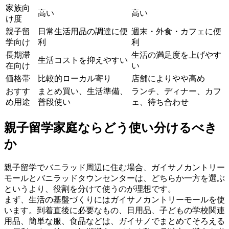
家族向
高い
高い
け度
親子留
日常生活用品の調達に便
週末・外食・カフェに便
学向け
利
利
長期滞
生活の満足度を上げやす
生活コストを抑えやすい
在向け
い
価格帯
比較的ローカル寄り
店舗によりやや高め
おすす
まとめ買い、生活準備、
ランチ、ディナー、カフ
め用途
普段使い
ェ、待ち合わせ
親子留学家庭ならどう使い分けるべき
か
親子留学でバニラッド周辺に住む場合、ガイサノカントリー
モールとバニラッドタウンセンターは、どちらか一方を選ぶ
というより、役割を分けて使うのが理想です。
まず、生活の基盤づくりにはガイサノカントリーモールを使
います。到着直後に必要なもの、日用品、子どもの学校関連
用品、簡単な服、食品などは、ガイサノでまとめてそろえる