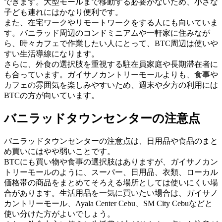
できます。大型モールまで移動する必要がないため、小さな
子ども連れにはかなり便利です。
また、在宅ワークやリモートワークをする人にも向いていま
す。バニラッド周辺のコンドミニアムや一軒家に住みなが
ら、時々カフェで作業したい人にとって、BTC周辺は使いや
すい生活導線になります。
さらに、外食の選択肢を重視する駐在員家庭や長期滞在者に
も合っています。ガイサノカントリーモールよりも、食事や
カフェの雰囲気を楽しみやすいため、週末や夕方の利用には
BTCの方が向いています。
バニラッドタウンセンターの注意点
バニラッドタウンセンターの注意点は、日用品や食品のまと
め買いにはやや弱いことです。
BTCにも買い物や食事の選択肢はありますが、ガイサノカン
トリーモールのように、スーパー、日用品、衣類、ローカル
価格帯の商品をまとめてそろえる場所としては使いにくい場
合があります。生活用品を一気に買いたい場合は、ガイサノ
カントリーモール、Ayala Center Cebu、SM City Cebuなどと
使い分けた方がよいでしょう。