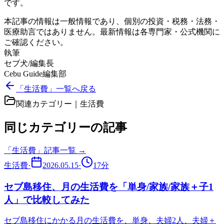
です。
本記事の情報は一般情報であり、個別の投資・税務・法務・
医療助言ではありません。最新情報は各専門家・公式機関に
ご確認ください。
執筆
セブ犬/編集長
Cebu Guide編集部
「生活費」一覧へ戻る
関連カテゴリー｜
生活費
同じカテゴリーの記事
「
生活費
」記事一覧 →
生活費
·
2026.05.15
·
17
分
セブ島移住、月の生活費を「単身/家族/家族＋子1
人」で比較してみた
セブ島移住にかかる月の生活費を、単身、夫婦2人、夫婦＋