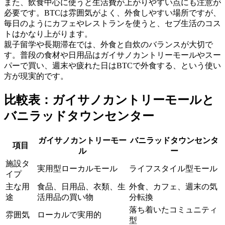
また、飲食中心に使うと生活費が上がりやすい点にも注意が
必要です。BTCは雰囲気がよく、外食しやすい場所ですが、
毎日のようにカフェやレストランを使うと、セブ生活のコス
トはかなり上がります。
親子留学や長期滞在では、外食と自炊のバランスが大切で
す。普段の食材や日用品はガイサノカントリーモールやスー
パーで買い、週末や疲れた日はBTCで外食する、という使い
方が現実的です。
比較表：ガイサノカントリーモールと
バニラッドタウンセンター
ガイサノカントリーモー
バニラッドタウンセンタ
項目
ル
ー
施設タ
実用型ローカルモール
ライフスタイル型モール
イプ
主な用
食品、日用品、衣類、生
外食、カフェ、週末の気
途
活用品の買い物
分転換
落ち着いたコミュニティ
雰囲気
ローカルで実用的
型