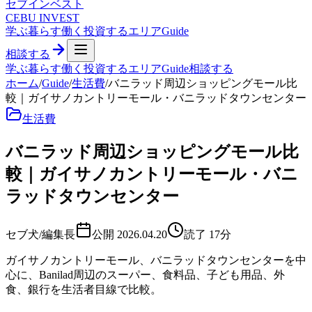
セブ
インベスト
CEBU INVEST
学ぶ
暮らす
働く
投資する
エリア
Guide
相談する
学ぶ
暮らす
働く
投資する
エリア
Guide
相談する
ホーム
/
Guide
/
生活費
/
バニラッド周辺ショッピングモール比
較｜ガイサノカントリーモール・バニラッドタウンセンター
生活費
バニラッド周辺ショッピングモール比
較｜ガイサノカントリーモール・バニ
ラッドタウンセンター
セブ犬/編集長
公開
2026.04.20
読了
17
分
ガイサノカントリーモール、バニラッドタウンセンターを中
心に、Banilad周辺のスーパー、食料品、子ども用品、外
食、銀行を生活者目線で比較。