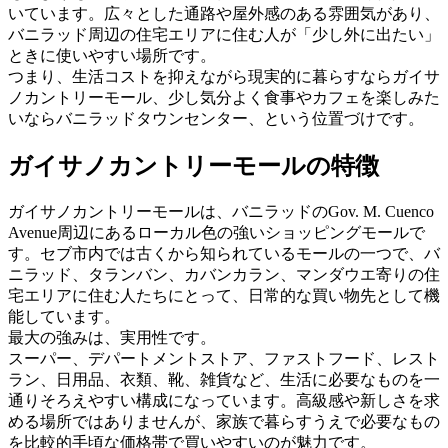
いています。広々とした通路や屋外感のある雰囲気があり、
バニラッド周辺の住宅エリアに住む人が「少し外に出たい」
ときに使いやすい場所です。
つまり、生活コストを抑えながら現実的に暮らすならガイサ
ノカントリーモール、少し気分よく食事やカフェを楽しみた
いならバニラッドタウンセンター、という位置づけです。
ガイサノカントリーモールの特徴
ガイサノカントリーモールは、バニラッドのGov. M. Cuenco
Avenue周辺にあるローカル色の強いショッピングモールで
す。セブ市内では古くから知られているモールの一つで、バ
ニラッド、タランバン、カバンカラン、マンダウエ寄りの住
宅エリアに住む人たちにとって、日常的な買い物先として機
能しています。
最大の強みは、実用性です。
スーパー、デパートメントストア、ファストフード、レスト
ラン、日用品、衣類、靴、雑貨など、生活に必要なものを一
通りそろえやすい構成になっています。高級感や新しさを求
める場所ではありませんが、家族で暮らすうえで必要なもの
を比較的手頃な価格帯で買いやすいのが魅力です。