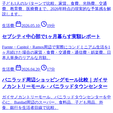
子ども1人の3パターンで比較。家賃、食費、光熱費、交通
費、教育費、医療費まで、2026年時点の現実的な予算感を解
説します。
生活費
·
2026.05.10
·
19
分
セブシティ中心部で1ヶ月暮らす実額レポート
Fuente・Capitol・Ramos周辺で実際にコンドミニアム生活を1
ヶ月続けた場合の家賃・食費・交通費・通信費・娯楽費。日
本人単身のリアルな月額。
生活費
·
2026.04.20
·
17
分
バニラッド周辺ショッピングモール比較｜ガイサ
ノカントリーモール・バニラッドタウンセンター
ガイサノカントリーモール、バニラッドタウンセンターを中
心に、Banilad周辺のスーパー、食料品、子ども用品、外
食、銀行を生活者目線で比較。