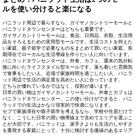
ルを使い分けると楽になる
バニラッド周辺で暮らすなら、ガイサノカントリーモールと
バニラッドタウンセンターはどちらも重要です。
ガイサノカントリーモールは、食品、日用品、衣類、生活用
品をそろえるための実用型モールです。生活コストを抑えた
い家庭、親子留学で必要なものをまとめて買いたい家庭、長
期滞在でローカルな生活導線を作りたい人に向いています。
バニラッドタウンセンターは、外食、カフェ、週末の気分転
換に向いたライフスタイル型モールです。落ち着いた雰囲気
で食事をしたい人、近場で家族時間を過ごしたい人、バニラ
ッド周辺で生活の満足度を高めたい人に合っています。
どちらが優れているかではなく、役割が違います。
日常の買い物はガイサノカントリーモール。外食とカフェは
バニラッドタウンセンター。この使い分けができると、バニ
ラッドでの生活はかなり現実的で快適になります。
セブで家族滞在や親子留学を考えるなら、学校や住居だけで
なく、こうした日常の買い物導線まで含めてエリアを選ぶこ
とが大切です。バニラッドは、派手さよりも生活のしやすさ
を重視する家庭にとって、十分に検討する価値のあるエリア