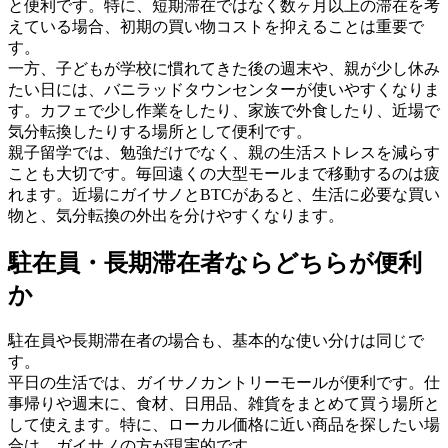
と便利です。特に、短期滞在ではなく数ヶ月以上の滞在を考
えている場合、初期の買い物コストを抑えることは重要で
す。
一方、子どもが学校に慣れてきた後の週末や、親が少し休み
たい日には、バニラッドタウンセンターが使いやすくなりま
す。カフェで少し作業をしたり、家族で外食したり、近場で
気分転換したりする場所として便利です。
親子留学では、勉強だけでなく、親の生活ストレスを減らす
ことも大切です。毎回遠くの大型モールまで移動するのは疲
れます。近場にガイサノとBTCがあると、生活に必要な買い
物と、気分転換の外出を分けやすくなります。
駐在員・長期滞在者ならどちらが便利
か
駐在員や長期滞在者の場合も、基本的な使い分けは同じで
す。
平日の生活では、ガイサノカントリーモールが便利です。仕
事帰りや週末に、食材、日用品、雑貨をまとめて買う場所と
して使えます。特に、ローカル価格に近い商品を探したい場
合は、ガイサノの方が現実的です。