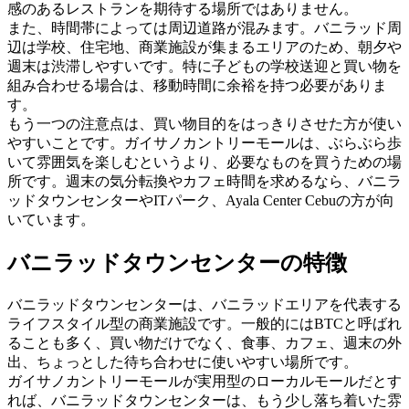
感のあるレストランを期待する場所ではありません。
また、時間帯によっては周辺道路が混みます。バニラッド周
辺は学校、住宅地、商業施設が集まるエリアのため、朝夕や
週末は渋滞しやすいです。特に子どもの学校送迎と買い物を
組み合わせる場合は、移動時間に余裕を持つ必要がありま
す。
もう一つの注意点は、買い物目的をはっきりさせた方が使い
やすいことです。ガイサノカントリーモールは、ぶらぶら歩
いて雰囲気を楽しむというより、必要なものを買うための場
所です。週末の気分転換やカフェ時間を求めるなら、バニラ
ッドタウンセンターやITパーク、Ayala Center Cebuの方が向
いています。
バニラッドタウンセンターの特徴
バニラッドタウンセンターは、バニラッドエリアを代表する
ライフスタイル型の商業施設です。一般的にはBTCと呼ばれ
ることも多く、買い物だけでなく、食事、カフェ、週末の外
出、ちょっとした待ち合わせに使いやすい場所です。
ガイサノカントリーモールが実用型のローカルモールだとす
れば、バニラッドタウンセンターは、もう少し落ち着いた雰