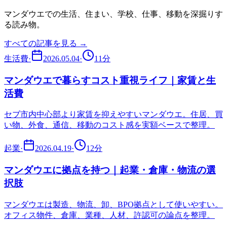
マンダウエ
での生活、住まい、学校、仕事、移動を深掘りす
る読み物。
すべての記事を見る →
生活費
·
2026.05.04
·
11
分
マンダウエで暮らすコスト重視ライフ｜家賃と生
活費
セブ市内中心部より家賃を抑えやすいマンダウエ。住居、買
い物、外食、通信、移動のコスト感を実額ベースで整理。
起業
·
2026.04.19
·
12
分
マンダウエに拠点を持つ｜起業・倉庫・物流の選
択肢
マンダウエは製造、物流、卸、BPO拠点として使いやすい。
オフィス物件、倉庫、業種、人材、許認可の論点を整理。