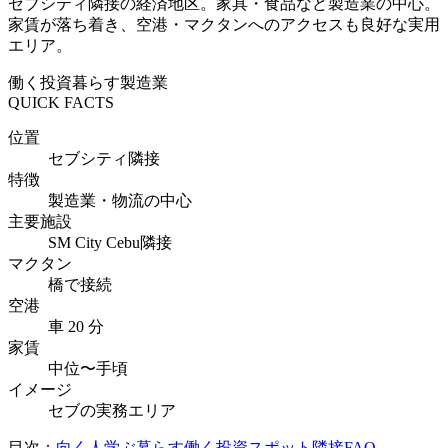
セブシティ隣接の経済地区。家具・食品など製造業の中心。
家賃が落ち着き、空港・マクタンへのアクセスも良好な実用
エリア。
働く
投資
暮らす
製造業
QUICK FACTS
位置
セブシティ隣接
特徴
製造業・物流の中心
主要施設
SM City Cebu隣接
マクタン
橋で接続
空港
車 20 分
家賃
中位〜手頃
イメージ
セブの実務エリア
目次：
向く人
学ぶ
暮らす
働く
投資
スポット
隣接
FAQ