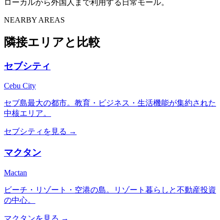
ローカルから外国人まで利用する日常モール。
NEARBY AREAS
隣接エリアと比較
セブシティ
Cebu City
セブ島最大の都市。教育・ビジネス・生活機能が集約された
中核エリア。
セブシティ
を見る →
マクタン
Mactan
ビーチ・リゾート・空港の島。リゾート暮らしと不動産投資
の中心。
マクタン
を見る →