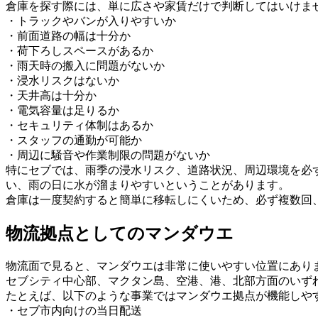
倉庫を探す際には、単に広さや家賃だけで判断してはいけま
・トラックやバンが入りやすいか
・前面道路の幅は十分か
・荷下ろしスペースがあるか
・雨天時の搬入に問題がないか
・浸水リスクはないか
・天井高は十分か
・電気容量は足りるか
・セキュリティ体制はあるか
・スタッフの通勤が可能か
・周辺に騒音や作業制限の問題がないか
特にセブでは、雨季の浸水リスク、道路状況、周辺環境を必ず
い、雨の日に水が溜まりやすいということがあります。
倉庫は一度契約すると簡単に移転しにくいため、必ず複数回
物流拠点としてのマンダウエ
物流面で見ると、マンダウエは非常に使いやすい位置にあり
セブシティ中心部、マクタン島、空港、港、北部方面のいず
たとえば、以下のような事業ではマンダウエ拠点が機能しや
・セブ市内向けの当日配送