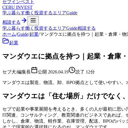
セブ
インベスト
CEBU INVEST
学ぶ
暮らす
働く
投資する
エリア
Guide
相談する
学ぶ
暮らす
働く
投資する
エリア
Guide
相談する
ホーム
/
Guide
/
起業
/
マンダウエに拠点を持つ｜起業・倉庫・物
起業
マンダウエに拠点を持つ｜起業・倉庫・
セブ犬/編集長
公開
2026.04.19
読了
12
分
マンダウエは製造、物流、卸、BPO拠点として使いやすい。
マンダウエは「住む場所」だけでなく
セブで起業や事業展開を考えるとき、多くの人が最初に思い
IT関連、コンサルティング、教育関連のビジネスであれば、
しかし、倉庫、物流、軽作業、在庫管理、配送、BPOのバッ
そこで現実的な選択肢になるのが、マンダウエです。