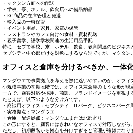
・マクタン方面への配送
・学校、寮、ホテル、飲食店への備品納品
・EC商品の在庫管理と発送
・輸入品の一時保管
・イベント用品、家具、家電の保管
・レストランやカフェ向けの食材・資材配送
・親子留学、語学学校関連の生活用品手配
特に、セブで学校、寮、ホテル、飲食、教育関連のビジネス
セブシティ中心部だけを対象にするなら別ですが、マクタン
オフィスと倉庫を分けるべきか、一体
マンダウエで事業拠点を考える際に迷いやすいのが、オフィ
小規模事業の初期段階では、オフィス兼倉庫のような形が現
一方で、顧客対応や採用、商談、ブランドイメージを重視す
たとえば、以下のような分け方です。
・商談用オフィス：セブシティ、ITパーク、ビジネスパーク
・実務拠点：マンダウエ
・倉庫・配送拠点：マンダウエまたは北部寄り
この形にすると、顧客にはきれいなオフィスで対応しながら
ただし、初期段階から拠点を分けすぎると管理が複雑になり