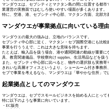
マンダウエは、セブシティとマクタン島の間に位置する都市
業運営の実務面ではむしろ使いやすい場面が多くあります。
特に、空港、港、セブシティ中心部、マクタン方面、北部方
マンダウエが事業拠点に向いている理
マンダウエの最大の強みは、立地のバランスです。
セブシティ中心部に近く、マクタン・セブ国際空港にも比較
事業を行ううえで、これは大きな意味を持ちます。
たとえば、輸入品を扱う場合、港や通関関連の動線が重要に
具、教育関連備品、学校寮向け supplies、生活用品など
また、セブシティ中心部に比べると、物件の選択肢も実務寄
きれいな高層オフィスというより、ショールーム付き事務所
セブで事業を考えるなら、マンダウエは「華やかな住所」で
起業拠点としてのマンダウエ
マンダウエは、セブでスモールビジネスを始める人にとって
特に以下のような事業に向いています。
・EC販売