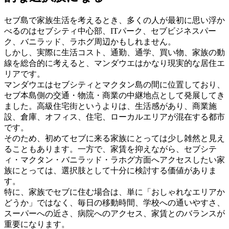
セブ島で家族生活を考えるとき、多くの人が最初に思い浮か
べるのはセブシティ中心部、ITパーク、セブビジネスパー
ク、バニラッド、ラホグ周辺かもしれません。
しかし、実際に生活コスト、通勤、通学、買い物、家族の動
線を総合的に考えると、マンダウエはかなり現実的な居住エ
リアです。
マンダウエはセブシティとマクタン島の間に位置しており、
セブ本島側の交通・物流・商業の中継地点として発展してき
ました。高級住宅街というよりは、生活感があり、商業施
設、倉庫、オフィス、住宅、ローカルエリアが混在する都市
です。
そのため、初めてセブに来る家族にとっては少し雑然と見え
ることもあります。一方で、家賃を抑えながら、セブシテ
ィ・マクタン・バニラッド・ラホグ方面へアクセスしたい家
族にとっては、選択肢として十分に検討する価値がありま
す。
特に、家族でセブに住む場合は、単に「おしゃれなエリアか
どうか」ではなく、毎日の移動時間、学校への通いやすさ、
スーパーへの近さ、病院へのアクセス、家賃とのバランスが
重要になります。