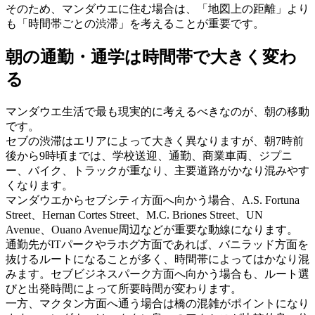
そのため、マンダウエに住む場合は、「地図上の距離」より
も「時間帯ごとの渋滞」を考えることが重要です。
朝の通勤・通学は時間帯で大きく変わ
る
マンダウエ生活で最も現実的に考えるべきなのが、朝の移動
です。
セブの渋滞はエリアによって大きく異なりますが、朝7時前
後から9時頃までは、学校送迎、通勤、商業車両、ジプニ
ー、バイク、トラックが重なり、主要道路がかなり混みやす
くなります。
マンダウエからセブシティ方面へ向かう場合、A.S. Fortuna
Street、Hernan Cortes Street、M.C. Briones Street、UN
Avenue、Ouano Avenue周辺などが重要な動線になります。
通勤先がITパークやラホグ方面であれば、バニラッド方面を
抜けるルートになることが多く、時間帯によってはかなり混
みます。セブビジネスパーク方面へ向かう場合も、ルート選
びと出発時間によって所要時間が変わります。
一方、マクタン方面へ通う場合は橋の混雑がポイントになり