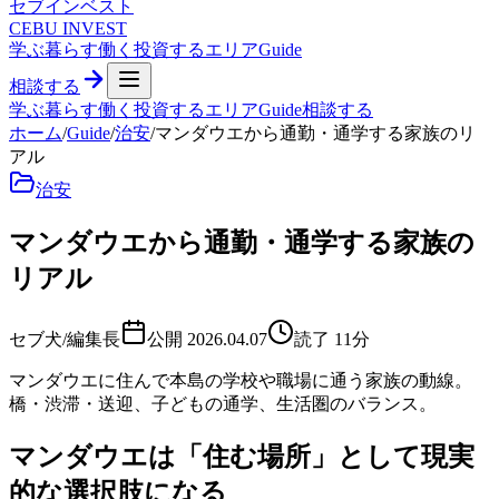
セブ
インベスト
CEBU INVEST
学ぶ
暮らす
働く
投資する
エリア
Guide
相談する
学ぶ
暮らす
働く
投資する
エリア
Guide
相談する
ホーム
/
Guide
/
治安
/
マンダウエから通勤・通学する家族のリ
アル
治安
マンダウエから通勤・通学する家族の
リアル
セブ犬/編集長
公開
2026.04.07
読了
11
分
マンダウエに住んで本島の学校や職場に通う家族の動線。
橋・渋滞・送迎、子どもの通学、生活圏のバランス。
マンダウエは「住む場所」として現実
的な選択肢になる