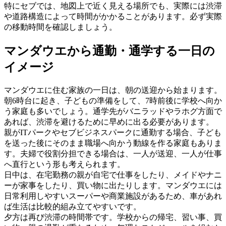
特にセブでは、地図上で近く見える場所でも、実際には渋滞
や道路構造によって時間がかかることがあります。必ず実際
の移動時間を確認しましょう。
マンダウエから通勤・通学する一日の
イメージ
マンダウエに住む家族の一日は、朝の送迎から始まります。
朝6時台に起き、子どもの準備をして、7時前後に学校へ向か
う家庭も多いでしょう。通学先がバニラッドやラホグ方面で
あれば、渋滞を避けるために早めに出る必要があります。
親がITパークやセブビジネスパークに通勤する場合、子ども
を送った後にそのまま職場へ向かう動線を作る家庭もありま
す。夫婦で役割分担できる場合は、一人が送迎、一人が仕事
へ直行という形も考えられます。
日中は、在宅勤務の親が自宅で仕事をしたり、メイドやナニ
ーが家事をしたり、買い物に出たりします。マンダウエには
日常利用しやすいスーパーや商業施設があるため、車があれ
ば生活は比較的組み立てやすいです。
夕方は再び渋滞の時間帯です。学校からの帰宅、習い事、買