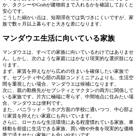
か、タクシーやGrabが建物前まで入れるかを確認しておくと
安心です。
こうした細かい点は、短期滞在では気づきにくいですが、家
族で数ヶ月以上暮らすと大きな差になります。
マンダウエ生活に向いている家族
マンダウエは、すべての家族に向いているわけではありませ
ん。しかし、次のような家庭にはかなり現実的な選択肢にな
ります。
まず、家賃を抑えながら広めの住まいを確保したい家族で
す。セブシティ中心部の高額コンドミニアムよりも、生活空
間を重視したい場合、マンダウエは候補になります。
次に、親の勤務先がセブシティとマクタンの両方に関係して
いる家族です。片方に極端に寄らず、中間地点に住みたい場
合、マンダウエは便利です。
また、バニラッド・ラホグ方面の学校に通いつつ、中心部よ
り家賃を抑えたい家庭にも向いています。
さらに、ローカルな生活環境にある程度慣れている家族、車
移動を前提に生活できる家族、買い物や外食を現実的な価格
帯で済ませたい家族にも合いやすいです。