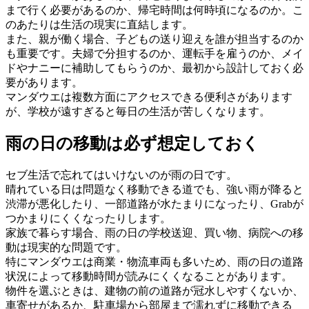
まで行く必要があるのか、帰宅時間は何時頃になるのか。こ
のあたりは生活の現実に直結します。
また、親が働く場合、子どもの送り迎えを誰が担当するのか
も重要です。夫婦で分担するのか、運転手を雇うのか、メイ
ドやナニーに補助してもらうのか、最初から設計しておく必
要があります。
マンダウエは複数方面にアクセスできる便利さがあります
が、学校が遠すぎると毎日の生活が苦しくなります。
雨の日の移動は必ず想定しておく
セブ生活で忘れてはいけないのが雨の日です。
晴れている日は問題なく移動できる道でも、強い雨が降ると
渋滞が悪化したり、一部道路が水たまりになったり、Grabが
つかまりにくくなったりします。
家族で暮らす場合、雨の日の学校送迎、買い物、病院への移
動は現実的な問題です。
特にマンダウエは商業・物流車両も多いため、雨の日の道路
状況によって移動時間が読みにくくなることがあります。
物件を選ぶときは、建物の前の道路が冠水しやすくないか、
車寄せがあるか、駐車場から部屋まで濡れずに移動できる