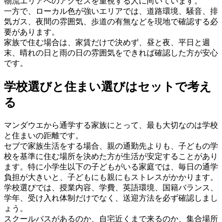
物流エリアへのアクセスを重視する人に向いています。
一方で、ローカル色が強いエリアでは、道路環境、騒音、排
気ガス、夜間の雰囲気、歩道の有無などを現地で確認する必
要があります。
家族で住む場合は、家賃だけで決めず、昼と夜、平日と週
末、晴れの日と雨の日の雰囲気をできれば確認した方が安心
です。
学校選びと住まい選びはセットで考え
る
マンダウエから通学する家族にとって、最も大切なのは学校
と住まいの距離です。
セブで家族生活をする場合、親の通勤先よりも、子どもの学
校を基準に住む場所を決めた方が生活が安定することがあり
ます。特に小学生以下の子どもがいる家庭では、毎日の通学
負担が大きいと、子どもにも親にもストレスがかかります。
学校選びでは、授業内容、学費、英語環境、国籍バランス、
学年、受け入れ体制だけでなく、送迎方法を必ず確認しまし
ょう。
スクールバスがあるのか、自宅近くまで来るのか、集合場所