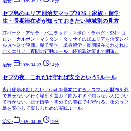
治安
·
2026.05.17
·
18
分
セブ島のエリア別治安マップ2026｜家族・留学
生・長期滞在者が知っておきたい地域別の見方
ITパーク・アヤラ・バニラッド・マボロ・ラホグ・SM・コ
ロン・カルボン・マクタン・タリサイの10エリアを治安レベ
ル A〜D で評価。親子留学・単身留学・長期滞在それぞれに
向くエリア、夜間の行動ルール、軽犯罪対策まで網羅。
治安
·
2026.04.22
·
14
分
セブの夜、これだけ守れば安全という5ルール
夜は徒歩移動しない／Grabを基本にする／スマホと財布を外
で見せない／行く場所を選ぶ／飲みすぎず知らない人につい
て行かない。親子留学・初めての滞在でも守れる、夜のセブ
島を安心して楽しむための実践ルール。
治安
·
2026.04.08
·
15
分