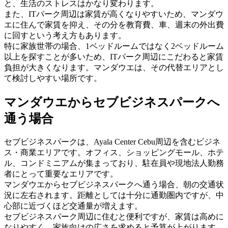
と、生活のストレスはかなり変わります。
また、ITパーク周辺は家賃が高くなりやすいため、マンダウ
エに住んで家賃を抑え、その分を教育費、車、週末の外出費
に回すという考え方もあります。
特に家族世帯の場合、1ベッドルームではなく2ベッドルーム
以上を探すことが多いため、ITパーク周辺にこだわると家賃
負担が大きくなります。マンダウエは、その代替エリアとし
て検討しやすい場所です。
マンダウエからセブビジネスパークへ
通う場合
セブビジネスパークは、Ayala Center Cebu周辺を含むビジネ
ス・商業エリアです。オフィス、ショッピングモール、ホテ
ル、コンドミニアムが集まっており、駐在員や現地法人勤務
者にとって重要なエリアです。
マンダウエからセブビジネスパークへ通う場合、朝の交通状
況に左右されます。距離としては十分に通勤圏内ですが、中
心部に近づくほど交通量が増えます。
セブビジネスパーク周辺に住むと便利ですが、家賃は高めに
なりやすく、家族向けの広さを求めると予算が上がります。