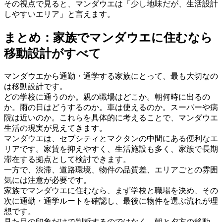
その視点で見ると、マンダウエは「少し地味だが、生活設計
しやすいエリア」と言えます。
まとめ：家族でマンダウエに住むなら
移動設計がすべて
マンダウエから通勤・通学する家族にとって、最も大切なの
は移動設計です。
どの学校に通うのか。親の職場はどこか。朝何時に出るの
か。雨の日はどうするのか。車は使えるのか。スーパーや病
院は近いのか。これらを具体的に考えることで、マンダウエ
生活の現実が見えてきます。
マンダウエは、セブシティとマクタンの中間にある便利なエ
リアです。家賃を抑えやすく、生活施設も多く、家族で長期
滞在する拠点として検討できます。
一方で、渋滞、道路環境、物件の品質差、エリアごとの雰囲
気には注意が必要です。
家族でマンダウエに住むなら、まず学校と職場を決め、その
次に通勤・通学ルートを確認し、最後に物件を選ぶ流れが理
想です。
見た目の印象だけで判断するのではなく、朝と夕方の移動、