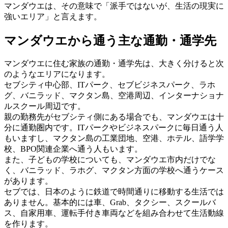
マンダウエは、その意味で「派手ではないが、生活の現実に
強いエリア」と言えます。
マンダウエから通う主な通勤・通学先
マンダウエに住む家族の通勤・通学先は、大きく分けると次
のようなエリアになります。
セブシティ中心部、ITパーク、セブビジネスパーク、ラホ
グ、バニラッド、マクタン島、空港周辺、インターナショナ
ルスクール周辺です。
親の勤務先がセブシティ側にある場合でも、マンダウエは十
分に通勤圏内です。ITパークやビジネスパークに毎日通う人
もいますし、マクタン島の工業団地、空港、ホテル、語学学
校、BPO関連企業へ通う人もいます。
また、子どもの学校についても、マンダウエ市内だけでな
く、バニラッド、ラホグ、マクタン方面の学校へ通うケース
があります。
セブでは、日本のように鉄道で時間通りに移動する生活では
ありません。基本的には車、Grab、タクシー、スクールバ
ス、自家用車、運転手付き車両などを組み合わせて生活動線
を作ります。