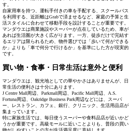
す。
自家用車を持つ、運転手付きの車を手配する、スクールバス
を利用する、近距離はGrabで済ませるなど、家庭の予算と生
活スタイルに合わせて移動手段を設計することが重要です。
マンダウエは商業施設やスーパーが点在しているため、車が
あれば生活圏が大きく広がります。一方、徒歩だけで完結す
るエリアは限られるため、物件選びでは「歩いて何ができる
か」よりも「車で何分で行けるか」を基準にした方が現実的
です。
買い物・食事・日常生活は意外と便利
マンダウエは、観光地としての華やかさはありませんが、日
常生活の便利さは十分にあります。
J Centre Mall周辺、Parkmall周辺、Pacific Mall周辺、A.S.
Fortuna周辺、Oakridge Business Park周辺などには、スーパ
ー、レストラン、カフェ、銀行、クリニック、生活用品店が
集まっています。
特に家族生活では、毎日使うスーパーや食料品店が近いかど
うかが重要です。高級モールに近いことよりも、普段の買い
物がしやすいことの方が生活満足度に直結します。