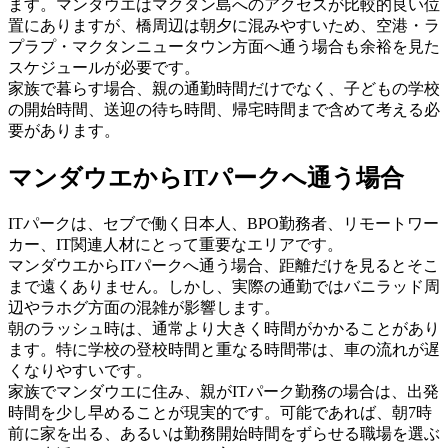
ます。マンダウエはマクタン島へのアクセスが比較的良い位
置にありますが、橋周辺は朝夕に混みやすいため、空港・ラ
プラプ・マクタンニュータウン方面へ通う場合も余裕を見た
スケジュールが必要です。
家族で暮らす場合、親の通勤時間だけでなく、子どもの学校
の開始時間、送迎の待ち時間、帰宅時間まで含めて考える必
要があります。
マンダウエからITパークへ通う場合
ITパークは、セブで働く日本人、BPO勤務者、リモートワー
カー、IT関連人材にとって重要なエリアです。
マンダウエからITパークへ通う場合、距離だけを見るとそこ
まで遠くありません。しかし、実際の通勤ではバニラッド周
辺やラホグ方面の混雑が影響します。
朝のラッシュ時は、通常より大きく時間がかかることがあり
ます。特に学校の登校時間と重なる時間帯は、車の流れが遅
くなりやすいです。
家族でマンダウエに住み、親がITパーク勤務の場合は、出発
時間を少し早めることが現実的です。可能であれば、朝7時
前に家を出る、あるいは勤務開始時間をずらせる職場を選ぶ