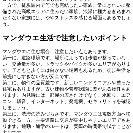
一方で、徒歩圏内で何でも完結したい家族、常にきれいに整
備された高級エリアに住みたい家族、渋滞に極力巻き込まれ
たくない家族には、ややストレスを感じる場面もあるでしょ
う。
マンダウエ生活で注意したいポイント
マンダウエに住む場合、注意したい点もあります。
第一に、道路環境です。場所によっては歩道が整っていな
い、交通量が多い、トラックやバイクが多いエリアがありま
す。子どもと歩くには向かない場所もあるため、徒歩生活を
前提にしすぎない方が安全です。
第二に、物件の品質差です。新しいコンドミニアムや整った
住宅もありますが、古い建物や管理状態に差がある物件もあ
ります。内見時には、部屋の広さだけでなく、水回り、エア
コン、騒音、インターネット、発電機、セキュリティを確認
しましょう。
第三に、渋滞の読みづらさです。マンダウエは複数方面へ移
動できる一方、主要道路に交通が集中しやすいエリアでもあ
ります。通勤・通学のルートは、実際の時間帯で試すことが
大切です。