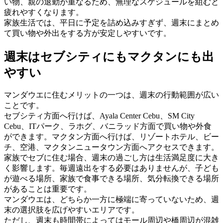
い物、親の退勤が重なるため、無理なスケジュールを組むと
疲れやすくなります。
家族生活では、平日に予定を詰め込みすぎず、週末にまとめ
て買い物や外出をする方が安定しやすいです。
週末はセブシティにもマクタンにも出
やすい
マンダウエに住むメリットの一つは、週末の行動範囲が広い
ことです。
セブシティ方面へ行けば、Ayala Center Cebu、SM City
Cebu、ITパーク、ラホグ、バニラッド方面で買い物や外食
ができます。マクタン方面へ行けば、リゾートホテル、ビー
チ、空港、マクタンニュータウン方面へアクセスできます。
家族でセブに住む場合、週末の過ごし方は生活満足度に大き
く影響します。毎週遠出をする必要はありませんが、子ども
が遊べる場所、家族で食事できる場所、気分転換できる場所
があることは重要です。
マンダウエは、どちらか一方に極端に寄っていないため、週
末の選択肢を広げやすいエリアです。
ただし、週末も時間帯によってはモール周辺や橋周辺が混雑