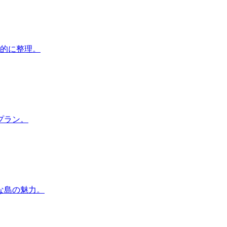
用的に整理。
プラン。
」な島の魅力。