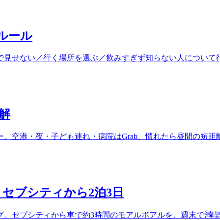
ルール
外で見せない／行く場所を選ぶ／飲みすぎず知らない人につい
正解
シー。空港・夜・子ども連れ・病院はGrab、慣れたら昼間の短
セブシティから2泊3日
グ。セブシティから車で約3時間のモアルボアルを、週末で満