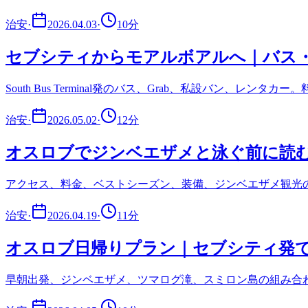
治安
·
2026.04.03
·
10
分
セブシティからモアルボアルへ｜バス・
South Bus Terminal発のバス、Grab、私設バン、
治安
·
2026.05.02
·
12
分
オスロブでジンベエザメと泳ぐ前に読
アクセス、料金、ベストシーズン、装備、ジンベエザメ観光
治安
·
2026.04.19
·
11
分
オスロブ日帰りプラン｜セブシティ発で
早朝出発、ジンベエザメ、ツマログ滝、スミロン島の組み合