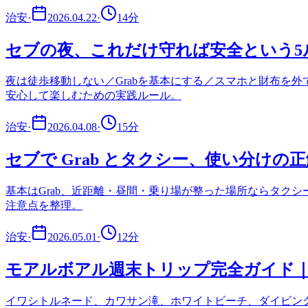
治安
·
2026.04.22
·
14
分
セブの夜、これだけ守れば安全という5
夜は徒歩移動しない／Grabを基本にする／スマホと財布を
安心して楽しむための実践ルール。
治安
·
2026.04.08
·
15
分
セブで Grab とタクシー、使い分けの
基本はGrab、近距離・昼間・乗り場が整った場所ならタク
注意点を整理。
治安
·
2026.05.01
·
12
分
モアルボアル週末トリップ完全ガイド｜
イワシトルネード、カワサン滝、ホワイトビーチ、ダイビン