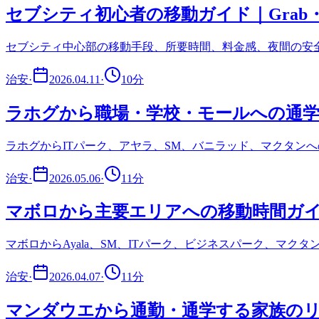
セブシティ初心者の移動ガイド｜Gra
セブシティ中心部の移動手段、所要時間、料金感、夜間の安
治安
·
2026.04.11
·
10
分
ラホグから職場・学校・モールへの通
ラホグからITパーク、アヤラ、SM、バニラッド、マクタン
治安
·
2026.05.06
·
11
分
マボロから主要エリアへの移動時間ガ
マボロからAyala、SM、ITパーク、ビジネスパーク、マク
治安
·
2026.04.07
·
11
分
マンダウエから通勤・通学する家族の