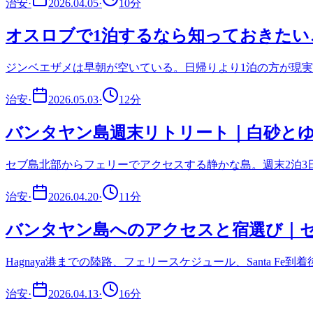
治安
·
2026.04.05
·
10
分
オスロブで1泊するなら知っておきたい
ジンベエザメは早朝が空いている。日帰りより1泊の方が現
治安
·
2026.05.03
·
12
分
バンタヤン島週末リトリート｜白砂と
セブ島北部からフェリーでアクセスする静かな島。週末2泊
治安
·
2026.04.20
·
11
分
バンタヤン島へのアクセスと宿選び｜
Hagnaya港までの陸路、フェリースケジュール、Santa 
治安
·
2026.04.13
·
16
分