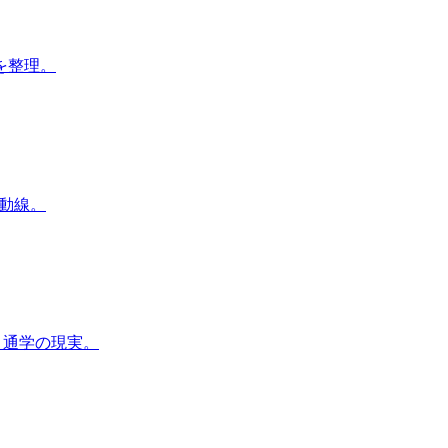
を整理。
動線。
・通学の現実。