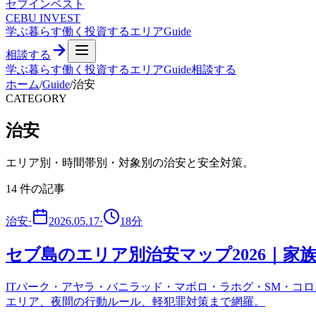
セブ
インベスト
CEBU INVEST
学ぶ
暮らす
働く
投資する
エリア
Guide
相談する
学ぶ
暮らす
働く
投資する
エリア
Guide
相談する
ホーム
/
Guide
/
治安
CATEGORY
治安
エリア別・時間帯別・対象別の治安と安全対策。
14
件の記事
治安
·
2026.05.17
·
18
分
セブ島のエリア別治安マップ2026｜
ITパーク・アヤラ・バニラッド・マボロ・ラホグ・SM・コロ
エリア、夜間の行動ルール、軽犯罪対策まで網羅。