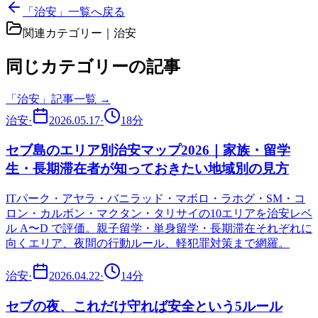
「治安」一覧へ戻る
関連カテゴリー｜
治安
同じカテゴリーの記事
「
治安
」記事一覧 →
治安
·
2026.05.17
·
18
分
セブ島のエリア別治安マップ2026｜家族・留学
生・長期滞在者が知っておきたい地域別の見方
ITパーク・アヤラ・バニラッド・マボロ・ラホグ・SM・コ
ロン・カルボン・マクタン・タリサイの10エリアを治安レベ
ル A〜D で評価。親子留学・単身留学・長期滞在それぞれに
向くエリア、夜間の行動ルール、軽犯罪対策まで網羅。
治安
·
2026.04.22
·
14
分
セブの夜、これだけ守れば安全という5ルール