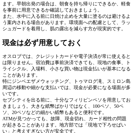
ます。早朝出発の場合は、朝食を持ち帰りにできるか、軽食
を事前に用意できるか確認しておきましょう。
また、水中に入る前に日焼け止めを大量に塗るのは避けるよ
う案内される場合があります。環境面への配慮として、ラッ
シュガードを着用し、肌の露出を減らす方が現実的です。
現金は必ず用意しておく
オスロブでは、クレジットカードや電子決済が常に使えると
は限りません。宿泊費は事前決済できても、現地の食事、ト
ライシクル、入場料、小さな買い物は現金払いが基本になる
ことがあります。
特にジンベエザメウォッチング、トゥマログ滝、スミロン島
周辺の移動や細かな支払いでは、現金が必要になる場面が多
いです。
セブシティを出る前に、十分なフィリピンペソを用意してお
きましょう。大きな紙幣ばかりではなく、100ペソ、50ペ
ソ、20ペソなどの細かい紙幣もあると便利です。
ATMが見つかっても、故障、現金切れ、カード相性の問題
が起きることがあります。地方部では「現地で下ろせばい
い」と考えすぎない方が安全です。