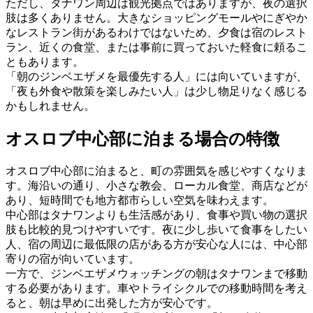
ただし、タナワン周辺は観光拠点ではありますが、夜の選択
肢は多くありません。大きなショッピングモールやにぎやか
なレストラン街があるわけではないため、夕食は宿のレスト
ラン、近くの食堂、または事前に買っておいた軽食に頼るこ
ともあります。
「朝のジンベエザメを最優先する人」には向いていますが、
「夜も外食や散策を楽しみたい人」は少し物足りなく感じる
かもしれません。
オスロブ中心部に泊まる場合の特徴
オスロブ中心部に泊まると、町の雰囲気を感じやすくなりま
す。海沿いの通り、小さな教会、ローカル食堂、商店などが
あり、短時間でも地方都市らしい空気を味わえます。
中心部はタナワンよりも生活感があり、食事や買い物の選択
肢も比較的見つけやすいです。夜に少し歩いて食事をしたい
人、宿の周辺に最低限の店がある方が安心な人には、中心部
寄りの宿が向いています。
一方で、ジンベエザメウォッチングの朝はタナワンまで移動
する必要があります。車やトライシクルでの移動時間を考え
ると、朝は早めに出発した方が安心です。