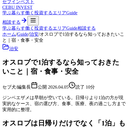
セブ
インベスト
CEBU INVEST
学ぶ
暮らす
働く
投資する
エリア
Guide
相談する
学ぶ
暮らす
働く
投資する
エリア
Guide
相談する
ホーム
/
Guide
/
治安
/
オスロブで1泊するなら知っておきたいこ
と｜宿・食事・安全
治安
オスロブで1泊するなら知っておきた
いこと｜宿・食事・安全
セブ犬/編集長
公開
2026.04.05
読了
10
分
ジンベエザメは早朝が空いている。日帰りより1泊の方が現
実的なケース、宿の選び方、食事、医療、夜の過ごし方まで
実用的に整理。
オスロブは日帰りだけでなく「1泊」も