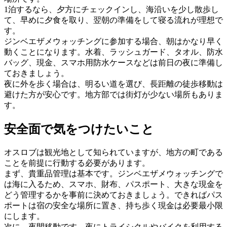
1泊するなら、夕方にチェックインし、海沿いを少し散歩し
て、早めに夕食を取り、翌朝の準備をして寝る流れが理想で
す。
ジンベエザメウォッチングに参加する場合、朝はかなり早く
動くことになります。水着、ラッシュガード、タオル、防水
バッグ、現金、スマホ用防水ケースなどは前日の夜に準備し
ておきましょう。
夜に外を歩く場合は、明るい道を選び、長距離の徒歩移動は
避けた方が安心です。地方部では街灯が少ない場所もありま
す。
安全面で気をつけたいこと
オスロブは観光地として知られていますが、地方の町である
ことを前提に行動する必要があります。
まず、貴重品管理は基本です。ジンベエザメウォッチングで
は海に入るため、スマホ、財布、パスポート、大きな現金を
どう管理するかを事前に決めておきましょう。できればパス
ポートは宿の安全な場所に置き、持ち歩く現金は必要最小限
にします。
次に、夜間移動です。夜にトライシクルやバイクを利用する