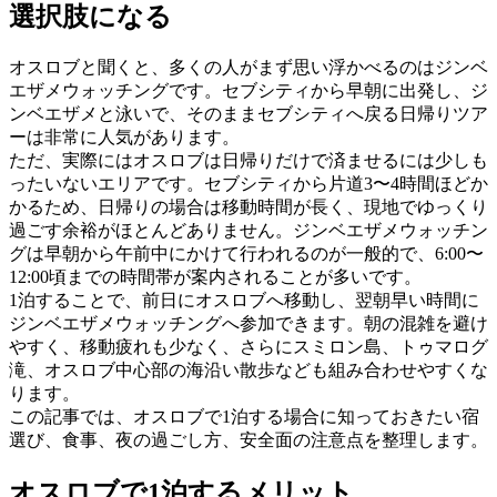
選択肢になる
オスロブと聞くと、多くの人がまず思い浮かべるのはジンベ
エザメウォッチングです。セブシティから早朝に出発し、ジ
ンベエザメと泳いで、そのままセブシティへ戻る日帰りツア
ーは非常に人気があります。
ただ、実際にはオスロブは日帰りだけで済ませるには少しも
ったいないエリアです。セブシティから片道3〜4時間ほどか
かるため、日帰りの場合は移動時間が長く、現地でゆっくり
過ごす余裕がほとんどありません。ジンベエザメウォッチン
グは早朝から午前中にかけて行われるのが一般的で、6:00〜
12:00頃までの時間帯が案内されることが多いです。
1泊することで、前日にオスロブへ移動し、翌朝早い時間に
ジンベエザメウォッチングへ参加できます。朝の混雑を避け
やすく、移動疲れも少なく、さらにスミロン島、トゥマログ
滝、オスロブ中心部の海沿い散歩なども組み合わせやすくな
ります。
この記事では、オスロブで1泊する場合に知っておきたい宿
選び、食事、夜の過ごし方、安全面の注意点を整理します。
オスロブで1泊するメリット