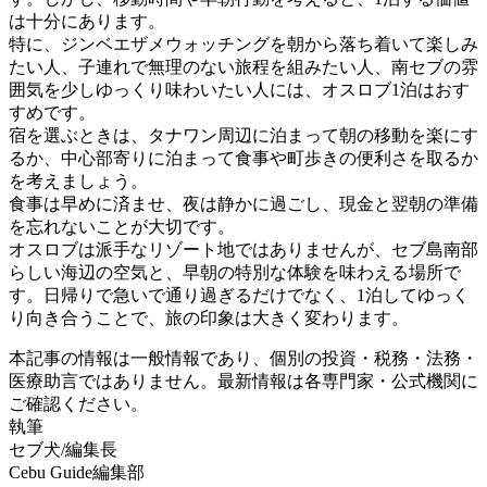
は十分にあります。
特に、ジンベエザメウォッチングを朝から落ち着いて楽しみ
たい人、子連れで無理のない旅程を組みたい人、南セブの雰
囲気を少しゆっくり味わいたい人には、オスロブ1泊はおす
すめです。
宿を選ぶときは、タナワン周辺に泊まって朝の移動を楽にす
るか、中心部寄りに泊まって食事や町歩きの便利さを取るか
を考えましょう。
食事は早めに済ませ、夜は静かに過ごし、現金と翌朝の準備
を忘れないことが大切です。
オスロブは派手なリゾート地ではありませんが、セブ島南部
らしい海辺の空気と、早朝の特別な体験を味わえる場所で
す。日帰りで急いで通り過ぎるだけでなく、1泊してゆっく
り向き合うことで、旅の印象は大きく変わります。
本記事の情報は一般情報であり、個別の投資・税務・法務・
医療助言ではありません。最新情報は各専門家・公式機関に
ご確認ください。
執筆
セブ犬/編集長
Cebu Guide編集部