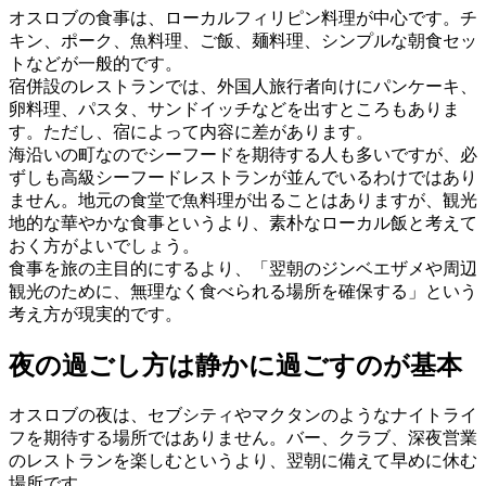
オスロブの食事は、ローカルフィリピン料理が中心です。チ
キン、ポーク、魚料理、ご飯、麺料理、シンプルな朝食セッ
トなどが一般的です。
宿併設のレストランでは、外国人旅行者向けにパンケーキ、
卵料理、パスタ、サンドイッチなどを出すところもありま
す。ただし、宿によって内容に差があります。
海沿いの町なのでシーフードを期待する人も多いですが、必
ずしも高級シーフードレストランが並んでいるわけではあり
ません。地元の食堂で魚料理が出ることはありますが、観光
地的な華やかな食事というより、素朴なローカル飯と考えて
おく方がよいでしょう。
食事を旅の主目的にするより、「翌朝のジンベエザメや周辺
観光のために、無理なく食べられる場所を確保する」という
考え方が現実的です。
夜の過ごし方は静かに過ごすのが基本
オスロブの夜は、セブシティやマクタンのようなナイトライ
フを期待する場所ではありません。バー、クラブ、深夜営業
のレストランを楽しむというより、翌朝に備えて早めに休む
場所です。