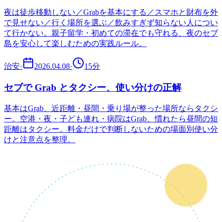
夜は徒歩移動しない／Grabを基本にする／スマホと財布を外
で見せない／行く場所を選ぶ／飲みすぎず知らない人につい
て行かない。親子留学・初めての滞在でも守れる、夜のセブ
島を安心して楽しむための実践ルール。
治安
·
2026.04.08
·
15
分
セブで Grab とタクシー、使い分けの正解
基本はGrab、近距離・昼間・乗り場が整った場所ならタクシ
ー。空港・夜・子ども連れ・病院はGrab、慣れたら昼間の短
距離はタクシー。料金だけで判断しないための場面別使い分
けと注意点を整理。