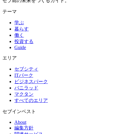
セブ島の未来をつくるガイド。
テーマ
学ぶ
暮らす
働く
投資する
Guide
エリア
セブシティ
ITパーク
ビジネスパーク
バニラッド
マクタン
すべてのエリア
セブインベスト
About
編集方針