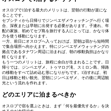
オスロブで1泊する最大のメリットは、翌朝の行動が楽にな
ることです。
セブシティから日帰りでジンベエザメウォッチングへ行く場
合、深夜または早朝に出発する必要があります。子連れ、年
配の家族、初めてセブ島を旅行する人にとっては、かなり体
力を使う移動になります。
一方、前日にオスロブへ入っておけば、翌朝は宿から短時間
で集合場所へ向かえます。特にジンベエザメウォッチングの
拠点であるタナワン周辺に泊まれば、朝の移動負担はかなり
軽くなります。
もう一つのメリットは、旅程に余白が生まれることです。日
帰りでは、ジンベエザメ、トゥマログ滝、スミロン島、帰路
の移動をすべて詰め込む形になりがちです。1泊すれば、初
日は移動と軽い観光、翌朝にジンベエザメ、その後に周辺観
光という流れを作れます。
どのエリアに泊まるべきか
オスロブで宿を選ぶときは、まず「何を最優先するか」を決