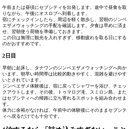
午前または昼頃にセブシティを出発します。途中で昼食を取
りながら、午後にオスロブへ到着します。
宿にチェックインしたら、周辺を軽く散歩し、翌朝のジンベ
エザメウォッチングの手配を確認します。夕食は早めに済ま
せ、翌朝使う荷物を準備しておきます。
この日は無理に観光を入れすぎず、移動疲れを取る日にする
のがおすすめです。
2日目
早朝に起床し、タナワンのジンベエザメウォッチングへ向か
います。朝早い時間帯は比較的動きやすく、混雑を避けやす
いとされています。
ジンベエザメ体験後は、宿に戻ってシャワーを浴び、チェッ
クアウトします。その後、トゥマログ滝、スミロン島、また
はセブシティへの帰路に立ち寄れるスポットを組み合わせま
す。
体力に余裕がなければ、午前中の体験後にそのままセブシテ
ィへ戻るだけでも十分です。