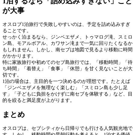
1泊するなら「詰め込みすぎない」こと
が大事
オスロブ1泊旅行で失敗しやすいのは、予定を詰め込みすぎ
ることです。
せっかく泊まるなら、ジンベエザメ、トゥマログ滝、スミロ
ン島、モアルボアル、カワサン滝まで一気に回りたくなるか
もしれません。しかし、南セブは地図で見るより移動に時間
がかかります。
特に家族旅行や初めてのセブ島旅行では、「移動時間」「待
ち時間」「着替え」「食事」「休憩」を甘く見ないことが大
切です。
1泊の場合は、主目的を一つ決めるのが理想です。たとえば
「ジンベエザメを無理なく楽しむ」「スミロン島も少し足
す」「子どもに負担をかけずに南セブを体験する」など、目
的を絞ると満足度が上がります。
まとめ
オスロブは、セブシティから日帰りでも行ける人気観光地で
す。しかし、移動時間や早朝行動を考えると、1泊する価値