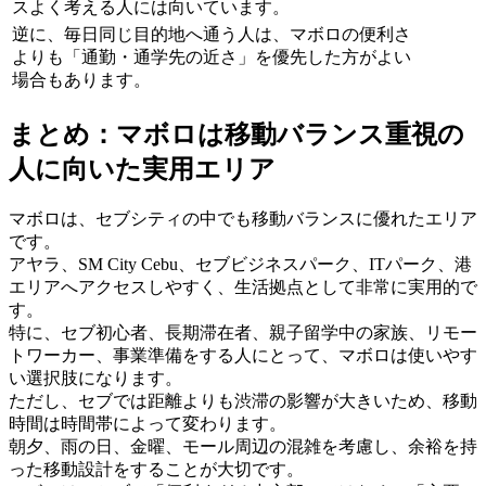
スよく考える人には向いています。
逆に、毎日同じ目的地へ通う人は、マボロの便利さ
よりも「通勤・通学先の近さ」を優先した方がよい
場合もあります。
まとめ：マボロは移動バランス重視の
人に向いた実用エリア
マボロは、セブシティの中でも移動バランスに優れたエリア
です。
アヤラ、SM City Cebu、セブビジネスパーク、ITパーク、港
エリアへアクセスしやすく、生活拠点として非常に実用的で
す。
特に、セブ初心者、長期滞在者、親子留学中の家族、リモー
トワーカー、事業準備をする人にとって、マボロは使いやす
い選択肢になります。
ただし、セブでは距離よりも渋滞の影響が大きいため、移動
時間は時間帯によって変わります。
朝夕、雨の日、金曜、モール周辺の混雑を考慮し、余裕を持
った移動設計をすることが大切です。