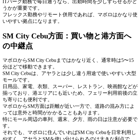
ITパーク勤務で毎日通うなら、出勤時間を少しずらせるかど
うかが重要です。
フレックス勤務やリモート併用であれば、マボロはかなり使
いやすい拠点になります。
SM City Cebu方面：買い物と港方面へ
の中継点
マボロからSM City Cebuまではかなり近く、通常時は5〜15
分ほどで移動できます。
SM City Cebuは、アヤラとは少し違う用途で使いやすい大型
モールです。
日用品、家電、衣類、スーパー、レストラン、映画館などが
揃っており、港エリアにも近いため、フェリー利用前後の立
ち寄りにも便利です。
マボロからSM方面は距離が近い一方で、道路の混み方によ
っては意外と時間がかかることもあります。
特にモール周辺の車列、週末、夕方、雨の日は注意が必要で
す。
それでも、マボロに住んでいればSM City Cebuを日常利用し
やすく、アヤラとSMを使い分けられるのは大きな利点で