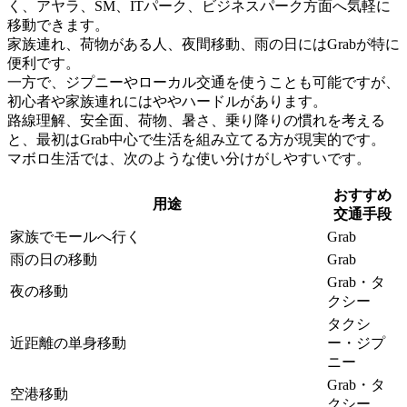
く、アヤラ、SM、ITパーク、ビジネスパーク方面へ気軽に
移動できます。
家族連れ、荷物がある人、夜間移動、雨の日にはGrabが特に
便利です。
一方で、ジプニーやローカル交通を使うことも可能ですが、
初心者や家族連れにはややハードルがあります。
路線理解、安全面、荷物、暑さ、乗り降りの慣れを考える
と、最初はGrab中心で生活を組み立てる方が現実的です。
マボロ生活では、次のような使い分けがしやすいです。
おすすめ
用途
交通手段
家族でモールへ行く
Grab
雨の日の移動
Grab
Grab・タ
夜の移動
クシー
タクシ
近距離の単身移動
ー・ジプ
ニー
Grab・タ
空港移動
クシー