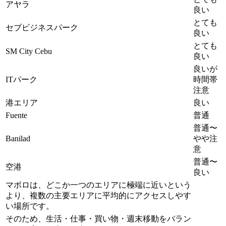
アヤラ
良い
とても
セブビジネスパーク
良い
とても
SM City Cebu
良い
良いが
ITパーク
時間帯
注意
港エリア
良い
Fuente
普通
普通〜
Banilad
やや注
意
普通〜
空港
良い
マボロは、どこか一つのエリアに極端に近いという
より、複数の主要エリアに平均的にアクセスしやす
い場所です。
そのため、生活・仕事・買い物・週末移動をバラン