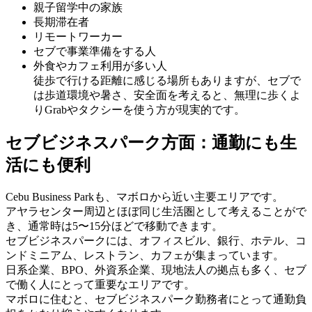
親子留学中の家族
長期滞在者
リモートワーカー
セブで事業準備をする人
外食やカフェ利用が多い人
徒歩で行ける距離に感じる場所もありますが、セブで
は歩道環境や暑さ、安全面を考えると、無理に歩くよ
りGrabやタクシーを使う方が現実的です。
セブビジネスパーク方面：通勤にも生
活にも便利
Cebu Business Parkも、マボロから近い主要エリアです。
アヤラセンター周辺とほぼ同じ生活圏として考えることがで
き、通常時は5〜15分ほどで移動できます。
セブビジネスパークには、オフィスビル、銀行、ホテル、コ
ンドミニアム、レストラン、カフェが集まっています。
日系企業、BPO、外資系企業、現地法人の拠点も多く、セブ
で働く人にとって重要なエリアです。
マボロに住むと、セブビジネスパーク勤務者にとって通勤負