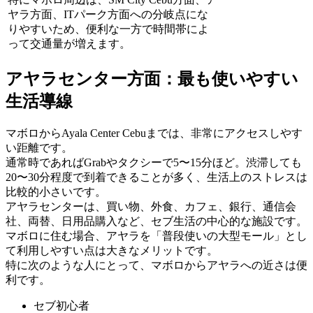
ヤラ方面、ITパーク方面への分岐点にな
りやすいため、便利な一方で時間帯によ
って交通量が増えます。
アヤラセンター方面：最も使いやすい
生活導線
マボロからAyala Center Cebuまでは、非常にアクセスしやす
い距離です。
通常時であればGrabやタクシーで5〜15分ほど。渋滞しても
20〜30分程度で到着できることが多く、生活上のストレスは
比較的小さいです。
アヤラセンターは、買い物、外食、カフェ、銀行、通信会
社、両替、日用品購入など、セブ生活の中心的な施設です。
マボロに住む場合、アヤラを「普段使いの大型モール」とし
て利用しやすい点は大きなメリットです。
特に次のような人にとって、マボロからアヤラへの近さは便
利です。
セブ初心者