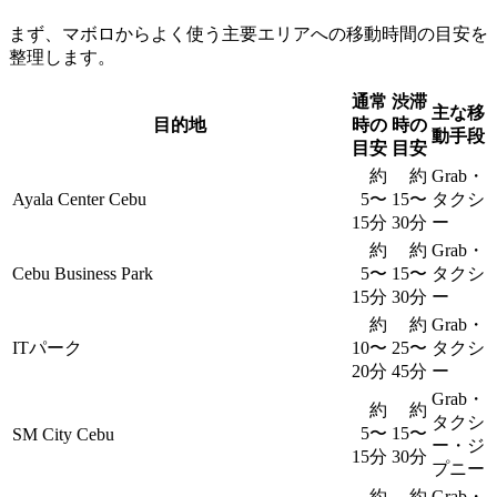
まず、マボロからよく使う主要エリアへの移動時間の目安を
整理します。
通常
渋滞
主な移
目的地
時の
時の
動手段
目安
目安
約
約
Grab・
Ayala Center Cebu
5〜
15〜
タクシ
15分
30分
ー
約
約
Grab・
Cebu Business Park
5〜
15〜
タクシ
15分
30分
ー
約
約
Grab・
ITパーク
10〜
25〜
タクシ
20分
45分
ー
Grab・
約
約
タクシ
5〜
15〜
SM City Cebu
ー・ジ
15分
30分
プニー
約
約
Grab・