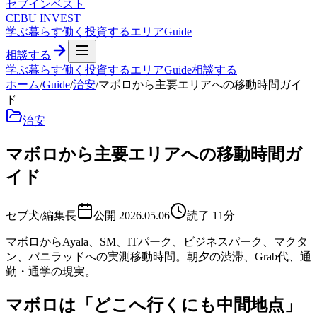
セブ
インベスト
CEBU INVEST
学ぶ
暮らす
働く
投資する
エリア
Guide
相談する
学ぶ
暮らす
働く
投資する
エリア
Guide
相談する
ホーム
/
Guide
/
治安
/
マボロから主要エリアへの移動時間ガイ
ド
治安
マボロから主要エリアへの移動時間ガ
イド
セブ犬/編集長
公開
2026.05.06
読了
11
分
マボロからAyala、SM、ITパーク、ビジネスパーク、マクタ
ン、バニラッドへの実測移動時間。朝夕の渋滞、Grab代、通
勤・通学の現実。
マボロは「どこへ行くにも中間地点」