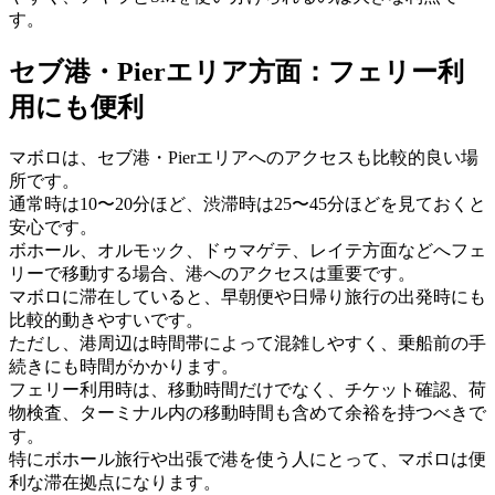
す。
セブ港・Pierエリア方面：フェリー利
用にも便利
マボロは、セブ港・Pierエリアへのアクセスも比較的良い場
所です。
通常時は10〜20分ほど、渋滞時は25〜45分ほどを見ておくと
安心です。
ボホール、オルモック、ドゥマゲテ、レイテ方面などへフェ
リーで移動する場合、港へのアクセスは重要です。
マボロに滞在していると、早朝便や日帰り旅行の出発時にも
比較的動きやすいです。
ただし、港周辺は時間帯によって混雑しやすく、乗船前の手
続きにも時間がかかります。
フェリー利用時は、移動時間だけでなく、チケット確認、荷
物検査、ターミナル内の移動時間も含めて余裕を持つべきで
す。
特にボホール旅行や出張で港を使う人にとって、マボロは便
利な滞在拠点になります。