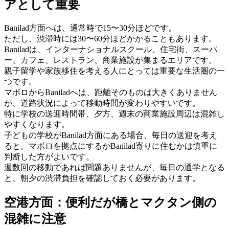
アとして重要
Banilad方面へは、通常時で15〜30分ほどです。
ただし、渋滞時には30〜60分ほどかかることもあります。
Baniladは、インターナショナルスクール、住宅街、スーパ
ー、カフェ、レストラン、商業施設が集まるエリアです。
親子留学や家族移住を考える人にとっては重要な生活圏の一
つです。
マボロからBaniladへは、距離そのものは大きくありません
が、道路状況によって移動時間が変わりやすいです。
特に学校の送迎時間帯、夕方、週末の商業施設周辺は混雑し
やすくなります。
子どもの学校がBanilad方面にある場合、毎日の送迎を考え
ると、マボロを拠点にするかBanilad寄りに住むかは慎重に
判断した方がよいです。
週数回の移動であれば問題ありませんが、毎日の通学となる
と、朝夕の渋滞負担を確認しておく必要があります。
空港方面：便利だが橋とマクタン側の
混雑に注意