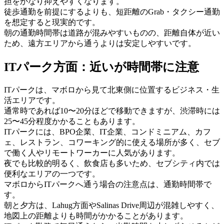
担をかなり抑えやすくなります。
徒歩通勤を前提にするよりも、短距離のGrab・タクシー通勤
を想定すると現実的です。
朝の通勤時間帯は道路が混みやすいものの、距離自体が近い
ため、遠方エリアから通うよりは安定しやすいです。
ITパーク方面：近いが時間帯に注意
ITパークは、マボロから見て北東側に位置するビジネス・生
活エリアです。
通常時であれば10〜20分ほどで移動できますが、渋滞時には
25〜45分程度かかることもあります。
ITパークには、BPO企業、IT企業、コンドミニアム、カフ
ェ、レストラン、コワーキング的に使える場所が多く、セブ
で働く人やリモートワーカーに人気があります。
夜でも比較的明るく、飲食店も多いため、セブシティ内では
便利なエリアの一つです。
マボロからITパークへ通う場合の注意点は、通勤時間帯で
す。
朝と夕方は、Lahug方面やSalinas Drive周辺が混雑しやすく、
地図上の距離よりも時間がかかることがあります。