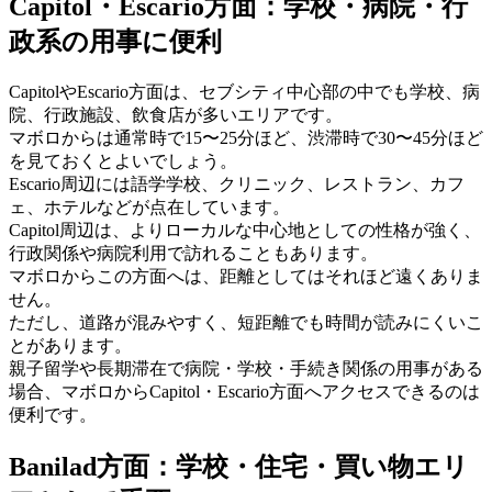
Capitol・Escario方面：学校・病院・行
政系の用事に便利
CapitolやEscario方面は、セブシティ中心部の中でも学校、病
院、行政施設、飲食店が多いエリアです。
マボロからは通常時で15〜25分ほど、渋滞時で30〜45分ほど
を見ておくとよいでしょう。
Escario周辺には語学学校、クリニック、レストラン、カフ
ェ、ホテルなどが点在しています。
Capitol周辺は、よりローカルな中心地としての性格が強く、
行政関係や病院利用で訪れることもあります。
マボロからこの方面へは、距離としてはそれほど遠くありま
せん。
ただし、道路が混みやすく、短距離でも時間が読みにくいこ
とがあります。
親子留学や長期滞在で病院・学校・手続き関係の用事がある
場合、マボロからCapitol・Escario方面へアクセスできるのは
便利です。
Banilad方面：学校・住宅・買い物エリ