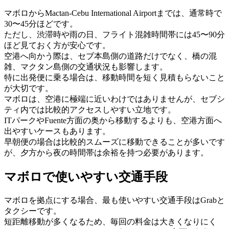
マボロからMactan-Cebu International Airportまでは、通常時で
30〜45分ほどです。
ただし、渋滞時や雨の日、フライト混雑時間帯には45〜90分
ほど見ておく方が安心です。
空港へ向かう際は、セブ本島側の道路だけでなく、橋の混
雑、マクタン島側の交通状況も影響します。
特に出発便に乗る場合は、移動時間を短く見積もらないこと
が大切です。
マボロは、空港に極端に近いわけではありませんが、セブシ
ティ内では比較的アクセスしやすい立地です。
ITパークやFuente方面の奥から移動するよりも、空港方面へ
出やすいケースもあります。
早朝便の場合は比較的スムーズに移動できることが多いです
が、夕方から夜の時間帯は余裕を持つ必要があります。
マボロで使いやすい交通手段
マボロを拠点にする場合、最も使いやすい交通手段はGrabと
タクシーです。
短距離移動が多くなるため、毎回の料金は大きくなりにく