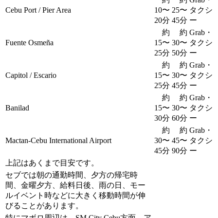
Cebu Port / Pier Area
10〜
25〜
タクシ
20分
45分
ー
約
約
Grab・
Fuente Osmeña
15〜
30〜
タクシ
25分
50分
ー
約
約
Grab・
Capitol / Escario
15〜
30〜
タクシ
25分
45分
ー
約
約
Grab・
Banilad
15〜
30〜
タクシ
30分
60分
ー
約
約
Grab・
Mactan-Cebu International Airport
30〜
45〜
タクシ
45分
90分
ー
上記はあくまで目安です。
セブでは朝の通勤時間、夕方の帰宅時
間、金曜夕方、給料日後、雨の日、モー
ルイベント時などに大きく移動時間が伸
びることがあります。
特にマボロ周辺は、SM City Cebu方面、ア