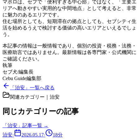
マボロは、セブで「便利すぎる中心部」ではなく、「主要エ
リアへ動きやすい実用的な中間地点」として考えると、非常
に魅力のあるエリアです。
住む場所としても、短期滞在の拠点としても、セブシティ生
活を始めるうえで検討する価値の高いエリアといえるでしょ
う。
本記事の情報は一般情報であり、個別の投資・税務・法務・
医療助言ではありません。最新情報は各専門家・公式機関に
ご確認ください。
執筆
セブ犬/編集長
Cebu Guide編集部
「治安」一覧へ戻る
関連カテゴリー｜
治安
同じカテゴリーの記事
「
治安
」記事一覧 →
治安
·
2026.05.17
·
18
分