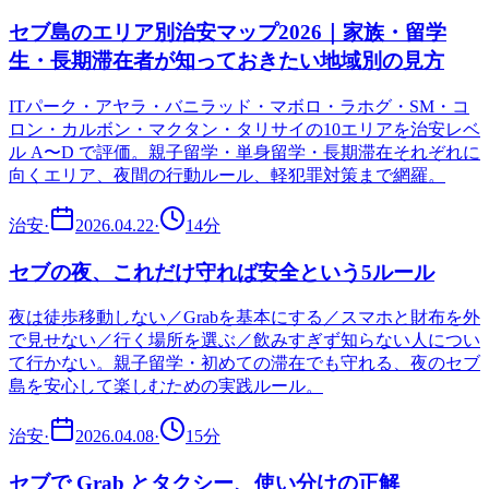
セブ島のエリア別治安マップ2026｜家族・留学
生・長期滞在者が知っておきたい地域別の見方
ITパーク・アヤラ・バニラッド・マボロ・ラホグ・SM・コ
ロン・カルボン・マクタン・タリサイの10エリアを治安レベ
ル A〜D で評価。親子留学・単身留学・長期滞在それぞれに
向くエリア、夜間の行動ルール、軽犯罪対策まで網羅。
治安
·
2026.04.22
·
14
分
セブの夜、これだけ守れば安全という5ルール
夜は徒歩移動しない／Grabを基本にする／スマホと財布を外
で見せない／行く場所を選ぶ／飲みすぎず知らない人につい
て行かない。親子留学・初めての滞在でも守れる、夜のセブ
島を安心して楽しむための実践ルール。
治安
·
2026.04.08
·
15
分
セブで Grab とタクシー、使い分けの正解