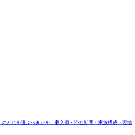
・SRRV のどれを選ぶべきかを、収入源・滞在期間・家族構成・現地