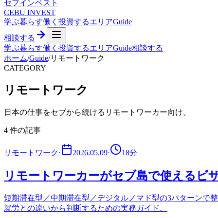
セブ
インベスト
CEBU INVEST
学ぶ
暮らす
働く
投資する
エリア
Guide
相談する
学ぶ
暮らす
働く
投資する
エリア
Guide
相談する
ホーム
/
Guide
/
リモートワーク
CATEGORY
リモートワーク
日本の仕事をセブから続けるリモートワーカー向け。
4
件の記事
リモートワーク
·
2026.05.09
·
18
分
リモートワーカーがセブ島で使えるビ
短期滞在型／中期滞在型／デジタルノマド型の3パターンで整理。ビザ
就労との違いから判断するための実務ガイド。