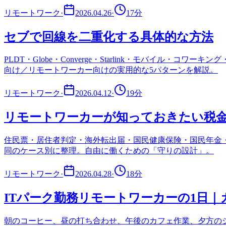
リモートワーク
·
2026.04.26
·
17
分
セブで回線を二重化する具体的な方法
PLDT・Globe・Converge・Starlink・モバイル
向け／リモートワーカー向けの実用的な5パターンを解説。
リモートワーク
·
2026.04.12
·
19
分
リモートワーカーが知っておきたい税
住民票・居住者判定・海外転出届・国民健康保険・国民年金・P
同のケース別に整理。自由に働くための「守りの設計」。
リモートワーク
·
2026.04.28
·
18
分
ITパーク勤務リモートワーカーの1日
朝のコーヒー、昼の打ち合わせ、午後のカフェ作業、夕方のジ