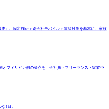
らない構成」。固定Fiber＋別会社モバイル＋電源対策を基本に、家族
日本側とフィリピン側の論点を、会社員・フリーランス・家族帯
ルな1日。