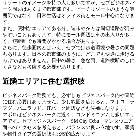
リゾートのイメージを持つ人も多いですが、セブビジネスパ
ーク周辺はあくまで都市部です。ビーチリゾートのような雰
囲気ではなく、日常生活はオフィス街とモール中心になりま
す。
また、便利なエリアである分、週末や夕方は周辺道路が混み
やすいこともあります。特にモール周辺は車の出入りが多
く、短距離でも時間がかかる場合があります。
さらに、徒歩圏内とはいえ、セブでは歩道環境や暑さの問題
もあります。日本の都市部のように、どこでも快適に歩ける
わけではありません。日中の暑さ、急な雨、道路横断のしに
くさなども考慮する必要があります。
近隣エリアに住む選択肢
ビジネスパーク勤務でも、必ずしもビジネスパーク内や直近
に住む必要はありません。少し範囲を広げると、マボロ、ラ
フグ、バニラッド、ITパーク周辺なども候補になります。
マボロはビジネスパークに近く、コンドミニアムも多いエリ
アです。セブビジネスパーク、SM City Cebu、マンダウエ方
面へのアクセスを考えると、バランスの良い立地です。家賃
や物件タイプの選択肢も比較的広がります。