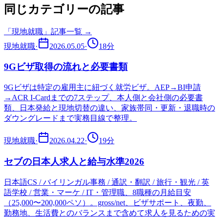
同じカテゴリーの記事
「
現地就職
」記事一覧 →
現地就職
·
2026.05.05
·
18
分
9Gビザ取得の流れと必要書類
9Gビザは特定の雇用主に紐づく就労ビザ。AEP→BI申請
→ACR I-Cardまでの7ステップ、本人側と会社側の必要書
類、日本発給と現地切替の違い、家族帯同・更新・退職時の
ダウングレードまで実務目線で整理。
現地就職
·
2026.04.22
·
19
分
セブの日本人求人と給与水準2026
日本語CS / バイリンガル事務 / 通訳・翻訳 / 旅行・観光 / 英
語学校 / 営業・マーケ / IT・管理職、8職種の月給目安
（25,000〜200,000ペソ）。gross/net、ビザサポート、夜勤、
勤務地、生活費とのバランスまで含めて求人を見るための実