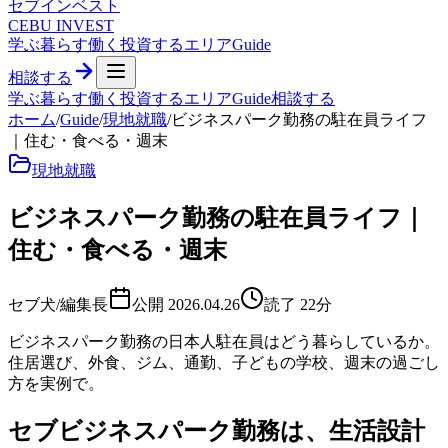
セブ
インベスト
CEBU INVEST
学ぶ
暮らす
働く
投資する
エリア
Guide
相談する
学ぶ
暮らす
働く
投資する
エリア
Guide
相談する
ホーム
/
Guide
/
現地就職
/
ビジネスパーク勤務の駐在員ライフ
｜住む・食べる・週末
現地就職
ビジネスパーク勤務の駐在員ライフ｜
住む・食べる・週末
セブ犬/編集長
公開
2026.04.26
読了
22
分
ビジネスパーク勤務の日本人駐在員はどう暮らしているか。
住居選び、外食、ジム、通勤、子どもの学校、週末の過ごし
方を実例で。
セブビジネスパーク勤務は、生活設計