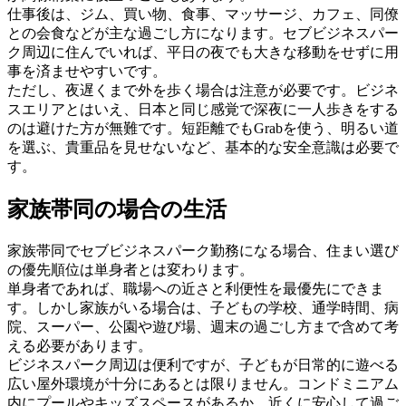
仕事後は、ジム、買い物、食事、マッサージ、カフェ、同僚
との会食などが主な過ごし方になります。セブビジネスパー
ク周辺に住んでいれば、平日の夜でも大きな移動をせずに用
事を済ませやすいです。
ただし、夜遅くまで外を歩く場合は注意が必要です。ビジネ
スエリアとはいえ、日本と同じ感覚で深夜に一人歩きをする
のは避けた方が無難です。短距離でもGrabを使う、明るい道
を選ぶ、貴重品を見せないなど、基本的な安全意識は必要で
す。
家族帯同の場合の生活
家族帯同でセブビジネスパーク勤務になる場合、住まい選び
の優先順位は単身者とは変わります。
単身者であれば、職場への近さと利便性を最優先にできま
す。しかし家族がいる場合は、子どもの学校、通学時間、病
院、スーパー、公園や遊び場、週末の過ごし方まで含めて考
える必要があります。
ビジネスパーク周辺は便利ですが、子どもが日常的に遊べる
広い屋外環境が十分にあるとは限りません。コンドミニアム
内にプールやキッズスペースがあるか、近くに安心して過ご