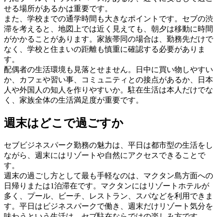
せる場所があるかは重要です。
また、学校までの通学時間も大きなポイントです。セブの渋
滞を考えると、地図上では近く見えても、朝夕は移動に時間
がかかることがあります。家族帯同の場合は、勤務先だけで
なく、学校と住まいの距離も慎重に確認する必要がありま
す。
配偶者の生活環境も見落とせません。日中に買い物しやすい
か、カフェや習い事、コミュニティとの接点があるか、日本
人や外国人の知人を作りやすいか。駐在生活は本人だけでな
く、家族全体の生活満足度が重要です。
週末はどこで過ごすか
セブビジネスパーク勤務の魅力は、平日は都市型の生活をし
ながら、週末にはリゾートや自然にアクセスできることで
す。
週末の過ごし方として最も手軽なのは、マクタン島方面への
日帰りまたは1泊滞在です。マクタンにはリゾートホテルが
多く、プール、ビーチ、レストラン、スパなどを利用できま
す。平日はビジネスパークで働き、週末だけリゾート気分を
味わうという生活は、セブ駐在ならではの楽しみ方です。