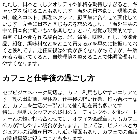
ただし、日本と同じクオリティや価格を期待しすぎると、ギ
ャップを感じることもあります。海外の日本食は、現地の食
材、輸入コスト、調理スタッフ、顧客層に合わせて変化して
います。完全に日本と同じものを求めるより、「海外生活の
中で日本食に近いものを楽しむ」という感覚が現実的です。
自宅で日本食を作る場合は、米、醤油、味噌、だし、冷凍食
品、麺類、調味料などをどこで買えるかを早めに把握してお
くと便利です。赴任直後は外食が多くなりがちですが、生活
が落ち着いてくると、自炊環境を整えることで体調管理もし
やすくなります。
カフェと仕事後の過ごし方
セブビジネスパーク周辺は、カフェ利用もしやすいエリアで
す。朝の出勤前、昼休み、仕事後の軽い作業、打ち合わせな
ど、カフェを生活の一部として使う駐在員も多いです。
特に、現地スタッフとの1対1のミーティングや、外部パート
ナーとの軽い打ち合わせでは、オフィス会議室よりもカフェ
の方が話しやすい場合があります。セブでは、ビジネスとカ
ジュアルの距離が日本より近い場面もあり、カフェでの会話
が関係構築に役立つこともあります。