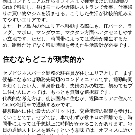
朝はコンドミニアムからオフィスまで徒歩または短距離の
Grabで移動し、昼はモールや近隣レストランで食事、仕事帰
りに買い物やジムを済ませる。こうした生活が比較的組み立
てやすいエリアです。
また、セブ島内の他エリアへ移動する際にも、ITパーク、ラ
フグ、マボロ、マンダウエ、マクタン方面へアクセスしやす
い立地です。ただし、時間帯によっては渋滞が発生するた
め、距離だけでなく移動時間を考えた生活設計が必要です。
住むならどこが現実的か
セブビジネスパーク勤務の駐在員が住むエリアとして、まず
候補になるのは勤務先周辺のコンドミニアムです。通勤時間
を短くしたい人、単身赴任者、夫婦のみの駐在、初めてセブ
に住む人にとっては、もっとも無難な選択肢です。
代表的な考え方は、徒歩圏内に住むか、近隣エリアに住んで
Grabや社用車で通勤するかです。
徒歩圏内に住む最大のメリットは、交通渋滞の影響を受けに
くいことです。セブでは、車でわずか数キロの距離でも、時
間帯によっては予想以上に時間がかかることがあります。毎
日の通勤ストレスを減らすという意味では、オフィスに近い