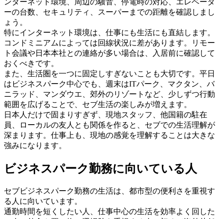
ンターネット環境、周辺の騒音、停電時の対応、エレベータ
ーの台数、セキュリティ、スーパーまでの距離を確認しまし
ょう。
特にインターネット環境は、仕事にも生活にも直結します。
コンドミニアムによっては回線状況に差があります。リモー
ト会議や日本本社との連絡が多い場合は、入居前に確認して
おくべきです。
また、生活圏を一つに固定しすぎないことも大切です。平日
はビジネスパーク中心でも、週末はITパーク、マクタン、バ
ニラッド、マンダウエ、郊外のリゾートなど、少しずつ行動
範囲を広げることで、セブ生活の楽しみが増えます。
日本人だけで固まりすぎず、現地スタッフ、他国籍の駐在
員、ローカルの友人とも関係を作ると、セブでの生活理解が
深まります。仕事上も、現地の感覚を理解することは大きな
強みになります。
ビジネスパーク勤務に向いている人
セブビジネスパーク勤務の生活は、都市型の便利さを重視す
る人に向いています。
通勤時間を短くしたい人、仕事中心の生活を効率よく回した