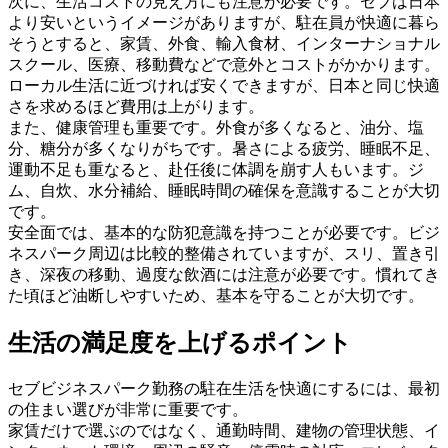
次に、生活コストの見え方にも注意が必要です。セブは日本
より安いというイメージがありますが、駐在員が快適に暮ら
そうとすると、家賃、外食、輸入食材、インターナショナル
スクール、医療、移動費などで意外とコストがかかります。
ローカル生活に近づければ安くできますが、日本と同じ快適
さを求めるほど費用は上がります。
また、健康管理も重要です。外食が多くなると、油分、塩
分、糖分が多くなりがちです。暑さによる疲労、睡眠不足、
運動不足も重なると、赴任後に体調を崩す人もいます。ジ
ム、自炊、水分補給、睡眠時間の確保を意識することが大切
です。
安全面では、基本的な防犯意識を持つことが必要です。ビジ
ネスパーク周辺は比較的整備されていますが、スリ、置き引
き、深夜の移動、過度な飲酒には注意が必要です。慣れてき
た頃ほど油断しやすいため、基本を守ることが大切です。
生活の満足度を上げるポイント
セブビジネスパーク勤務の駐在生活を快適にするには、最初
の住まい選びが非常に重要です。
家賃だけで選ぶのではなく、通勤時間、建物の管理状態、イ