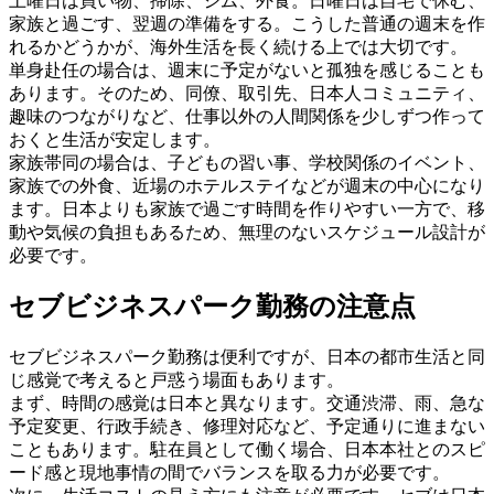
土曜日は買い物、掃除、ジム、外食。日曜日は自宅で休む、
家族と過ごす、翌週の準備をする。こうした普通の週末を作
れるかどうかが、海外生活を長く続ける上では大切です。
単身赴任の場合は、週末に予定がないと孤独を感じることも
あります。そのため、同僚、取引先、日本人コミュニティ、
趣味のつながりなど、仕事以外の人間関係を少しずつ作って
おくと生活が安定します。
家族帯同の場合は、子どもの習い事、学校関係のイベント、
家族での外食、近場のホテルステイなどが週末の中心になり
ます。日本よりも家族で過ごす時間を作りやすい一方で、移
動や気候の負担もあるため、無理のないスケジュール設計が
必要です。
セブビジネスパーク勤務の注意点
セブビジネスパーク勤務は便利ですが、日本の都市生活と同
じ感覚で考えると戸惑う場面もあります。
まず、時間の感覚は日本と異なります。交通渋滞、雨、急な
予定変更、行政手続き、修理対応など、予定通りに進まない
こともあります。駐在員として働く場合、日本本社とのスピ
ード感と現地事情の間でバランスを取る力が必要です。