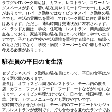
ラフグやITパーク周辺は、カフェ、レストラン、コワーキン
グスペースが多く、若い駐在員やリモートワーカーにも人気
があります。ITパーク勤務ではなくビジネスパーク勤務の場
合でも、生活の雰囲気を重視してITパーク周辺に住む選択肢
はあります。ただし、通勤時間は交通状況に左右されます。
バニラッド方面は、学校、住宅地、レストラン、商業施設が
点在しており、家族帯同の駐在員にとって検討しやすいエリ
アです。子どもの学校や生活環境を重視する場合は、職場へ
の近さだけでなく、学校・病院・スーパーとの距離も含めて
考える必要があります。
駐在員の平日の食生活
セブビジネスパーク勤務の駐在員にとって、平日の食事はか
なり選択肢があります。
昼食は、オフィスビル周辺のレストラン、モール内の飲食
店、カフェ、ファストフード、フードコートなどが中心にな
ります。フィリピン料理だけでなく、日本食、韓国料理、中
華、洋食、カフェメニューなども選びやすいです。
短時間で済ませたい日は、モール内のフードコートやカジュ
アルレストランが便利です。打ち合わせを兼ねたランチであ