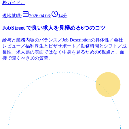
務ガイド。
現地就職
·
2026.04.08
·
14
分
JobStreet で良い求人を見極める6つのコツ
給与と業務内容のバランス／Job Descriptionの具体性／会社
レビュー／福利厚生とビザサポート／勤務時間とシフト／成
長性。求人票の表面ではなく中身を見るための6視点と、面
接で聞くべき10の質問。