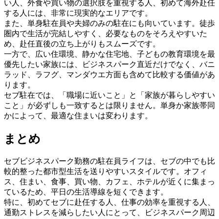
い人、外食や買い物の選択肢を重視する人、初めて海外赴任
する人には、非常に現実的なエリアです。
また、単身駐在員や夫婦のみの駐在にも向いています。徒歩
圏内で生活が完結しやすく、必要なものをそろえやすいた
め、赴任直後の立ち上がりもスムーズです。
一方で、広い住環境、静かな住宅地、子どもの教育環境を最
優先したい家族には、ビジネスパーク直近だけでなく、バニ
ラッド、ラフグ、マンダウエ方面も含めて比較する価値があ
ります。
セブ駐在では、「職場に近いこと」と「家族が暮らしやすい
こと」が必ずしも一致するとは限りません。単身か家族帯同
かによって、最適な住まいは変わります。
まとめ
セブビジネスパーク勤務の駐在員ライフは、セブの中でも比
較的整った都市型生活を送りやすいスタイルです。オフィ
ス、住まい、食事、買い物、カフェ、ホテルが近くに集まっ
ているため、平日の生活導線を短くできます。
特に、初めてセブに赴任する人、仕事の効率を重視する人、
通勤ストレスを減らしたい人にとって、ビジネスパーク周辺