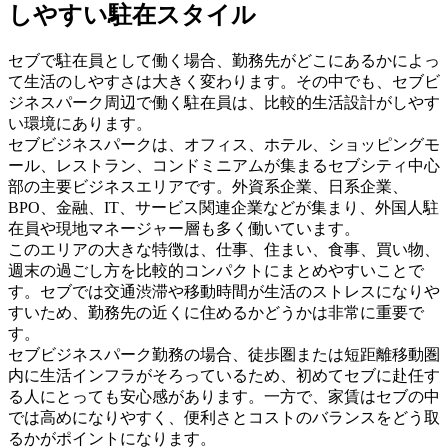
しやすい駐在スタイル
セブで駐在員として働く場合、勤務先がどこにあるかによっ
て生活のしやすさは大きく変わります。その中でも、セブビ
ジネスパーク周辺で働く駐在員は、比較的生活設計がしやす
い環境にあります。
セブビジネスパークは、オフィス、ホテル、ショッピングモ
ール、レストラン、コンドミニアムが集まるセブシティ中心
部の主要ビジネスエリアです。外資系企業、日系企業、
BPO、金融、IT、サービス関連企業などが集まり、外国人駐
在員や現地マネージャー層も多く働いています。
このエリアの大きな特徴は、仕事、住まい、食事、買い物、
週末の過ごし方を比較的コンパクトにまとめやすいことで
す。セブでは交通渋滞や移動時間が生活のストレスになりや
すいため、勤務先の近くに住めるかどうかは非常に重要で
す。
セブビジネスパーク勤務の場合、徒歩圏または短距離移動圏
内に生活インフラがそろっているため、初めてセブに赴任す
る人にとっても安心感があります。一方で、家賃はセブの中
では高めになりやすく、便利さとコストのバランスをどう取
るかがポイントになります。