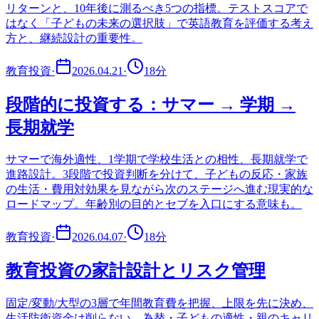
リターンと、10年後に測るべき5つの指標。テストスコアで
はなく「子どもの未来の選択肢」で英語教育を評価する考え
方と、継続設計の重要性。
教育投資
·
2026.04.21
·
18
分
段階的に投資する：サマー → 学期 →
長期就学
サマーで海外適性、1学期で学校生活との相性、長期就学で
進路設計。3段階で投資判断を分けて、子どもの反応・家族
の生活・費用対効果を見ながら次のステージへ進む現実的な
ロードマップ。年齢別の目的とセブを入口にする意味も。
教育投資
·
2026.04.07
·
18
分
教育投資の家計設計とリスク管理
固定/変動/大型の3層で年間教育費を把握、上限を先に決め、
生活防衛資金は削らない。為替・子どもの適性・親のキャリ