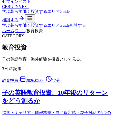
セブ
インベスト
CEBU INVEST
学ぶ
暮らす
働く
投資する
エリア
Guide
相談する
学ぶ
暮らす
働く
投資する
エリア
Guide
相談する
ホーム
/
Guide
/
教育投資
CATEGORY
教育投資
子の英語教育・海外経験を投資として見る。
3
件の記事
教育投資
·
2026.05.06
·
17
分
子の英語教育投資、10年後のリターン
をどう測るか
進学・キャリア・情報格差・自己肯定感・親子対話の5つの