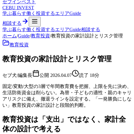
セブ
インベスト
CEBU INVEST
学ぶ
暮らす
働く
投資する
エリア
Guide
相談する
学ぶ
暮らす
働く
投資する
エリア
Guide
相談する
ホーム
/
Guide
/
教育投資
/
教育投資の家計設計とリスク管理
教育投資
教育投資の家計設計とリスク管理
セブ犬/編集長
公開
2026.04.07
読了
18
分
固定/変動/大型の3層で年間教育費を把握、上限を先に決め、
生活防衛資金は削らない。為替・子どもの適性・親のキャリ
アリスクに備え、撤退ラインを設定する。「一発勝負にしな
い」教育投資の家計設計と段階的判断。
教育投資は「支出」ではなく、家計全
体の設計で考える