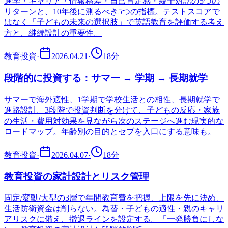
進学・キャリア・情報格差・自己肯定感・親子対話の5つの
リターンと、10年後に測るべき5つの指標。テストスコアで
はなく「子どもの未来の選択肢」で英語教育を評価する考え
方と、継続設計の重要性。
教育投資
·
2026.04.21
·
18
分
段階的に投資する：サマー → 学期 → 長期就学
サマーで海外適性、1学期で学校生活との相性、長期就学で
進路設計。3段階で投資判断を分けて、子どもの反応・家族
の生活・費用対効果を見ながら次のステージへ進む現実的な
ロードマップ。年齢別の目的とセブを入口にする意味も。
教育投資
·
2026.04.07
·
18
分
教育投資の家計設計とリスク管理
固定/変動/大型の3層で年間教育費を把握、上限を先に決め、
生活防衛資金は削らない。為替・子どもの適性・親のキャリ
アリスクに備え、撤退ラインを設定する。「一発勝負にしな