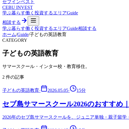
セブ
インベスト
CEBU INVEST
学ぶ
暮らす
働く
投資する
エリア
Guide
相談する
学ぶ
暮らす
働く
投資する
エリア
Guide
相談する
ホーム
/
Guide
/
子どもの英語教育
CATEGORY
子どもの英語教育
サマースクール・インター校・教育移住。
2
件の記事
子どもの英語教育
·
2026.05.05
·
15
分
セブ島サマースクール2026のおすす
2026年のセブ島サマースクールを、ジュニア単独・親子留