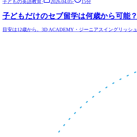
子どもの英語教育
·
2026.04.05
·
15
分
子どもだけのセブ留学は何歳から可能？
目安は12歳から。3D ACADEMY・ジーニアスイングリ