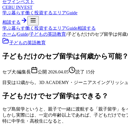
セブ
インベスト
CEBU INVEST
学ぶ
暮らす
働く
投資する
エリア
Guide
相談する
学ぶ
暮らす
働く
投資する
エリア
Guide
相談する
ホーム
/
Guide
/
子どもの英語教育
/
子どもだけのセブ留学は何歳
子どもの英語教育
子どもだけのセブ留学は何歳から可能？
セブ犬/編集長
公開
2026.04.05
読了
15
分
目安は12歳から。3D ACADEMY・ジーニアスイングリ
子どもだけでセブ留学はできる？
セブ島留学というと、親子で一緒に渡航する「親子留学」を
しかし実際には、一定の年齢以上であれば、子どもだけでセ
特に中学生・高校生になると、