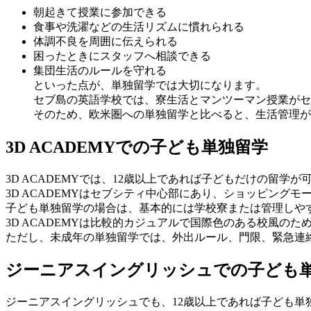
朝起きて授業に参加できる
食事や洗濯などの生活リズムに慣れられる
体調不良を周囲に伝えられる
困ったときにスタッフへ相談できる
集団生活のルールを守れる
といった点が、単独留学では大切になります。
セブ島の英語学校では、寮生活とマンツーマン授業がセ
そのため、欧米圏への単独留学と比べると、生活管理が
3D ACADEMYでの子ども単独留学
3D ACADEMYでは、12歳以上であれば子どもだけの留学
3D ACADEMYはセブシティ中心部にあり、ショッピン
子ども単独留学の場合は、基本的には学校寮または管理しや
3D ACADEMYは比較的カジュアルで国際色のある校風の
ただし、未成年の単独留学では、外出ルール、門限、緊急連
ジーニアスイングリッシュでの子ども
ジーニアスイングリッシュでも、12歳以上であれば子ども単