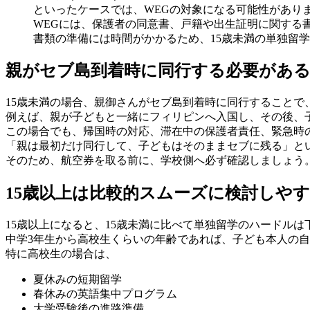
といったケースでは、WEGの対象になる可能性があり
WEGには、保護者の同意書、戸籍や出生証明に関する
書類の準備には時間がかかるため、15歳未満の単独留
親がセブ島到着時に同行する必要があ
15歳未満の場合、親御さんがセブ島到着時に同行することで
例えば、親が子どもと一緒にフィリピンへ入国し、その後、
この場合でも、帰国時の対応、滞在中の保護者責任、緊急時
「親は最初だけ同行して、子どもはそのままセブに残る」と
そのため、航空券を取る前に、学校側へ必ず確認しましょう
15歳以上は比較的スムーズに検討しや
15歳以上になると、15歳未満に比べて単独留学のハードルは
中学3年生から高校生くらいの年齢であれば、子ども本人の
特に高校生の場合は、
夏休みの短期留学
春休みの英語集中プログラム
大学受験後の進路準備