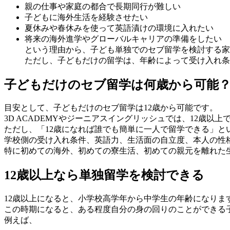
親の仕事や家庭の都合で長期同行が難しい
子どもに海外生活を経験させたい
夏休みや春休みを使って英語漬けの環境に入れたい
将来の海外進学やグローバルキャリアの準備をしたい
という理由から、子ども単独でのセブ留学を検討する家
ただし、子どもだけの留学は、年齢によって受け入れ条
子どもだけのセブ留学は何歳から可能
目安として、子どもだけのセブ留学は12歳から可能です。
3D ACADEMYやジーニアスイングリッシュでは、12歳
ただし、「12歳になれば誰でも簡単に一人で留学できる」と
学校側の受け入れ条件、英語力、生活面の自立度、本人の性
特に初めての海外、初めての寮生活、初めての親元を離れた
12歳以上なら単独留学を検討できる
12歳以上になると、小学校高学年から中学生の年齢になりま
この時期になると、ある程度自分の身の回りのことができる
例えば、