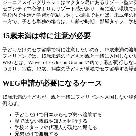
ジーニアスイングリッシュはマクタン島にあるリゾート型の
セブシティ中心部よりもリゾート感があり、海に近い環境で
学校内で生活と学習が完結しやすい環境であれば、未成年の
一方で、子ども単独の場合は、年齢や時期、部屋タイプ、学
15歳未満は特に注意が必要
子どもだけのセブ留学で特に注意したいのが、15歳未満の渡
フィリピンでは、15歳未満の子どもが親と一緒に入国しない
WEGとは、Waiver of Exclusion Ground の
つまり、12歳、13歳、14歳の子どもが単独でセブ留学す
WEG申請が必要になるケース
15歳未満の子どもが、親と一緒にフィリピンへ入国しない場
例えば、
子どもだけで日本からセブ島へ渡航する
親ではない親戚や知人が同行する
学校スタッフや代理人が現地で迎える
兄弟だけで渡航する