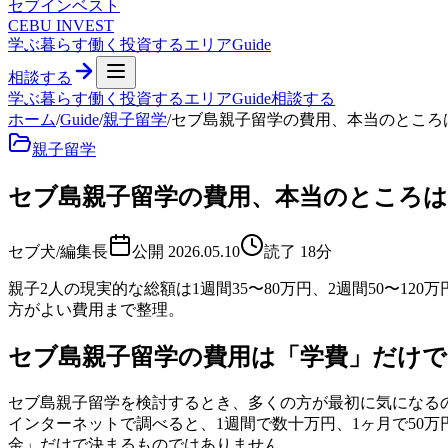
セブ
インベスト
CEBU INVEST
学ぶ
暮らす
働く
投資する
エリア
Guide
相談する
学ぶ
暮らす
働く
投資する
エリア
Guide
相談する
ホーム
/
Guide
/
親子留学
/
セブ島親子留学の費用、本当のところは
親子留学
セブ島親子留学の費用、本当のところはい
セブ犬/編集長
公開
2026.05.10
読了
18
分
親子2人の現実的な総額は1週間35〜80万円、2週間50〜1
方がよい費用まで整理。
セブ島親子留学の費用は「学費」だけ
セブ島親子留学を検討するとき、多くの方が最初に気になる
インターネットで調べると、1週間で数十万円、1ヶ月で50
金」だけで決まるものではありません。