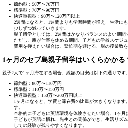
節約型：50万〜70万円
標準型：70万〜90万円
快適重視型：90万〜120万円以上
2週間になると、1週間よりも学習時間が増え、生活に
少しずつ減っていきます。
親子留学としては、2週間はかなりバランスのよい期間
ただし、親が仕事を休める期間、子どもの学校スケジュ
費用を抑えたい場合は、繁忙期を避ける、親の授業数を
1ヶ月のセブ島親子留学はいくらかかる
親子2人で1ヶ月滞在する場合、総額の目安は以下の通りです
節約型：80万〜110万円
標準型：110万〜150万円
快適重視型：150万〜200万円以上
1ヶ月になると、学費と滞在費の比重が大きくなります
す。
本格的に子どもに英語環境を体験させたい場合、1ヶ月
子どもが英語に慣れ、先生との関係ができ、生活リズム
しての経験が残りやすくなります。