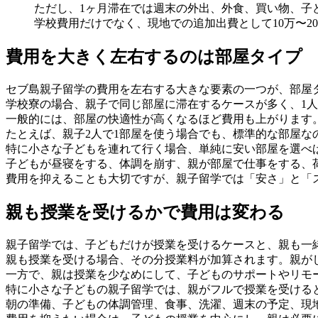
ただし、1ヶ月滞在では週末の外出、外食、買い物、子
学校費用だけでなく、現地での追加出費として10万〜2
費用を大きく左右するのは部屋タイプ
セブ島親子留学の費用を左右する大きな要素の一つが、部屋
学校寮の場合、親子で同じ部屋に滞在するケースが多く、1人
一般的には、部屋の快適性が高くなるほど費用も上がります
たとえば、親子2人で1部屋を使う場合でも、標準的な部屋
特に小さな子どもを連れて行く場合、単純に安い部屋を選べ
子どもが昼寝をする、体調を崩す、親が部屋で仕事をする、
費用を抑えることも大切ですが、親子留学では「安さ」と「
親も授業を受けるかで費用は変わる
親子留学では、子どもだけが授業を受けるケースと、親も一
親も授業を受ける場合、その分授業料が加算されます。親が
一方で、親は授業を少なめにして、子どものサポートやリモ
特に小さな子どもの親子留学では、親がフルで授業を受ける
朝の準備、子どもの体調管理、食事、洗濯、週末の予定、現