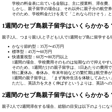
学校の料金表に出ている金額は、主に授業料、滞在費、
しかし、親子留学の場合は、それ以外に親子分の航空券
そのため、学校料金だけを見て「これなら行けそう」と
1週間のセブ島親子留学はいくらかかる
親子2人、つまり親1人と子ども1人で1週間セブ島に留学す
かなり節約型：35万〜45万円
標準型：45万〜60万円
快適重視型：60万〜80万円以上
1週間の場合、学校費用そのものは短期なので抑えやす
そのため、1週間だけの親子留学は、1日あたりの費用
特に夏休み、春休み、年末年始などの繁忙期は航空券が
1週間の親子留学は、「まず海外生活を体験してみたい
ただし、英語力を大きく伸ばすというよりは、英語への
2週間のセブ島親子留学はいくらかかる
親子2人で2週間滞在する場合、総額の目安は以下のようにな