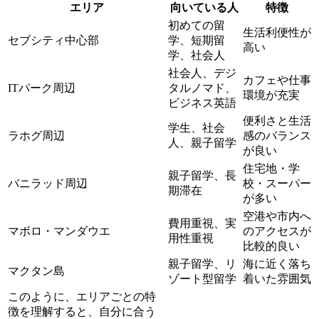
エリア
向いている人
特徴
初めての留
生活利便性が
セブシティ中心部
学、短期留
高い
学、社会人
社会人、デジ
カフェや仕事
ITパーク周辺
タルノマド、
環境が充実
ビジネス英語
便利さと生活
学生、社会
ラホグ周辺
感のバランス
人、親子留学
が良い
住宅地・学
親子留学、長
バニラッド周辺
校・スーパー
期滞在
が多い
空港や市内へ
費用重視、実
マボロ・マンダウエ
のアクセスが
用性重視
比較的良い
親子留学、リ
海に近く落ち
マクタン島
ゾート型留学
着いた雰囲気
このように、エリアごとの特
徴を理解すると、自分に合う