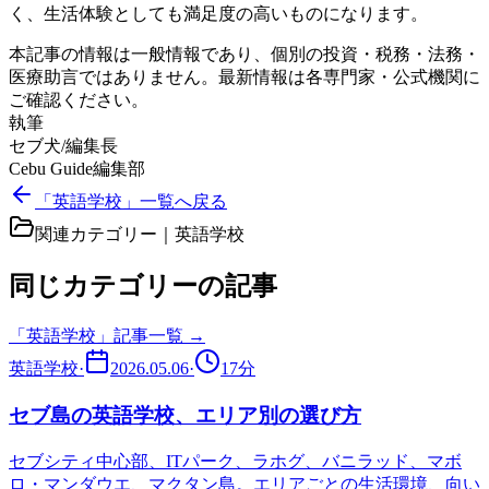
く、生活体験としても満足度の高いものになります。
本記事の情報は一般情報であり、個別の投資・税務・法務・
医療助言ではありません。最新情報は各専門家・公式機関に
ご確認ください。
執筆
セブ犬/編集長
Cebu Guide編集部
「英語学校」一覧へ戻る
関連カテゴリー｜
英語学校
同じカテゴリーの記事
「
英語学校
」記事一覧 →
英語学校
·
2026.05.06
·
17
分
セブ島の英語学校、エリア別の選び方
セブシティ中心部、ITパーク、ラホグ、バニラッド、マボ
ロ・マンダウエ、マクタン島。エリアごとの生活環境、向い