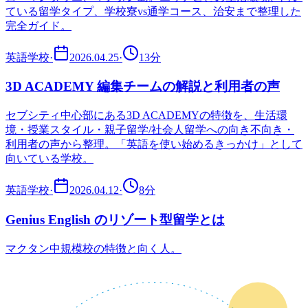
ている留学タイプ、学校寮vs通学コース、治安まで整理した
完全ガイド。
英語学校
·
2026.04.25
·
13
分
3D ACADEMY 編集チームの解説と利用者の声
セブシティ中心部にある3D ACADEMYの特徴を、生活環
境・授業スタイル・親子留学/社会人留学への向き不向き・
利用者の声から整理。「英語を使い始めるきっかけ」として
向いている学校。
英語学校
·
2026.04.12
·
8
分
Genius English のリゾート型留学とは
マクタン中規模校の特徴と向く人。