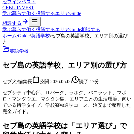
セブ
インベスト
CEBU INVEST
学ぶ
暮らす
働く
投資する
エリア
Guide
相談する
学ぶ
暮らす
働く
投資する
エリア
Guide
相談する
ホーム
/
Guide
/
英語学校
/
セブ島の英語学校、エリア別の選び
方
英語学校
セブ島の英語学校、エリア別の選び方
セブ犬/編集長
公開
2026.05.06
読了
17
分
セブシティ中心部、ITパーク、ラホグ、バニラッド、マボ
ロ・マンダウエ、マクタン島。エリアごとの生活環境、向い
ている留学タイプ、学校寮vs通学コース、治安まで整理した
完全ガイド。
セブ島の英語学校は「エリア選び」で