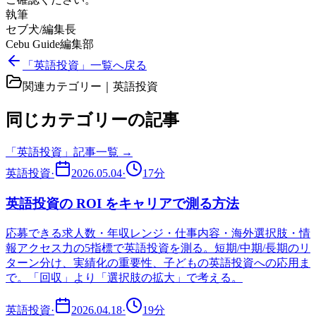
執筆
セブ犬/編集長
Cebu Guide編集部
「英語投資」一覧へ戻る
関連カテゴリー｜
英語投資
同じカテゴリーの記事
「
英語投資
」記事一覧 →
英語投資
·
2026.05.04
·
17
分
英語投資の ROI をキャリアで測る方法
応募できる求人数・年収レンジ・仕事内容・海外選択肢・情
報アクセス力の5指標で英語投資を測る。短期/中期/長期のリ
ターン分け、実績化の重要性、子どもの英語投資への応用ま
で。「回収」より「選択肢の拡大」で考える。
英語投資
·
2026.04.18
·
19
分