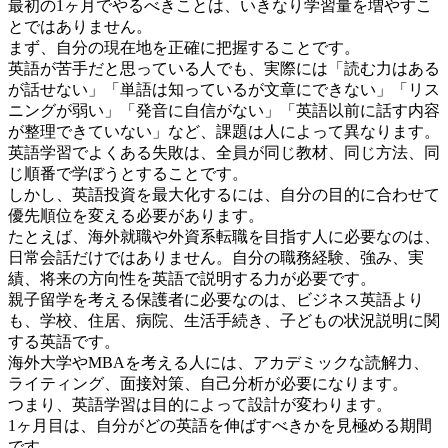
最初の1ヶ月でやるべきことは、いきなり学習量を増やすこ
とではありません。
まず、自分の現在地を正確に把握することです。
英語が苦手だと思っている人でも、実際には「読む力はある
が話せない」「単語は知っているが文章にできない」「リス
ニングが弱い」「発音に自信がない」「英語以前に話す内容
が整理できていない」など、課題は人によって異なります。
英語学習でよくある失敗は、全員が同じ教材、同じ方法、同
じ順番で学ぼうとすることです。
しかし、英語投資を最大化するには、自分の目的に合わせて
優先順位を変える必要があります。
たとえば、海外就職や外資系転職を目指す人に必要なのは、
日常会話だけではありません。自分の職務経験、強み、実
績、将来の方向性を英語で説明する力が必要です。
親子留学を考える保護者に必要なのは、ビジネス英語より
も、学校、住居、病院、生活手続き、子どもの状況説明に関
する英語です。
海外大学やMBAを考える人には、アカデミックな読解力、
ライティング、面接対策、自己分析が必要になります。
つまり、英語学習は目的によって設計が変わります。
1ヶ月目は、自分がどの英語を伸ばすべきかを見極める期間
です。