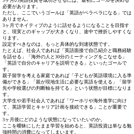
3ヶ月の英語投資を成功させるには、最初にゴールを決める
必要があります。
ただし、ここでいうゴールは「英語がペラペラになる」では
ありません。
3ヶ月でネイティブのように話せるようになることを目指す
と、現実とのギャップが大きくなり、途中で挫折しやすくな
ります。
設定すべきなのは、もっと具体的な到達状態です。
たとえば、社会人であれば「英語面接で自己紹介と職務経験
を話せる」「海外の人と30分のミーティングをこなせる」
「英語で自分のキャリアを説明できる」といったゴールで
す。
親子留学を考える家庭であれば「子どもが英語環境に入る準
備ができる」「親が現地生活に必要な英語を使える」「留学
先や学校選びの判断軸を持てる」という状態が目標になりま
す。
大学生や若手社会人であれば「ワーホリや海外進学に向け
て、英語学習とキャリア計画を接続できる」ことが重要で
す。
3ヶ月後にどのような状態になっていたいのか。
ここを曖昧にしたまま学習を始めると、英語投資は単なる勉
強時間の消費になってしまいます。