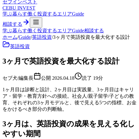
セブ
インベスト
CEBU INVEST
学ぶ
暮らす
働く
投資する
エリア
Guide
相談する
学ぶ
暮らす
働く
投資する
エリア
Guide
相談する
ホーム
/
Guide
/
英語投資
/
3ヶ月で英語投資を最大化する設計
英語投資
3ヶ月で英語投資を最大化する設計
セブ犬/編集長
公開
2026.04.18
読了
19
分
1ヶ月目は診断と設計、2ヶ月目は実践量、3ヶ月目はキャリ
ア・留学・教育方針への接続。社会人/親子留学/子どもの教
育、それぞれの3ヶ月モデルと、後で見える5つの指標、お金
をかけるべき部分の判断軸。
3ヶ月は、英語投資の成果を見える化し
やすい期間