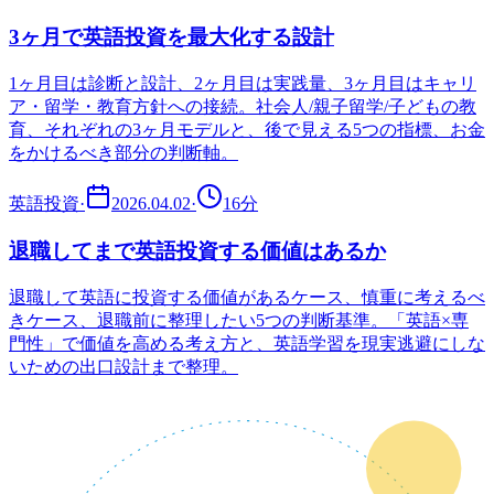
3ヶ月で英語投資を最大化する設計
1ヶ月目は診断と設計、2ヶ月目は実践量、3ヶ月目はキャリ
ア・留学・教育方針への接続。社会人/親子留学/子どもの教
育、それぞれの3ヶ月モデルと、後で見える5つの指標、お金
をかけるべき部分の判断軸。
英語投資
·
2026.04.02
·
16
分
退職してまで英語投資する価値はあるか
退職して英語に投資する価値があるケース、慎重に考えるべ
きケース、退職前に整理したい5つの判断基準。「英語×専
門性」で価値を高める考え方と、英語学習を現実逃避にしな
いための出口設計まで整理。