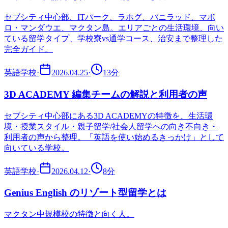
セブシティ中心部、ITパーク、ラホグ、バニラッド、マボ
ロ・マンダウエ、マクタン島。エリアごとの生活環境、向い
ている留学タイプ、学校寮vs通学コース、治安まで整理した
完全ガイド。
英語学校
·
2026.04.25
·
13
分
3D ACADEMY 編集チームの解説と利用者の声
セブシティ中心部にある3D ACADEMYの特徴を、生活環
境・授業スタイル・親子留学/社会人留学への向き不向き・
利用者の声から整理。「英語を使い始めるきっかけ」として
向いている学校。
英語学校
·
2026.04.12
·
8
分
Genius English のリゾート型留学とは
マクタン中規模校の特徴と向く人。