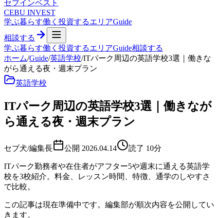
セブ
インベスト
CEBU INVEST
学ぶ
暮らす
働く
投資する
エリア
Guide
相談する
学ぶ
暮らす
働く
投資する
エリア
Guide
相談する
ホーム
/
Guide
/
英語学校
/
ITパーク周辺の英語学校3選｜働きな
がら通える夜・週末プラン
英語学校
ITパーク周辺の英語学校3選｜働きなが
ら通える夜・週末プラン
セブ犬/編集長
公開
2026.04.14
読了
10
分
ITパーク勤務者や在住者がアフター5や週末に通える英語学
校を3校紹介。料金、レッスン時間、特徴、通学のしやすさ
で比較。
この記事は現在準備中です。編集部が順次内容を公開してい
きます。