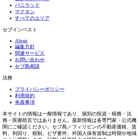
バニラッド
マクタン
すべてのエリア
セブインベスト
About
編集方針
関連サービス
お問い合わせ
セブ島相談
法務
プライバシーポリシー
利用規約
免責事項
本サイトの情報は一般情報であり、個別の投資・税務・法
務・医療助言ではありません。最新情報は各専門家・公式機
関にご確認ください。セブ島／フィリピンの不動産価格、賃
料、利回り、税制、ビザ要件、外国人保有規制は時期や地域