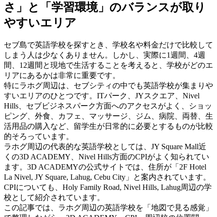
さ」と「学習環境」のバランスが取り
やすいエリア
セブ島で英語学校を探すとき、学校名や料金だけで比較して
しまう人は少なくありません。しかし、実際に1週間、4週
間、12週間と現地で生活することを考えると、学校がどのエ
リアにあるかは非常に重要です。
特にラホグ周辺は、セブシティの中でも英語学校が集まりや
すいエリアのひとつです。ITパーク、JYスクエア、Nivel
Hills、セブビジネスパーク方面へのアクセスがよく、ショッ
ピング、外食、カフェ、マッサージ、ジム、病院、両替、生
活用品の購入など、留学生が日常的に必要とするものが比較
的そろっています。
ラホグ周辺の代表的な英語学校としては、JY Square Mall近
くの3D ACADEMY、Nivel Hills方面のCPIがよく知られてい
ます。3D ACADEMYの公式サイトでは、住所が「2F Hotel
La Nivel, JY Square, Lahug, Cebu City」と案内されています。
CPIについても、Holy Family Road, Nivel Hills, Lahug周辺の学
校として紹介されています。
この記事では、ラホグ周辺の英語学校を「地図で見る感覚」