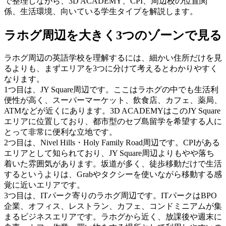
で整理しながら、3D ACADEMY、CPI、周辺校の位置関
係、生活環境、向いている学生タイプを解説します。
ラホグ周辺を大きく3つのゾーンで見る
ラホグ周辺の英語学校を理解するには、細かい住所だけを見
るよりも、まずエリアを3つに分けて考えるとわかりやすく
なります。
1つ目は、JY Square周辺です。ここはラホグの中でも生活利
便性が高く、スーパーマーケット、飲食店、カフェ、薬局、
ATMなどが近くにあります。3D ACADEMYはこのJY Square
エリアに位置しており、都市型のセブ島留学を希望する人に
とって非常に便利な立地です。
2つ目は、Nivel Hills・Holy Family Road周辺です。CPIがある
エリアとして知られており、JY Square周辺よりもやや落ち
着いた雰囲気があります。坂道が多く、徒歩移動だけで生活
するというよりは、Grabやタクシーを使いながら移動する感
覚に近いエリアです。
3つ目は、ITパーク寄りのラホグ周辺です。ITパークはBPO
企業、オフィス、レストラン、カフェ、コンドミニアムが集
まるビジネスエリアです。ラホグから近く、放課後や週末に