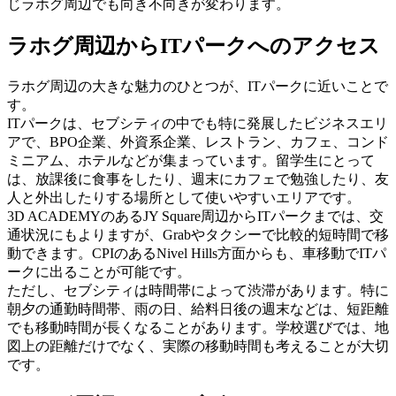
じラホグ周辺でも向き不向きが変わります。
ラホグ周辺からITパークへのアクセス
ラホグ周辺の大きな魅力のひとつが、ITパークに近いことで
す。
ITパークは、セブシティの中でも特に発展したビジネスエリ
アで、BPO企業、外資系企業、レストラン、カフェ、コンド
ミニアム、ホテルなどが集まっています。留学生にとって
は、放課後に食事をしたり、週末にカフェで勉強したり、友
人と外出したりする場所として使いやすいエリアです。
3D ACADEMYのあるJY Square周辺からITパークまでは、交
通状況にもよりますが、Grabやタクシーで比較的短時間で移
動できます。CPIのあるNivel Hills方面からも、車移動でITパ
ークに出ることが可能です。
ただし、セブシティは時間帯によって渋滞があります。特に
朝夕の通勤時間帯、雨の日、給料日後の週末などは、短距離
でも移動時間が長くなることがあります。学校選びでは、地
図上の距離だけでなく、実際の移動時間も考えることが大切
です。