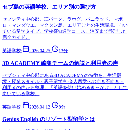
セブ島の英語学校、エリア別の選び方
セブシティ中心部、ITパーク、ラホグ、バニラッド、マボ
ロ・マンダウエ、マクタン島。エリアごとの生活環境、向い
ている留学タイプ、学校寮vs通学コース、治安まで整理した
完全ガイド。
英語学校
·
2026.04.25
·
13
分
3D ACADEMY 編集チームの解説と利用者の声
セブシティ中心部にある3D ACADEMYの特徴を、生活環
境・授業スタイル・親子留学/社会人留学への向き不向き・
利用者の声から整理。「英語を使い始めるきっかけ」として
向いている学校。
英語学校
·
2026.04.12
·
8
分
Genius English のリゾート型留学とは