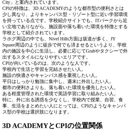
City」と案内されています。
CPIの特徴は、3D ACADEMYのような都市型の便利さとは
少し異なり、よりキャンパス型・リゾート型に近い学習環境
を持っている点です。学校紹介サイトでも、ITパークから近
い立地でありながら、施設面や落ち着いた環境を特徴とする
学校として紹介されています。
ラホグ周辺の中でも、Nivel Hills方面は坂道が多く、JY
Square周辺のように徒歩で何でも済ませるというより、学校
内の施設を中心に生活し、必要に応じてGrabやタクシーで外
出するスタイルになりやすいエリアです。
CPIが向いているのは、次のような人です。
学校内で生活と学習を完結させたい人。
施設の快適さやキャンパス感を重視したい人。
平日はしっかり勉強に集中し、週末に外出したい人。
都市の便利さよりも、落ち着いた環境を優先したい人。
ある程度管理された環境で英語学習に取り組みたい人。
特に、外に出る誘惑を少なくし、学校内で授業、自習、食
事、生活をまとめたい人にとっては、CPIのようなキャンパ
ス型の学校は選択肢になります。
3D ACADEMYとCPIの位置関係