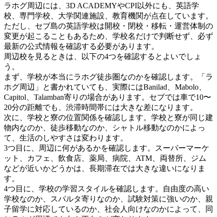
ラホグ周辺には、3D ACADEMYやCPI以外にも、英語学
校、専門学校、大学関連施設、教育機関が点在しています。
ただし、セブ島の英語学校は開校・閉校・移転・運営体制の
変更が起こることもあるため、学校名だけで判断せず、必ず
最新の公式情報を確認する必要があります。
周辺校を見るときは、以下の4つを確認するとよいでしょ
う。
まず、学校が本当にラホグ徒歩圏なのかを確認します。「ラ
ホグ周辺」と書かれていても、実際にはBanilad、Mabolo、
Capitol、Talamban寄りの場合があります。セブでは車で10〜
20分の距離でも、渋滞時間帯には大きな差になります。
次に、学校と寮の位置関係を確認します。学校と寮が同じ建
物内なのか、徒歩移動なのか、シャトル移動なのかによっ
て、生活のしやすさは変わります。
3つ目に、周辺に何があるかを確認します。スーパーマーケ
ット、カフェ、飲食店、薬局、病院、ATM、両替所、ジム
などが近いかどうかは、長期滞在では大きな違いになりま
す。
4つ目に、学校の学習スタイルを確認します。自由度の高い
学校なのか、スパルタ寄りなのか、試験対策に強いのか、親
子留学に対応しているのか、社会人向けなのかによって、同