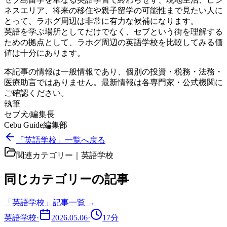
ネスエリア、将来の移住や親子留学の可能性まで見たい人に
とって、ラホグ周辺は非常に有力な候補になります。
英語を学ぶ場所としてだけでなく、セブという街を理解する
ための拠点として、ラホグ周辺の英語学校を比較してみる価
値は十分にあります。
本記事の情報は一般情報であり、個別の投資・税務・法務・
医療助言ではありません。最新情報は各専門家・公式機関に
ご確認ください。
執筆
セブ犬/編集長
Cebu Guide編集部
「英語学校」一覧へ戻る
関連カテゴリー｜
英語学校
同じカテゴリーの記事
「
英語学校
」記事一覧 →
英語学校
·
2026.05.06
·
17
分