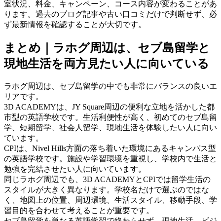
室状況、料金、キャンペーン、コース内容が変わることがあ
ります。過去のブログ記事や古い口コミだけで判断せず、必
ず最新情報を確認することが大切です。
まとめ｜ラホグ周辺は、セブ島留学と
現地生活を両方見たい人に向いている
ラホグ周辺は、セブ島留学の中でも非常にバランスの良いエ
リアです。
3D ACADEMYは、JY Square周辺の便利な立地を活かした都
市型の英語学校です。生活利便性が高く、初めてのセブ島留
学、短期留学、社会人留学、現地生活を体験したい人に向い
ています。
CPIは、Nivel Hills方面の落ち着いた環境にあるキャンパス型
の英語学校です。施設や学習環境を重視し、学校内で生活と
勉強を完結させたい人に向いています。
同じラホグ周辺でも、3D ACADEMYとCPIでは留学生活の
スタイルが大きく異なります。学校名だけで選ぶのではな
く、地図上の位置、周辺環境、生活スタイル、移動手段、学
習目的を合わせて考えることが重要です。
セブ島留学を単なる英語学習で終わらせず、現地生活、ビジ