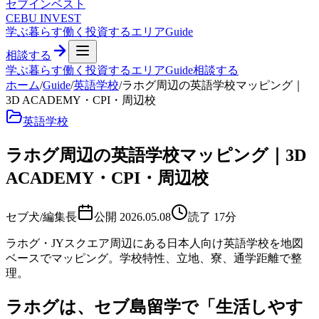
セブ
インベスト
CEBU INVEST
学ぶ
暮らす
働く
投資する
エリア
Guide
相談する
学ぶ
暮らす
働く
投資する
エリア
Guide
相談する
ホーム
/
Guide
/
英語学校
/
ラホグ周辺の英語学校マッピング｜
3D ACADEMY・CPI・周辺校
英語学校
ラホグ周辺の英語学校マッピング｜3D
ACADEMY・CPI・周辺校
セブ犬/編集長
公開
2026.05.08
読了
17
分
ラホグ・JYスクエア周辺にある日本人向け英語学校を地図
ベースでマッピング。学校特性、立地、寮、通学距離で整
理。
ラホグは、セブ島留学で「生活しやす