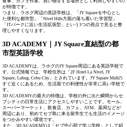
食事、カフェ作業、買い物をする場所として利用しやすいの
が特徴です。
つまり、ラホグ周辺の英語学校は、「JY Squareを中心とし
た便利な都市型」「Nivel Hills方面の落ち着いた学習型」
「ITパークに近い生活拡張型」という3つの視点で見ると整
理しやすくなります。
3D ACADEMY｜JY Square直結型の都
市型英語学校
3D ACADEMYは、ラホグのJY Square周辺にある英語学校で
す。公式情報では、学校住所は「2F Hotel La Nivel, JY
Square, Lahug, Cebu City」とされています。JY Square Mallの
すぐ近くにあるため、生活面での利便性が非常に高い学校で
す。
3D ACADEMYの最大の特徴は、学校の外に出た瞬間からセ
ブシティの日常生活にアクセスしやすいことです。モール、
スーパーマーケット、飲食店、カフェ、ATM、薬局などが
周辺にあり、初めてセブ島に来る留学生でも生活のイメージ
をつかみやすい環境です。
また、3D ACADEMYは「セブ中心部で学ぶ学校」として紹