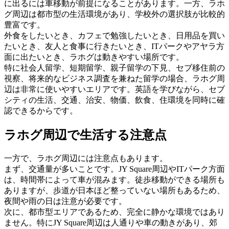
に出るには車移動が前提になることがあります。一方、ラホ
グ周辺は都市型の生活環境があり、学校外の選択肢が比較的
豊富です。
外食をしたいとき、カフェで勉強したいとき、日用品を買い
たいとき、友人と食事に行きたいとき、ITパークやアヤラ方
面に出たいとき、ラホグは動きやすい場所です。
特に社会人留学、短期留学、親子留学の下見、セブ移住前の
視察、将来的なビジネス調査を兼ねた留学の場合、ラホグ周
辺は非常に使いやすいエリアです。英語を学びながら、セブ
シティの生活、交通、治安、物価、飲食、住環境を同時に確
認できるからです。
ラホグ周辺で生活する注意点
一方で、ラホグ周辺には注意点もあります。
まず、交通量が多いことです。JY Square周辺やITパーク方面
は、時間帯によって車が混みます。徒歩移動ができる場所も
ありますが、歩道が日本ほど整っていない場所もあるため、
夜間や雨の日は注意が必要です。
次に、都市型エリアであるため、完全に静かな環境ではあり
ません。特にJY Square周辺は人通りや車の動きがあり、郊