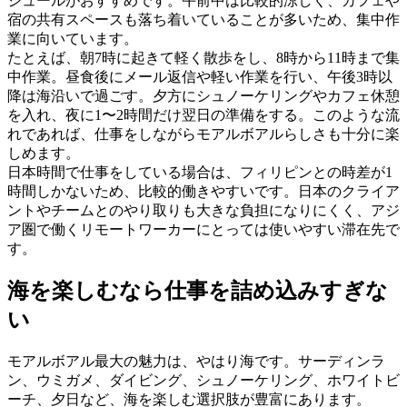
ジュールがおすすめです。午前中は比較的涼しく、カフェや
宿の共有スペースも落ち着いていることが多いため、集中作
業に向いています。
たとえば、朝7時に起きて軽く散歩をし、8時から11時まで集
中作業。昼食後にメール返信や軽い作業を行い、午後3時以
降は海沿いで過ごす。夕方にシュノーケリングやカフェ休憩
を入れ、夜に1〜2時間だけ翌日の準備をする。このような流
れであれば、仕事をしながらモアルボアルらしさも十分に楽
しめます。
日本時間で仕事をしている場合は、フィリピンとの時差が1
時間しかないため、比較的働きやすいです。日本のクライア
ントやチームとのやり取りも大きな負担になりにくく、アジ
ア圏で働くリモートワーカーにとっては使いやすい滞在先で
す。
海を楽しむなら仕事を詰め込みすぎな
い
モアルボアル最大の魅力は、やはり海です。サーディンラ
ン、ウミガメ、ダイビング、シュノーケリング、ホワイトビ
ーチ、夕日など、海を楽しむ選択肢が豊富にあります。