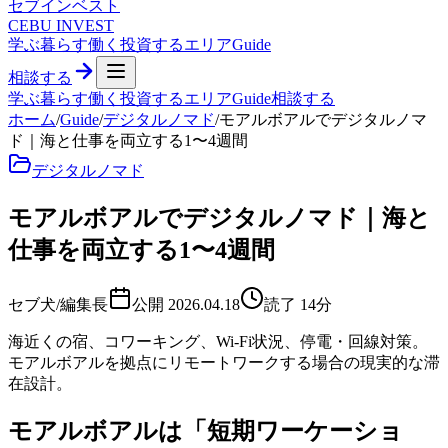
セブ
インベスト
CEBU INVEST
学ぶ
暮らす
働く
投資する
エリア
Guide
相談する
学ぶ
暮らす
働く
投資する
エリア
Guide
相談する
ホーム
/
Guide
/
デジタルノマド
/
モアルボアルでデジタルノマ
ド｜海と仕事を両立する1〜4週間
デジタルノマド
モアルボアルでデジタルノマド｜海と
仕事を両立する1〜4週間
セブ犬/編集長
公開
2026.04.18
読了
14
分
海近くの宿、コワーキング、Wi-Fi状況、停電・回線対策。
モアルボアルを拠点にリモートワークする場合の現実的な滞
在設計。
モアルボアルは「短期ワーケーショ