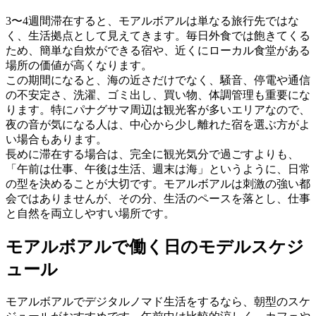
3〜4週間滞在すると、モアルボアルは単なる旅行先ではな
く、生活拠点として見えてきます。毎日外食では飽きてくる
ため、簡単な自炊ができる宿や、近くにローカル食堂がある
場所の価値が高くなります。
この期間になると、海の近さだけでなく、騒音、停電や通信
の不安定さ、洗濯、ゴミ出し、買い物、体調管理も重要にな
ります。特にパナグサマ周辺は観光客が多いエリアなので、
夜の音が気になる人は、中心から少し離れた宿を選ぶ方がよ
い場合もあります。
長めに滞在する場合は、完全に観光気分で過ごすよりも、
「午前は仕事、午後は生活、週末は海」というように、日常
の型を決めることが大切です。モアルボアルは刺激の強い都
会ではありませんが、その分、生活のペースを落とし、仕事
と自然を両立しやすい場所です。
モアルボアルで働く日のモデルスケジ
ュール
モアルボアルでデジタルノマド生活をするなら、朝型のスケ