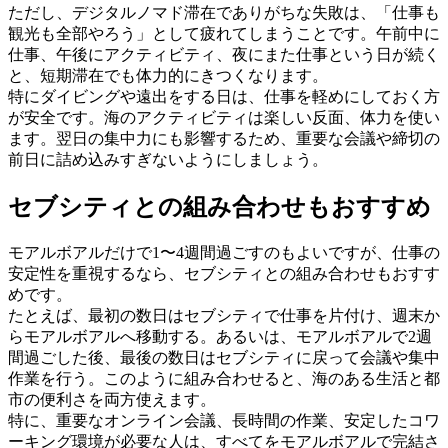
ただし、デジタルノマド滞在でありがちな失敗は、「仕事も
観光も全部やろう」として疲れてしまうことです。午前中に
仕事、午後にアクティビティ、夜にまた仕事という日が続く
と、短期滞在でも体力的にきつくなります。
特にダイビングや遠出をする日は、仕事を軽めにしておく方
が安全です。海のアクティビティは楽しい反面、体力を使い
ます。翌日の集中力にも影響するため、重要な会議や締切の
前日に詰め込みすぎないようにしましょう。
セブシティとの組み合わせもおすすめ
モアルボアルだけで1〜4週間過ごすのもよいですが、仕事の
安定性を重視するなら、セブシティとの組み合わせもおすす
めです。
たとえば、最初の数日はセブシティで仕事を片付け、週末か
らモアルボアルへ移動する。あるいは、モアルボアルで2週
間過ごした後、最後の数日はセブシティに戻って会議や集中
作業を行う。このように組み合わせると、海のある生活と都
市の便利さを両方使えます。
特に、重要なオンライン会議、長時間の作業、安定したコワ
ーキング環境が必要な人は、すべてをモアルボアルで完結さ