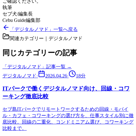
ご確認ください。
執筆
セブ犬/編集長
Cebu Guide編集部
「デジタルノマド」一覧へ戻る
関連カテゴリー｜
デジタルノマド
同じカテゴリーの記事
「
デジタルノマド
」記事一覧 →
デジタルノマド
·
2026.04.26
·
18
分
ITパークで働くデジタルノマド向け、回線・コワ
ーキング徹底比較
セブ島ITパークでリモートワークするための回線・モバイ
ル・カフェ・コワーキングの選び方を、仕事スタイル別に徹
底比較。回線の二重化、コンドミニアム選び、コワーキング
比較まで。