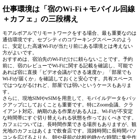
仕事環境は「宿のWi-Fi＋モバイル回線
＋カフェ」の三段構え
モアルボアルでリモートワークをする場合、最も重要なのは
通信環境です。セブシティのコワーキングスペースのよう
に、安定した高速Wi-Fiが当たり前にある環境とは考えない
方がよいです。
おすすめは、宿泊先のWi-Fiだけに頼らないことです。予約
前に、宿のレビューでWi-Fiに関する記載を確認し、可能で
あれば宿に直接「ビデオ会議ができる速度か」「部屋でも
Wi-Fiが届くか」を確認しておくと安心です。共有スペース
ではつながるけれど、部屋では弱いというケースもありま
す。
さらに、現地SIMやeSIMを用意して、モバイルデータをバッ
クアップにしておくことも重要です。特にZoom会議、クラ
イアント対応、納期のある作業がある人は、Wi-Fiが不安定
な時間帯にすぐ切り替えられる状態を作っておくべきです。
カフェについては、長時間作業できる場所もありますが、観
光地のカフェはあくまで飲食店です。混雑時間に長時間パソ
コンを広げるよりも、朝や昼前の比較的静かな時間に集中作