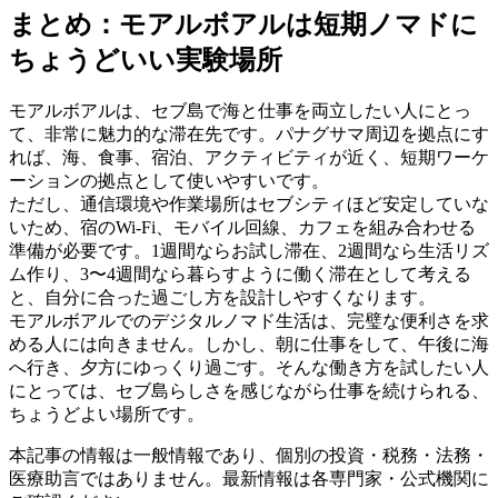
まとめ：モアルボアルは短期ノマドに
ちょうどいい実験場所
モアルボアルは、セブ島で海と仕事を両立したい人にとっ
て、非常に魅力的な滞在先です。パナグサマ周辺を拠点にす
れば、海、食事、宿泊、アクティビティが近く、短期ワーケ
ーションの拠点として使いやすいです。
ただし、通信環境や作業場所はセブシティほど安定していな
いため、宿のWi-Fi、モバイル回線、カフェを組み合わせる
準備が必要です。1週間ならお試し滞在、2週間なら生活リズ
ム作り、3〜4週間なら暮らすように働く滞在として考える
と、自分に合った過ごし方を設計しやすくなります。
モアルボアルでのデジタルノマド生活は、完璧な便利さを求
める人には向きません。しかし、朝に仕事をして、午後に海
へ行き、夕方にゆっくり過ごす。そんな働き方を試したい人
にとっては、セブ島らしさを感じながら仕事を続けられる、
ちょうどよい場所です。
本記事の情報は一般情報であり、個別の投資・税務・法務・
医療助言ではありません。最新情報は各専門家・公式機関に