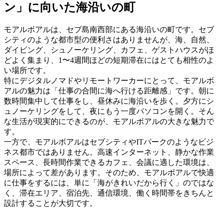
ン」に向いた海沿いの町
モアルボアルは、セブ島南西部にある海沿いの町です。セブ
シティのような都市型の便利さはありませんが、海、自然、
ダイビング、シュノーケリング、カフェ、ゲストハウスがほ
どよく集まり、1〜4週間ほどの短期滞在にはとても相性のよ
い場所です。
特にデジタルノマドやリモートワーカーにとって、モアルボ
アルの魅力は「仕事の合間に海へ行ける距離感」です。朝に
数時間集中して仕事をし、昼休みに海沿いを歩く。夕方にシ
ュノーケリングをして、夜にもう一度パソコンを開く。そん
な生活が現実的にできるのが、モアルボアルの大きな魅力で
す。
一方で、モアルボアルはセブシティやITパークのようなビジ
ネス都市ではありません。高速インターネット、静かな作業
スペース、長時間作業できるカフェ、会議に適した環境は、
場所によって差があります。そのため、モアルボアルで快適
に仕事をするには、単に「海がきれいだから行く」のではな
く、滞在エリア、宿泊先、通信環境、働く時間帯をきちんと
設計することが大切です。