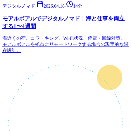
デジタルノマド
·
2026.04.18
·
14
分
モアルボアルでデジタルノマド｜海と仕事を両立
する1〜4週間
海近くの宿、コワーキング、Wi-Fi状況、停電・回線対策。
モアルボアルを拠点にリモートワークする場合の現実的な滞
在設計。