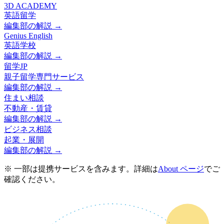
3D ACADEMY
英語留学
編集部の解説 →
Genius English
英語学校
編集部の解説 →
留学JP
親子留学専門サービス
編集部の解説 →
住まい相談
不動産・賃貸
編集部の解説 →
ビジネス相談
起業・展開
編集部の解説 →
※ 一部は提携サービスを含みます。詳細は
About ページ
でご
確認ください。