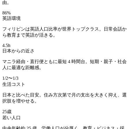
由。
86
%
英語環境
フィリピンは英語人口比率が世界トップクラス。日常会話か
ら教育まで英語が活きる。
4.5
h
日本からの近さ
マニラ経由・直行便ともに最短 4 時間台。短期・親子・社会
人に最適な距離感。
1/2
〜1/3
生活コスト
日本と比べた目安。住み方次第で月の支出を大きく抑え、選
択肢を増やせる。
25
歳
若い人口
中央年齢約 25 歳。労働人口が分厚く、教育・ビジネス・採