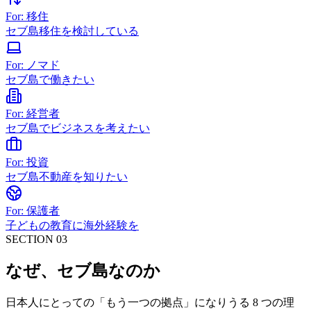
For: 移住
セブ島移住を検討している
For: ノマド
セブ島で働きたい
For: 経営者
セブ島でビジネスを考えたい
For: 投資
セブ島不動産を知りたい
For: 保護者
子どもの教育に海外経験を
SECTION 03
なぜ、セブ島なのか
日本人にとっての「もう一つの拠点」になりうる 8 つの理