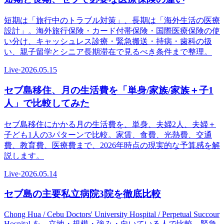
短期は「旅行中のトラブル対策」、長期は「海外生活の医療
設計」。海外旅行保険・カード付帯保険・国際医療保険の使
い分け、キャッシュレス診療・緊急搬送・持病・歯科の扱
い、親子留学とシニア長期滞在で見るべき条件まで整理。
Live
·
2026.05.15
セブ島移住、月の生活費を「単身/家族/家族＋子1
人」で比較してみた
セブ島移住にかかる月の生活費を、単身、夫婦2人、夫婦＋
子ども1人の3パターンで比較。家賃、食費、光熱費、交通
費、教育費、医療費まで、2026年時点の現実的な予算感を解
説します。
Live
·
2026.05.14
セブ島の主要私立病院3院を徹底比較
Chong Hua / Cebu Doctors' University Hospital / Perpetual Succour
Hospital を、立地・規模・強み・向いている人で比較。緊急