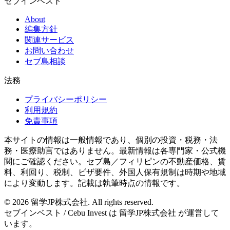
セブインベスト
About
編集方針
関連サービス
お問い合わせ
セブ島相談
法務
プライバシーポリシー
利用規約
免責事項
本サイトの情報は一般情報であり、個別の投資・税務・法
務・医療助言ではありません。最新情報は各専門家・公式機
関にご確認ください。セブ島／フィリピンの不動産価格、賃
料、利回り、税制、ビザ要件、外国人保有規制は時期や地域
により変動します。記載は執筆時点の情報です。
©
2026
留学JP株式会社
. All rights reserved.
セブインベスト / Cebu Invest は
留学JP株式会社
が運営して
います。