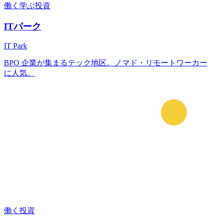
働く
学ぶ
投資
ITパーク
IT Park
BPO 企業が集まるテック地区。ノマド・リモートワーカー
に人気。
働く
投資