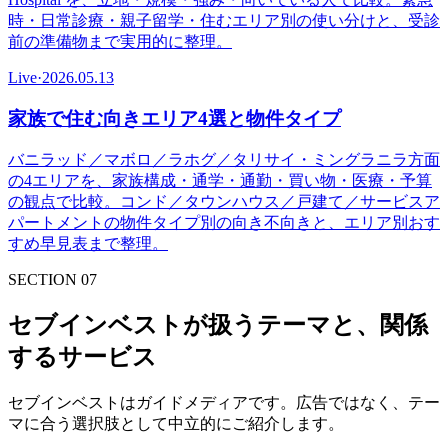
時・日常診療・親子留学・住むエリア別の使い分けと、受診
前の準備物まで実用的に整理。
Live
·
2026.05.13
家族で住む向きエリア4選と物件タイプ
バニラッド／マボロ／ラホグ／タリサイ・ミングラニラ方面
の4エリアを、家族構成・通学・通勤・買い物・医療・予算
の観点で比較。コンド／タウンハウス／戸建て／サービスア
パートメントの物件タイプ別の向き不向きと、エリア別おす
すめ早見表まで整理。
SECTION 07
セブインベストが扱うテーマと、関係
するサービス
セブインベストはガイドメディアです。広告ではなく、テー
マに合う選択肢として中立的にご紹介します。