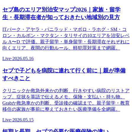
セブ島のエリア別治安マップ2026｜家族・留学
生・長期滞在者が知っておきたい地域別の見方
ITパーク・アヤラ・バニラッド・マボロ・ラホグ・SM・コ
ロン・カルボン・マクタン・タリサイの10エリアを治安レベ
ル A〜D で評価。親子留学・単身留学・長期滞在それぞれに
向くエリア、夜間の行動ルール、軽犯罪対策まで網羅。
Live
·
2026.05.16
セブで子どもを病院に連れて行く前に｜親が準備
すべきこと
クリニックか救急外来かの判断、行きやすい病院のリストア
ップ、症状を英語で伝えるメモ、保険・支払い・持ち物、
Grabか救急車かの判断、受診後の確認まで。親子留学・教育
移住の家族が事前に整えておきたい医療準備を全網羅。
Live
·
2026.05.15
短期と長期、セブで必要な医療保険の違い