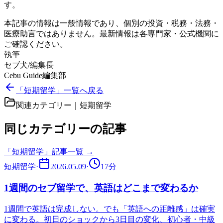
す。
本記事の情報は一般情報であり、個別の投資・税務・法務・
医療助言ではありません。最新情報は各専門家・公式機関に
ご確認ください。
執筆
セブ犬/編集長
Cebu Guide編集部
「短期留学」一覧へ戻る
関連カテゴリー｜
短期留学
同じカテゴリーの記事
「
短期留学
」記事一覧 →
短期留学
·
2026.05.09
·
17
分
1週間のセブ留学で、英語はどこまで変わるか
1週間で英語は完成しない。でも「英語への距離感」は確実
に変わる。初日のショックから3日目の変化、初心者・中級