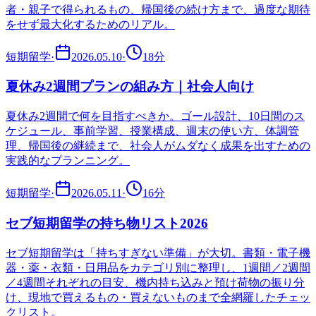
者・親子で得られるもの、帰国後の続け方まで、過度な期待
をせず最大化するためのリアル。
短期留学
·
2026.05.10
·
18
分
夏休み2週間プランの組み方｜社会人向け
夏休み2週間で何を目指すべきか。ゴール設計、10日間のス
ケジュール、事前学習、授業構成、週末の使い方、体調管
理、帰国後の継続まで、社会人がムダなく成果を出すための
実践的なプランニング。
短期留学
·
2026.05.11
·
16
分
セブ短期留学の持ち物リスト2026
セブ短期留学は「持ちすぎない準備」が大切。書類・電子機
器・薬・衣類・日用品をカテゴリ別に整理し、1週間／2週間
／4週間それぞれの目安、機内持ち込みと預け荷物の振り分
け、現地で買えるもの・買えないものまで全網羅したチェッ
クリスト。