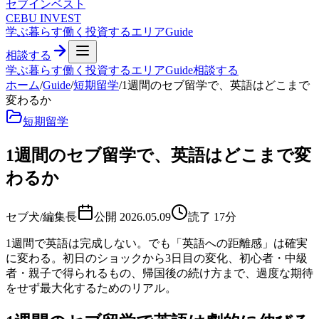
セブ
インベスト
CEBU INVEST
学ぶ
暮らす
働く
投資する
エリア
Guide
相談する
学ぶ
暮らす
働く
投資する
エリア
Guide
相談する
ホーム
/
Guide
/
短期留学
/
1週間のセブ留学で、英語はどこまで
変わるか
短期留学
1週間のセブ留学で、英語はどこまで変
わるか
セブ犬/編集長
公開
2026.05.09
読了
17
分
1週間で英語は完成しない。でも「英語への距離感」は確実
に変わる。初日のショックから3日目の変化、初心者・中級
者・親子で得られるもの、帰国後の続け方まで、過度な期待
をせず最大化するためのリアル。