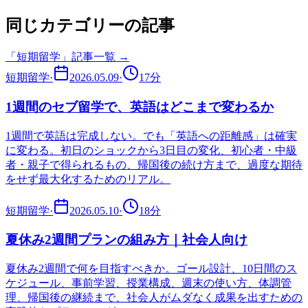
同じカテゴリーの記事
「
短期留学
」記事一覧 →
短期留学
·
2026.05.09
·
17
分
1週間のセブ留学で、英語はどこまで変わるか
1週間で英語は完成しない。でも「英語への距離感」は確実
に変わる。初日のショックから3日目の変化、初心者・中級
者・親子で得られるもの、帰国後の続け方まで、過度な期待
をせず最大化するためのリアル。
短期留学
·
2026.05.10
·
18
分
夏休み2週間プランの組み方｜社会人向け
夏休み2週間で何を目指すべきか。ゴール設計、10日間のス
ケジュール、事前学習、授業構成、週末の使い方、体調管
理、帰国後の継続まで、社会人がムダなく成果を出すための