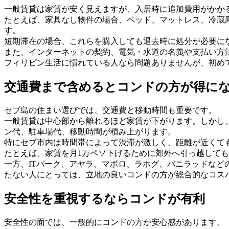
一般賃貸は家賃が安く見えますが、入居時に追加費用がかか
たとえば、家具なし物件の場合、ベッド、マットレス、冷蔵庫
す。
短期滞在の場合、これらを購入しても退去時に処分が必要に
また、インターネットの契約、電気・水道の名義や支払い方
フィリピン生活に慣れている人なら問題ありませんが、初め
交通費まで含めるとコンドの方が得に
セブ島の住まい選びでは、交通費と移動時間も重要です。
一般賃貸は中心部から離れるほど家賃が下がります。しかし、
ン代、駐車場代、移動時間が積み上がります。
特にセブ市内は時間帯によって渋滞が激しく、距離が近くても
たとえば、家賃を月1万ペソ下げるために郊外へ引っ越して
一方、ITパーク、アヤラ、マボロ、ラホグ、バニラッドな
たない人にとっては、立地の良いコンドの方が総合的なコス
安全性を重視するならコンドが有利
安全性の面では、一般的にコンドの方が安心感があります。