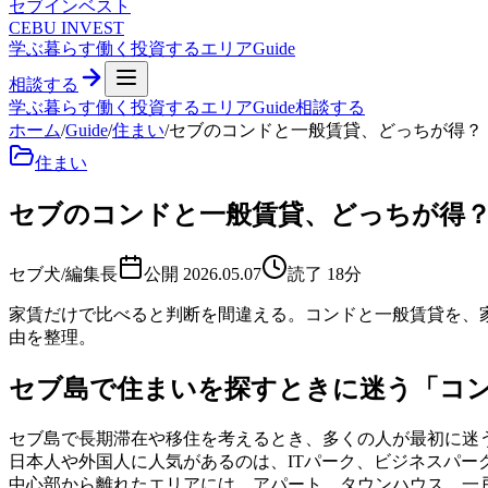
セブ
インベスト
CEBU INVEST
学ぶ
暮らす
働く
投資する
エリア
Guide
相談する
学ぶ
暮らす
働く
投資する
エリア
Guide
相談する
ホーム
/
Guide
/
住まい
/
セブのコンドと一般賃貸、どっちが得？
住まい
セブのコンドと一般賃貸、どっちが得
セブ犬/編集長
公開
2026.05.07
読了
18
分
家賃だけで比べると判断を間違える。コンドと一般賃貸を、
由を整理。
セブ島で住まいを探すときに迷う「コ
セブ島で長期滞在や移住を考えるとき、多くの人が最初に迷
日本人や外国人に人気があるのは、ITパーク、ビジネスパ
中心部から離れたエリアには、アパート、タウンハウス、一