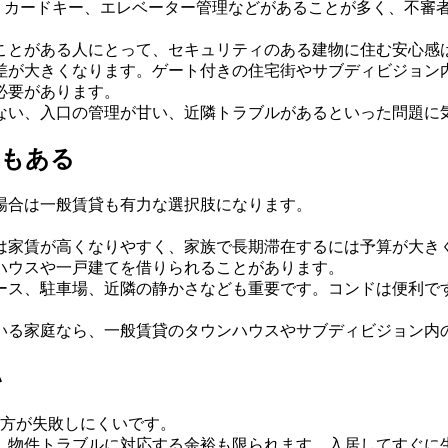
ト、カードキー、エレベーター管理などがあることが多く、不審
ことがある人にとって、セキュリティのある建物に住む安心感
差が大きくなります。ゲート付きの住宅街やサブディビジョン
必要があります。
ない、入口の管理が甘い、近隣トラブルがあるといった問題に
スもある
場合は一般賃貸も有力な選択肢になります。
では家賃が高くなりやすく、家族で長期滞在するには予算が大き
ハウスや一戸建てを借りられることがあります。
ース、駐車場、近隣の静かさなども重要です。コンドは便利で
いる家庭なら、一般賃貸のタウンハウスやサブディビジョン内
い
の方が失敗しにくいです。
、物件トラブルに対応する余裕も限られます。入居してすぐに