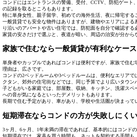
コンドにはエントランスの警備、受付、CCTV、防犯ゲー
の記録を取るところもあります。
特に単身女性、親子留学、初めての海外生活、夜に帰宅する
一般賃貸でも安全な物件はありますが、建物やエリアによる
り沿いのアパートや古い住宅では、防犯面を自分で確認する
家賃の安さだけで選ぶと、夜道が暗い、周辺の治安が分から
家族で住むなら一般賃貸が有利なケー
単身者やカップルであればコンドは便利ですが、家族で住む
理由は、広さです。
コンドの2ベッドルームや3ベッドルームは、便利なエリア
クタン、郊外の住宅街などでは、同じ予算でより広いタウン
子どもがいる家庭では、部屋数、収納、キッチン、洗濯スペ
への音が気になるといったデメリットもあります。
長期で住む予定があり、車があり、学校や生活圏が決まって
短期滞在ならコンドの方が失敗しにく
3ヶ月、6ヶ月、1年未満の滞在であれば、基本的にはコンド
短期滞在では、家具を買う時間も、ネットを契約する手間も