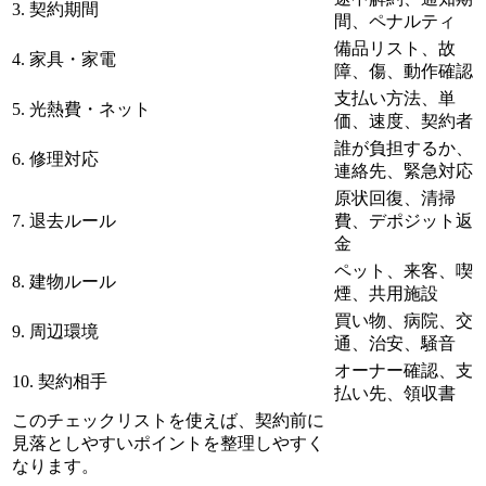
3. 契約期間
間、ペナルティ
備品リスト、故
4. 家具・家電
障、傷、動作確認
支払い方法、単
5. 光熱費・ネット
価、速度、契約者
誰が負担するか、
6. 修理対応
連絡先、緊急対応
原状回復、清掃
7. 退去ルール
費、デポジット返
金
ペット、来客、喫
8. 建物ルール
煙、共用施設
買い物、病院、交
9. 周辺環境
通、治安、騒音
オーナー確認、支
10. 契約相手
払い先、領収書
このチェックリストを使えば、契約前に
見落としやすいポイントを整理しやすく
なります。