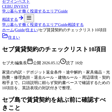
セブ
インベスト
CEBU INVEST
学ぶ
暮らす
働く
投資する
エリア
Guide
相談する
学ぶ
暮らす
働く
投資する
エリア
Guide
相談する
ホーム
/
Guide
/
住まい
/
セブ賃貸契約のチェックリスト10項目
住まい
セブ賃貸契約のチェックリスト10項目
セブ犬/編集長
公開
2026.05.12
読了
16
分
家賃の内訳・デポジット返金条件・途中解約・家具備品・光
熱費・修理負担・退去ルール・建物ルール・周辺環境・契約
相手まで。口頭説明に頼らず契約書ベースで確認するための
10項目を、英語表現の対訳付きで整理。
セブ島で賃貸契約を結ぶ前に確認すべ
きこと