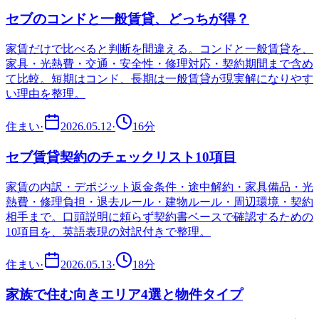
セブのコンドと一般賃貸、どっちが得？
家賃だけで比べると判断を間違える。コンドと一般賃貸を、
家具・光熱費・交通・安全性・修理対応・契約期間まで含め
て比較。短期はコンド、長期は一般賃貸が現実解になりやす
い理由を整理。
住まい
·
2026.05.12
·
16
分
セブ賃貸契約のチェックリスト10項目
家賃の内訳・デポジット返金条件・途中解約・家具備品・光
熱費・修理負担・退去ルール・建物ルール・周辺環境・契約
相手まで。口頭説明に頼らず契約書ベースで確認するための
10項目を、英語表現の対訳付きで整理。
住まい
·
2026.05.13
·
18
分
家族で住む向きエリア4選と物件タイプ