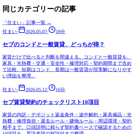
同じカテゴリーの記事
「
住まい
」記事一覧 →
住まい
·
2026.05.07
·
18
分
セブのコンドと一般賃貸、どっちが得？
家賃だけで比べると判断を間違える。コンドと一般賃貸を、
家具・光熱費・交通・安全性・修理対応・契約期間まで含め
て比較。短期はコンド、長期は一般賃貸が現実解になりやす
い理由を整理。
住まい
·
2026.05.12
·
16
分
セブ賃貸契約のチェックリスト10項目
家賃の内訳・デポジット返金条件・途中解約・家具備品・光
熱費・修理負担・退去ルール・建物ルール・周辺環境・契約
相手まで。口頭説明に頼らず契約書ベースで確認するための
10項目を、英語表現の対訳付きで整理。