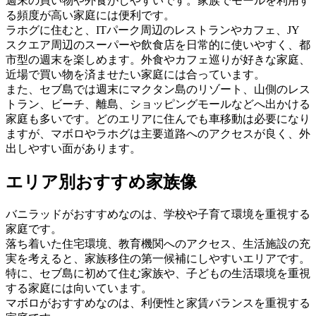
週末の買い物や外食がしやすいです。家族でモールを利用す
る頻度が高い家庭には便利です。
ラホグに住むと、ITパーク周辺のレストランやカフェ、JY
スクエア周辺のスーパーや飲食店を日常的に使いやすく、都
市型の週末を楽しめます。外食やカフェ巡りが好きな家庭、
近場で買い物を済ませたい家庭には合っています。
また、セブ島では週末にマクタン島のリゾート、山側のレス
トラン、ビーチ、離島、ショッピングモールなどへ出かける
家庭も多いです。どのエリアに住んでも車移動は必要になり
ますが、マボロやラホグは主要道路へのアクセスが良く、外
出しやすい面があります。
エリア別おすすめ家族像
バニラッドがおすすめなのは、学校や子育て環境を重視する
家庭です。
落ち着いた住宅環境、教育機関へのアクセス、生活施設の充
実を考えると、家族移住の第一候補にしやすいエリアです。
特に、セブ島に初めて住む家族や、子どもの生活環境を重視
する家庭には向いています。
マボロがおすすめなのは、利便性と家賃バランスを重視する