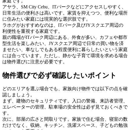
家庭です。
アヤラ、SM City Cebu、ITパークなどにアクセスしやすく、
日常生活の便利さは高いです。家賃を抑えつつ、便利な場所
に住みたい家庭には現実的な選択肢です。
ラホグがおすすめなのは、ITパーク及びJYスクエア周辺の
利便性を重視する家庭です。
親の職場がITパーク周辺にある、外食が多い、カフェや都市
型生活を楽しみたい、JYスクエア周辺で日常の買い物を済
ませたい、車なしでもある程度便利に暮らしたいという家庭
には合っています。ただし、静かな子育て環境を求める場合
は物件選びに注意が必要です。
物件選びで必ず確認したいポイント
どのエリアを選ぶ場合でも、家族向け物件では以下の点を確
認しましょう。
まず、建物のセキュリティです。入口の警備、来訪者管理、
エレベーターの管理、駐車場の安全性は必ず見ておくべきで
す。
次に、部屋の広さと間取りです。家族で住む場合、寝室の数
だけでなく、収納、キッチン、洗濯スペース、子どもの勉強