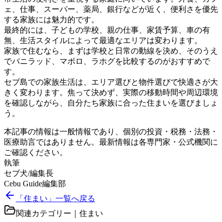
ェ、仕事、スーパー、薬局、銀行などが近く、便利さを優先
する家族には魅力的です。
最終的には、子どもの学校、親の仕事、家賃予算、車の有
無、生活スタイルによって最適なエリアは変わります。
家族で住むなら、まずは学校と日常の動線を決め、そのうえ
でバニラッド、マボロ、ラホグを比較するのがおすすめで
す。
セブ島での家族生活は、エリア選びと物件選びで快適さが大
きく変わります。焦って決めず、実際の移動時間や周辺環境
を確認しながら、自分たち家族に合った住まいを選びましょ
う。
本記事の情報は一般情報であり、個別の投資・税務・法務・
医療助言ではありません。最新情報は各専門家・公式機関に
ご確認ください。
執筆
セブ犬/編集長
Cebu Guide編集部
「住まい」一覧へ戻る
関連カテゴリー｜
住まい