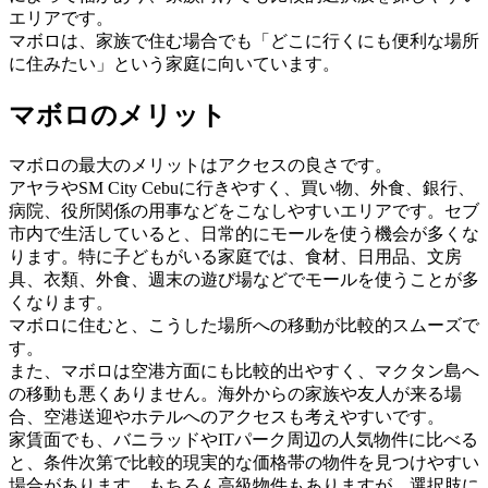
エリアです。
マボロは、家族で住む場合でも「どこに行くにも便利な場所
に住みたい」という家庭に向いています。
マボロのメリット
マボロの最大のメリットはアクセスの良さです。
アヤラやSM City Cebuに行きやすく、買い物、外食、銀行、
病院、役所関係の用事などをこなしやすいエリアです。セブ
市内で生活していると、日常的にモールを使う機会が多くな
ります。特に子どもがいる家庭では、食材、日用品、文房
具、衣類、外食、週末の遊び場などでモールを使うことが多
くなります。
マボロに住むと、こうした場所への移動が比較的スムーズで
す。
また、マボロは空港方面にも比較的出やすく、マクタン島へ
の移動も悪くありません。海外からの家族や友人が来る場
合、空港送迎やホテルへのアクセスも考えやすいです。
家賃面でも、バニラッドやITパーク周辺の人気物件に比べる
と、条件次第で比較的現実的な価格帯の物件を見つけやすい
場合があります。もちろん高級物件もありますが、選択肢に