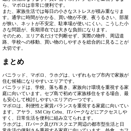
ら、マボロは非常に便利です。
また、家族生活では毎日の小さなストレスが積み重なりま
す。通学に時間がかかる、買い物が不便、夜うるさい、部屋
が狭い、ネットが不安定、駐車場が使いにくい。こうした小
さな問題が、長期滞在では大きな負担になります。
そのため、エリア名だけで判断せず、実際の物件、周辺道
路、学校への移動、買い物のしやすさを総合的に見ることが
大切です。
まとめ
バニラッド、マボロ、ラホグは、いずれもセブ市内で家族が
住む候補になりやすいエリアです。
バニラッドは、学校、落ち着き、家族向け環境を重視する家
庭に向いています。セブ島で初めて家族移住をする場合、最
も安心して検討しやすいエリアの一つです。
マボロは、利便性と家賃バランスを重視する家庭に向いてい
ます。アヤラ、SM City Cebu、ITパークなどにアクセスしや
すく、日常生活を便利に組み立てられます。
ラホグは、ITパーク及びJYスクエア周辺の都市型生活と日
常生活の便利さを重視する家庭に向いています。外食、カフ