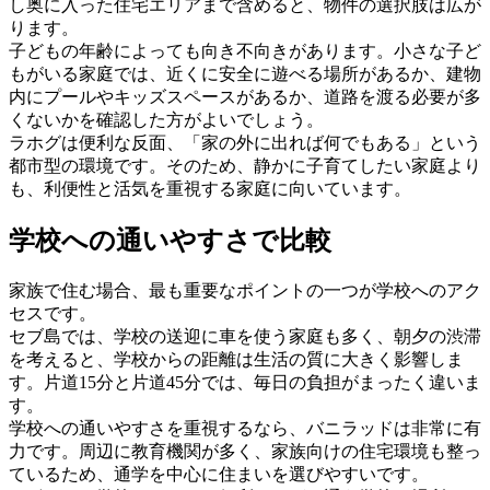
し奥に入った住宅エリアまで含めると、物件の選択肢は広が
ります。
子どもの年齢によっても向き不向きがあります。小さな子ど
もがいる家庭では、近くに安全に遊べる場所があるか、建物
内にプールやキッズスペースがあるか、道路を渡る必要が多
くないかを確認した方がよいでしょう。
ラホグは便利な反面、「家の外に出れば何でもある」という
都市型の環境です。そのため、静かに子育てしたい家庭より
も、利便性と活気を重視する家庭に向いています。
学校への通いやすさで比較
家族で住む場合、最も重要なポイントの一つが学校へのアク
セスです。
セブ島では、学校の送迎に車を使う家庭も多く、朝夕の渋滞
を考えると、学校からの距離は生活の質に大きく影響しま
す。片道15分と片道45分では、毎日の負担がまったく違いま
す。
学校への通いやすさを重視するなら、バニラッドは非常に有
力です。周辺に教育機関が多く、家族向けの住宅環境も整っ
ているため、通学を中心に住まいを選びやすいです。