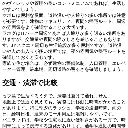
のヴィレッジや管理の良いコンドミニアムであれば、生活し
やすいでしょう。
マボロは便利な反面、道路沿いや人通りの多い場所では注意
が必要です。建物のセキュリティ、夜間の帰宅ルート、周辺
の雰囲気をよく確認することが大切です。
ラホグはITパーク周辺であれば人通りが多く明るい場所もあ
りますが、交通量や夜間の騒がしさを感じることもありま
す。JYスクエア周辺も生活施設が多く便利ですが、道路沿
いや人の出入りが多い場所では、夜の雰囲気や帰宅ルートを
確認しておくと安心です。
家族で住む場合は、必ず建物の警備体制、入口管理、エレベ
ーター管理、駐車場、周辺道路の明るさを確認しましょう。
交通・渋滞で比較
セブ島で生活するうえで、渋滞は避けて通れません。
地図上では近く見えても、実際には移動に時間がかかること
があります。特に朝夕のラッシュ、学校の送迎時間、雨の
日、給料日後、週末のモール周辺は混雑しやすいです。
バニラッドは、学校や住宅地に近い便利さがある一方で、時
間帯によって渋滞する道路があります。通学や通勤の時間帯