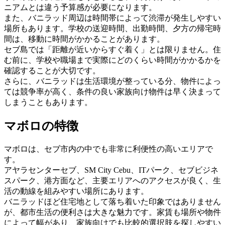
ニアムとは違う予算感が必要になります。
また、バニラッド周辺は時間帯によって渋滞が発生しやすい
場所もあります。学校の送迎時間、出勤時間、夕方の帰宅時
間は、移動に時間がかかることがあります。
セブ島では「距離が近いからすぐ着く」とは限りません。住
む前に、学校や職場まで実際にどのくらい時間がかかるかを
確認することが大切です。
さらに、バニラッドは生活環境が整っている分、物件によっ
ては競争率が高く、条件の良い家族向け物件は早く決まって
しまうこともあります。
マボロの特徴
マボロは、セブ市内の中でも非常に利便性の高いエリアで
す。
アヤラセンターセブ、SM City Cebu、ITパーク、セブビジネ
スパーク、港方面など、主要エリアへのアクセスが良く、生
活の動線を組みやすい場所にあります。
バニラッドほど住宅地として落ち着いた印象ではありません
が、都市生活の便利さは大きな魅力です。家賃も場所や物件
によって幅があり、家族向けでも比較的選択肢を探しやすい