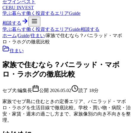
セブ
インベスト
CEBU INVEST
学ぶ
暮らす
働く
投資する
エリア
Guide
相談する
学ぶ
暮らす
働く
投資する
エリア
Guide
相談する
ホーム
/
Guide
/
住まい
/
家族で住むなら？バニラッド・マボ
ロ・ラホグの徹底比較
住まい
家族で住むなら？バニラッド・マボ
ロ・ラホグの徹底比較
セブ犬/編集長
公開
2026.05.02
読了
18
分
家族でセブ島に住むときの定番エリア、バニラッド・マボ
ロ・ラホグを生活目線で徹底比較。学校・買い物・病院・治
安・家賃・週末の過ごし方まで、家族像別の向き不向きを整
理。