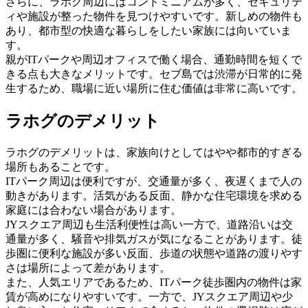
さらに、ラホグ周辺にはコンドミニアムが多く、セキュリテ
ィや施設が整った物件を見つけやすいです。新しめの物件も
あり、都市型の快適な暮らしをしたい家族には向いていま
す。
親がITパークや周辺オフィスで働く場合、通勤時間を短くで
きる点も大きなメリットです。セブ島では渋滞が日常的に発
生するため、職場に近い場所に住む価値は非常に高いです。
ラホグのデメリット
ラホグのデメリットは、家族向けとしてはやや都市的すぎる
場所もあることです。
ITパーク周辺は便利ですが、交通量が多く、夜遅くまで人の
動きがあります。活気がある反面、静かな住宅環境を求める
家庭には合わない場合があります。
JYスクエア周辺も生活利便性は高い一方で、道路沿いは交
通量が多く、騒音や排気ガスが気になることがあります。徒
歩圏に便利な施設が多い反面、歩道の状態や道路の渡りやす
さは場所によって差があります。
また、人気エリアであるため、ITパーク徒歩圏内の物件は家
賃が高めになりやすいです。一方で、JYスクエア周辺や少