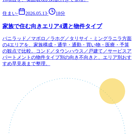
住まい
·
2026.05.13
·
18
分
家族で住む向きエリア4選と物件タイプ
バニラッド／マボロ／ラホグ／タリサイ・ミングラニラ方面
の4エリアを、家族構成・通学・通勤・買い物・医療・予算
の観点で比較。コンド／タウンハウス／戸建て／サービスア
パートメントの物件タイプ別の向き不向きと、エリア別おす
すめ早見表まで整理。