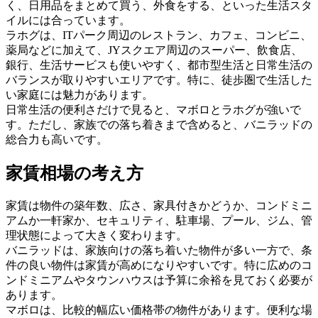
く、日用品をまとめて買う、外食をする、といった生活スタ
イルには合っています。
ラホグは、ITパーク周辺のレストラン、カフェ、コンビニ、
薬局などに加えて、JYスクエア周辺のスーパー、飲食店、
銀行、生活サービスも使いやすく、都市型生活と日常生活の
バランスが取りやすいエリアです。特に、徒歩圏で生活した
い家庭には魅力があります。
日常生活の便利さだけで見ると、マボロとラホグが強いで
す。ただし、家族での落ち着きまで含めると、バニラッドの
総合力も高いです。
家賃相場の考え方
家賃は物件の築年数、広さ、家具付きかどうか、コンドミニ
アムか一軒家か、セキュリティ、駐車場、プール、ジム、管
理状態によって大きく変わります。
バニラッドは、家族向けの落ち着いた物件が多い一方で、条
件の良い物件は家賃が高めになりやすいです。特に広めのコ
ンドミニアムやタウンハウスは予算に余裕を見ておく必要が
あります。
マボロは、比較的幅広い価格帯の物件があります。便利な場