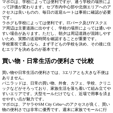
マボロは、学校によっては便利ですが、通う学校の場所によ
って評価が変わります。セブ市内中心部や北側エリアへのア
クセスは良いものの、毎日の送迎ルートは事前に確認が必要
です。
ラホグも学校によっては便利です。ITパーク及びJYスクエ
ア周辺は主要道路に出やすく、学校の場所によっては通いや
すい場合があります。ただし、朝夕は周辺道路が混雑しやす
いため、実際の送迎時間を確認することが重要です。
学校重視で選ぶなら、まず子どもの学校を決め、その後に住
むエリアを決めるのが基本です。
買い物・日常生活の便利さで比較
買い物や日常生活の便利さでは、3エリアとも大きな不便は
ありません。
バニラッドは、日常の買い物、外食、カフェ、学校、クリニ
ックなどがそろっており、家族生活を落ち着いて組み立てや
すいエリアです。大型モールだけでなく、近場で用事を済ま
せやすい点が魅力です。
マボロは、アヤラやSM City Cebuへのアクセスが良く、買い
物の便利さでは非常に優秀です。週末に家族でモールに行