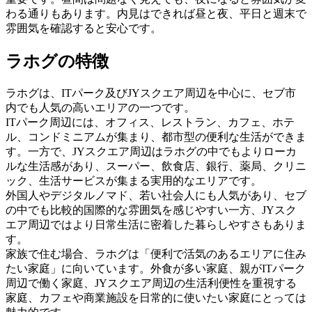
わる通りもあります。内見はできれば昼と夜、平日と週末で
雰囲気を確認すると安心です。
ラホグの特徴
ラホグは、ITパーク及びJYスクエア周辺を中心に、セブ市
内でも人気の高いエリアの一つです。
ITパーク周辺には、オフィス、レストラン、カフェ、ホテ
ル、コンドミニアムが集まり、都市型の便利な生活ができま
す。一方で、JYスクエア周辺はラホグの中でもよりローカ
ルな生活感があり、スーパー、飲食店、銀行、薬局、クリニ
ック、生活サービスが集まる実用的なエリアです。
外国人やデジタルノマド、若い社会人にも人気があり、セブ
の中でも比較的国際的な雰囲気を感じやすい一方、JYスク
エア周辺ではより日常生活に密着した暮らしやすさもありま
す。
家族で住む場合、ラホグは「便利で活気のあるエリアに住み
たい家庭」に向いています。外食が多い家庭、親がITパーク
周辺で働く家庭、JYスクエア周辺の生活利便性を重視する
家庭、カフェや商業施設を日常的に使いたい家庭にとっては