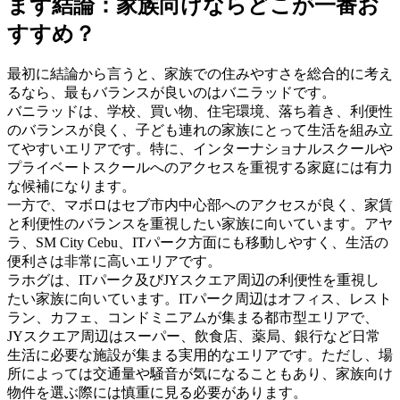
まず結論：家族向けならどこが一番お
すすめ？
最初に結論から言うと、家族での住みやすさを総合的に考え
るなら、最もバランスが良いのはバニラッドです。
バニラッドは、学校、買い物、住宅環境、落ち着き、利便性
のバランスが良く、子ども連れの家族にとって生活を組み立
てやすいエリアです。特に、インターナショナルスクールや
プライベートスクールへのアクセスを重視する家庭には有力
な候補になります。
一方で、マボロはセブ市内中心部へのアクセスが良く、家賃
と利便性のバランスを重視したい家族に向いています。アヤ
ラ、SM City Cebu、ITパーク方面にも移動しやすく、生活の
便利さは非常に高いエリアです。
ラホグは、ITパーク及びJYスクエア周辺の利便性を重視し
たい家族に向いています。ITパーク周辺はオフィス、レスト
ラン、カフェ、コンドミニアムが集まる都市型エリアで、
JYスクエア周辺はスーパー、飲食店、薬局、銀行など日常
生活に必要な施設が集まる実用的なエリアです。ただし、場
所によっては交通量や騒音が気になることもあり、家族向け
物件を選ぶ際には慎重に見る必要があります。