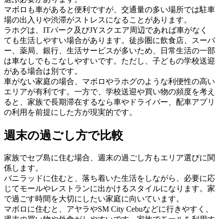
マボロも車があると便利ですが、交通量の多い場所では駐車
場の出入りや渋滞がストレスになることがあります。
ラホグは、ITパーク及びJYスクエア周辺であれば車がなく
ても生活しやすい場合があります。徒歩圏に飲食店、スーパ
ー、薬局、銀行、生活サービスが多いため、日常生活の一部
は車なしでもこなしやすいです。ただし、子どもの学校送迎
がある場合は別です。
車がない家庭の場合、マボロやラホグのような利便性の高い
エリアが有利です。一方で、学校送迎や買い物の頻度を考え
ると、家族で長期滞在するなら車やドライバー、配車アプリ
の利用を前提にした方が現実的です。
週末の過ごし方で比較
家族でセブ島に住む場合、週末の過ごし方もエリア選びに関
係します。
バニラッドに住むと、落ち着いた生活をしながら、必要に応
じてモールやレストランに出かけるスタイルになります。家
で過ごす時間を大切にしたい家庭に向いています。
マボロに住むと、アヤラやSM City Cebuなどに行きやすく、