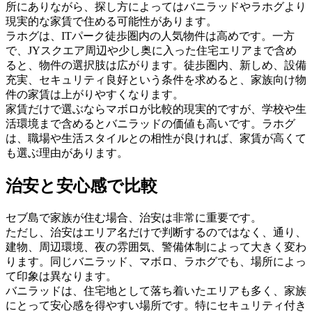
所にありながら、探し方によってはバニラッドやラホグより
現実的な家賃で住める可能性があります。
ラホグは、ITパーク徒歩圏内の人気物件は高めです。一方
で、JYスクエア周辺や少し奥に入った住宅エリアまで含め
ると、物件の選択肢は広がります。徒歩圏内、新しめ、設備
充実、セキュリティ良好という条件を求めると、家族向け物
件の家賃は上がりやすくなります。
家賃だけで選ぶならマボロが比較的現実的ですが、学校や生
活環境まで含めるとバニラッドの価値も高いです。ラホグ
は、職場や生活スタイルとの相性が良ければ、家賃が高くて
も選ぶ理由があります。
治安と安心感で比較
セブ島で家族が住む場合、治安は非常に重要です。
ただし、治安はエリア名だけで判断するのではなく、通り、
建物、周辺環境、夜の雰囲気、警備体制によって大きく変わ
ります。同じバニラッド、マボロ、ラホグでも、場所によっ
て印象は異なります。
バニラッドは、住宅地として落ち着いたエリアも多く、家族
にとって安心感を得やすい場所です。特にセキュリティ付き