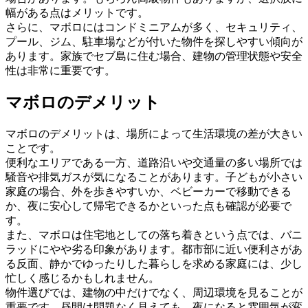
幅がある点はメリットです。
さらに、マボロにはコンドミニアムが多く、セキュリティ、
プール、ジム、駐車場などが付いた物件を探しやすい傾向が
あります。家族でセブ島に住む場合、建物の管理状態や安全
性は非常に重要です。
マボロのデメリット
マボロのデメリットは、場所によって生活環境の差が大きい
ことです。
便利なエリアである一方、道路沿いや交通量の多い場所では
騒音や排気ガスが気になることがあります。子どもが小さい
家庭の場合、外を歩きやすいか、ベビーカーで移動できる
か、夜に安心して帰宅できるかといった点も確認が必要で
す。
また、マボロは住宅地としての落ち着きという点では、バニ
ラッドにやや劣る印象があります。都市部に近い便利さがあ
る反面、静かでゆったりした暮らしを求める家庭には、少し
忙しく感じるかもしれません。
物件選びでは、建物の中だけでなく、周辺環境を見ることが
重要です。昼間は問題なく見えても、夜になると雰囲気が変