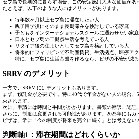
セブ島で長期的に暮らす場合、この安定感は大きな価値があ
たとえば、以下のような人にはメリットがあります。
毎年数ヶ月以上セブ島に滞在したい人
親子留学後にそのまま長期滞在を検討している家庭
子どもをインターナショナルスクールに通わせたい家庭
日本とセブ島の二拠点生活を考えている人
リタイア後の住まいとしてセブ島を検討している人
将来的にフィリピンで不動産賃貸、生活拠点、医療アク
特に、セブ島に生活基盤を作るなら、ビザの不安が減る
SRRV のデメリット
一方で、SRRV にはデメリットもあります。
まず、預託金が必要です。特に40代で年金がない人の場合、
束されます。
次に、申請には時間と手間がかかります。書類の翻訳、認証
さらに、制度は変更される可能性があります。2025年にも
ビザは、常に「今の制度が将来も完全に続く」とは考えない
判断軸1：滞在期間はどれくらいか