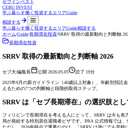
セブ
インベスト
CEBU INVEST
学ぶ
暮らす
働く
投資する
エリア
Guide
相談する
学ぶ
暮らす
働く
投資する
エリア
Guide
相談する
ホーム
/
Guide
/
長期滞在投資
/
SRRV 取得の最新動向と判断軸 20
長期滞在投資
SRRV 取得の最新動向と判断軸 2026
セブ犬/編集長
公開
2026.05.05
読了
19
分
2025年9月の新ガイドライン（40歳以上対象）、年齢別預託金
えるための7つの判断軸と段階的取得ステップ。
SRRV は「セブ長期滞在」の選択肢と
フィリピンで長期滞在を考える人にとって、SRRV は今も有力な選択肢の一
局が発給する特別居住退職者ビザです。PRA 公式情報では
ただし、2026年時点で重要なのは、「SRRV は誰にで