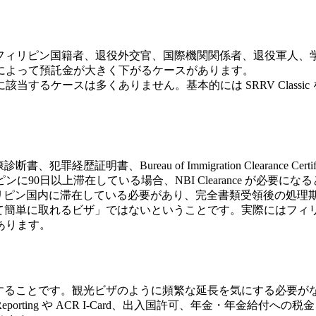
。これは元フィリピン国籍者、退役外交官、国際機関関係者、退役
によって預託金が大きく下がるケースがあります。
ケースは多くありません。基本的には SRRV Classic を
証明書、Bureau of Immigration Clearance Certi
90日以上滞在している場合、NBI Clearance が必要にな
ィリピン国内に滞在している必要があり、完全書類受領後の処理期
って簡単に取れるビザ」ではないということです。実際にはフ
あります。
定することです。観光ビザのように頻繁な延長を気にする必要が
Reporting や ACR I-Card、出入国許可、年金・年金