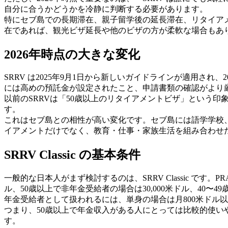
自分に合うかどうかを冷静に判断する必要があります。
特にセブ島での長期滞在、親子留学後の延長滞在、リタイアメ
在であれば、観光ビザ延長や他のビザの方が柔軟な場合もあ
2026年時点の大きな変化
SRRV は2025年9月1日から新しいガイドラインが適用さ
には高めの預託金が設定されたこと、申請書類の確認がより厳格になった
以前のSRRVは「50歳以上のリタイアメントビザ」という
す。
これはセブ島との相性が高い変化です。セブ島には語学学校
イアメントだけでなく、教育・仕事・家族生活を組み合わせ
SRRV Classic の基本条件
一般的な日本人がまず検討するのは、SRRV Classic です。P
ル、50歳以上で非年金受給者の場合は30,000米ドル、40〜49
年金受給者として扱われるには、単身の場合は月800米ドル以
つまり、50歳以上で年金収入がある人にとっては比較的使いや
す。