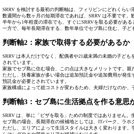
SRRV を検討する最初の判断軸は、フィリピンにどれくらい
数週間から数ヶ月の短期滞在であれば、SRRV は不要です
半年から1年程度の滞在でも、すぐにSRRVを取る必要があ
一方で、毎年長期滞在する、数年単位でセブ島に住む、子ど
判断軸2：家族で取得する必要があるか
SRRV は本人だけでなく、配偶者や21歳未満の未婚の子ど
されています。
家族でセブ島に住む場合、この点は大きなメリットです。親
ただし、扶養家族が多い場合は追加預託金や追加費用が発生する可能
預託金が必要とされています。
家族構成によって総コストが変わるため、夫婦だけなのか、
判断軸3：セブ島に生活拠点を作る意思
SRRV は、単に「ビザを取る」ための制度ではありません
セブ島の場合、長期滞在の候補地としては、ITパーク、ラホ
ただし、エリアによって生活スタイルは大きく変わります。