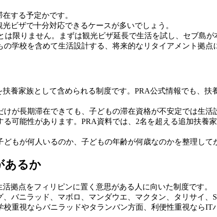
滞在する予定かです。
。観光ビザで十分対応できるケースが多いでしょう。
るとは限りません。まずは観光ビザ延長で生活を試し、セブ島
もの学校を含めて生活設計する、将来的なリタイアメント拠点に
もを扶養家族として含められる制度です。PRA公式情報でも、
だけが長期滞在できても、子どもの滞在資格が不安定では生活
性があります。PRA資料では、2名を超える追加扶養家族について、
子どもが何人いるのか、子どもの年齢が何歳なのかを整理して
があるか
。生活拠点をフィリピンに置く意思がある人に向いた制度です。
グ、バニラッド、マボロ、マンダウエ、マクタン、タリサイ、S
学校重視ならバニラッドやタランバン方面、利便性重視ならIT