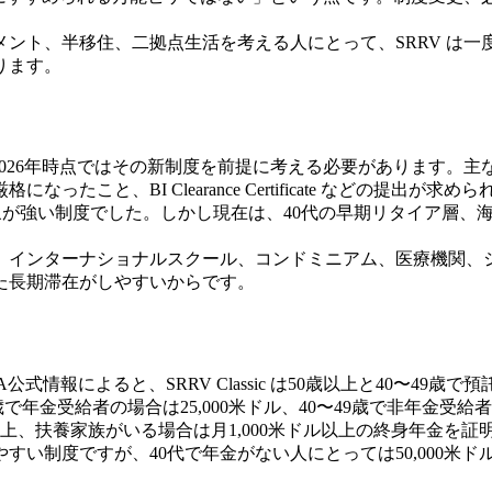
ント、半移住、二拠点生活を考える人にとって、SRRV は一
ります。
れ、2026年時点ではその新制度を前提に考える必要があります。主
こと、BI Clearance Certificate などの提出が
印象が強い制度でした。しかし現在は、40代の早期リタイア層
、インターナショナルスクール、コンドミニアム、医療機関、
た長期滞在がしやすいからです。
RA公式情報によると、SRRV Classic は50歳以上と40〜49
歳で年金受給者の場合は25,000米ドル、40〜49歳で非年金受給
上、扶養家族がいる場合は月1,000米ドル以上の終身年金を証
すい制度ですが、40代で年金がない人にとっては50,000米