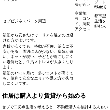
ゾート
海が近い
型生活
商業施
都市型
設、コン
セブビジネスパーク周辺
生活を
ド、病院
好む人
アクセス
最初から安さだけでエリアを選ぶのは避
けた方がよいです。
家賃が安くても、移動が不便、治安に不
安がある、周辺に店が少ない、病院が遠
い、ネットが弱い、子どもが過ごしにく
い場所だと、生活ストレスが大きくなり
ます。
最初の1〜3ヶ月は、多少コストが高くて
も、便利で安全なエリアを選ぶ方が失敗
しにくいです。
住居は購入より賃貸から始める
セブで二拠点生活を考えると、不動産購入を検討する人もい