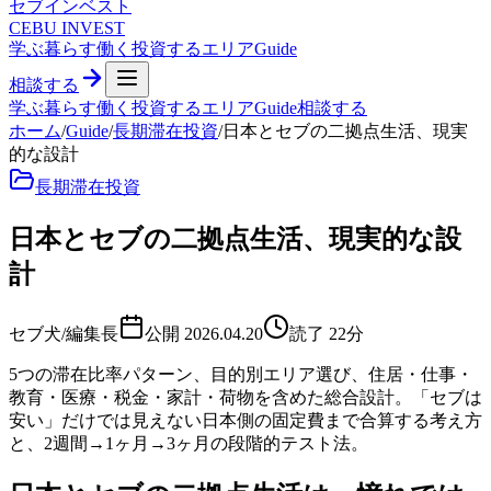
セブ
インベスト
CEBU INVEST
学ぶ
暮らす
働く
投資する
エリア
Guide
相談する
学ぶ
暮らす
働く
投資する
エリア
Guide
相談する
ホーム
/
Guide
/
長期滞在投資
/
日本とセブの二拠点生活、現実
的な設計
長期滞在投資
日本とセブの二拠点生活、現実的な設
計
セブ犬/編集長
公開
2026.04.20
読了
22
分
5つの滞在比率パターン、目的別エリア選び、住居・仕事・
教育・医療・税金・家計・荷物を含めた総合設計。「セブは
安い」だけでは見えない日本側の固定費まで合算する考え方
と、2週間→1ヶ月→3ヶ月の段階的テスト法。