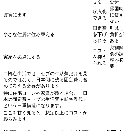
せる
必要
帰国時
収入化
賃貸に出す
に使え
できる
ない
固定費
引越し
小さな住居に住み替える
を下げ
負担が
られる
ある
家族関
コスト
係の調
実家を拠点にする
を抑え
整が必
られる
要
二拠点生活では、セブの生活費だけを見
るのではなく、日本側に残る固定費も含
めて考える必要があります。
特に住宅ローンや家賃が残る場合、「日
本の固定費＋セブの生活費＋航空券代」
という三重構造になります。
ここを甘く見ると、想定以上にコストが
膨らみます。