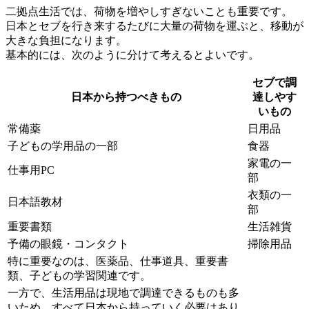
二拠点生活では、荷物を増やしすぎないことも重要です。
日本とセブを行き来するたびに大量の荷物を運ぶと、移動が
大きな負担になります。
基本的には、次のように分けて考えるとよいです。
セブで調
日本から持つべきもの
達しやす
いもの
常備薬
日用品
子どもの学用品の一部
食器
家電の一
仕事用PC
部
衣類の一
日本語教材
部
重要書類
生活雑貨
予備の眼鏡・コンタクト
掃除用品
特に重要なのは、医薬品、仕事道具、重要書
類、子どもの学習関連です。
一方で、生活用品は現地で調達できるものも多
いため、すべて日本から持っていく必要はあり