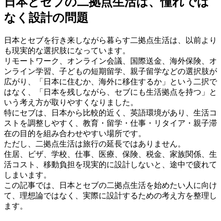
日本とセブの二拠点生活は、憧れでは
なく設計の問題
日本とセブを行き来しながら暮らす二拠点生活は、以前より
も現実的な選択肢になっています。
リモートワーク、オンライン会議、国際送金、海外保険、オ
ンライン学習、子どもの短期留学、親子留学などの選択肢が
広がり、「日本に住むか、海外に移住するか」という二択で
はなく、「日本を残しながら、セブにも生活拠点を持つ」と
いう考え方が取りやすくなりました。
特にセブは、日本から比較的近く、英語環境があり、生活コ
ストを調整しやすく、教育・留学・仕事・リタイア・親子滞
在の目的を組み合わせやすい場所です。
ただし、二拠点生活は旅行の延長ではありません。
住居、ビザ、学校、仕事、医療、保険、税金、家族関係、生
活コスト、移動負担を現実的に設計しないと、途中で疲れて
しまいます。
この記事では、日本とセブの二拠点生活を始めたい人に向け
て、理想論ではなく、実際に設計するための考え方を整理し
ます。