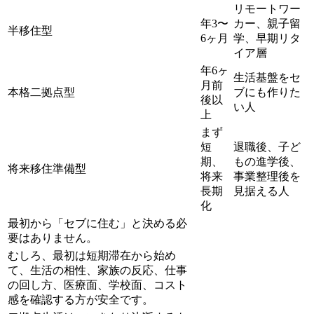
リモートワー
年3〜
カー、親子留
半移住型
6ヶ月
学、早期リタ
イア層
年6ヶ
生活基盤をセ
月前
本格二拠点型
ブにも作りた
後以
い人
上
まず
短
退職後、子ど
期、
もの進学後、
将来移住準備型
将来
事業整理後を
長期
見据える人
化
最初から「セブに住む」と決める必
要はありません。
むしろ、最初は短期滞在から始め
て、生活の相性、家族の反応、仕事
の回し方、医療面、学校面、コスト
感を確認する方が安全です。