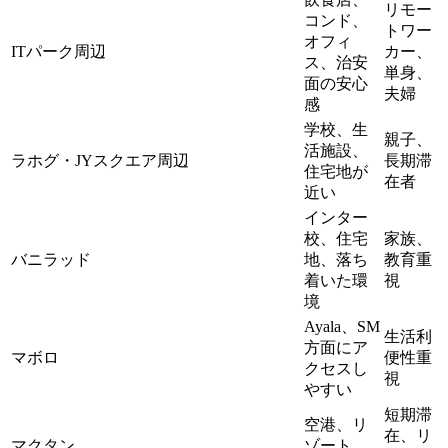
リモー
コンド、
トワー
オフィ
ITパーク周辺
カー、
ス、治安
単身、
面の安心
夫婦
感
学校、生
親子、
活施設、
ラホグ・JYスクエア周辺
長期滞
住宅地が
在者
近い
インター
校、住宅
家族、
バニラッド
地、落ち
教育重
着いた環
視
境
Ayala、SM
生活利
方面にア
マボロ
便性重
クセスし
視
やすい
短期滞
空港、リ
在、リ
マクタン
ゾート、