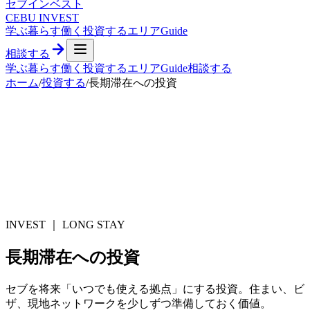
セブ
インベスト
CEBU INVEST
学ぶ
暮らす
働く
投資する
エリア
Guide
相談する
学ぶ
暮らす
働く
投資する
エリア
Guide
相談する
ホーム
/
投資する
/
長期滞在への投資
INVEST ｜
LONG STAY
長期滞在への投資
セブを将来「いつでも使える拠点」にする投資。住まい、ビ
ザ、現地ネットワークを少しずつ準備しておく価値。