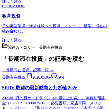
詳しく見る →
EDUCATION
教育投資
子の英語環境・海外経験への投資。スクール、留学、滞在の
組み合わせ。
詳しく見る →
関連カテゴリー｜
長期滞在投資
「長期滞在投資」の記事を読む
「
長期滞在投資
」記事一覧 →
長期滞在投資
·
2026.05.05
·
19
分
SRRV 取得の最新動向と判断軸 2026
2025年9月の新ガイドライン（40歳以上対象）、年齢別預託
金（15,000〜50,000USD）、必要書類、家族帯同、メリッ
ト・デメリット。「取得できるか」ではなく「本当に必要