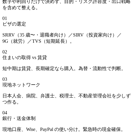
数字や利回りだけで決めず、目的・リスク許容度・出口戦略
を含めて整える。
01
ビザの選定
SRRV（35 歳〜・退職者向け）／SIRV（投資家向け）／
9G（就労）／TVS（短期延長）。
02
住まいの取得 vs 賃貸
短中期は賃貸、長期確定なら購入。為替・流動性で判断。
03
現地ネットワーク
日本人会、病院、弁護士、税理士、不動産管理会社を少しず
つ作る。
04
銀行・送金体制
現地口座、Wise、PayPal の使い分け。緊急時の現金確保。