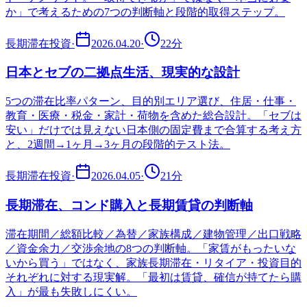
か」で考えるための7つの判断軸と段階的取得ステップ。
長期滞在投資
·
2026.04.20
·
22
分
日本とセブの二拠点生活、現実的な設計
5つの滞在比率パターン、目的別エリア選び、住居・仕事・
教育・医療・税金・家計・荷物を含めた総合設計。「セブは
安い」だけでは見えない日本側の固定費まで合算する考え方
と、2週間→1ヶ月→3ヶ月の段階的テスト法。
長期滞在投資
·
2026.04.05
·
21
分
長期滞在、コンド購入と長期賃貸の判断軸
滞在期間／総額比較／為替／家族構成／建物管理／出口戦略
／資金余力／交渉余地の8つの判断軸。「家賃がもったいな
いから買う」ではなく、家族長期滞在・リタイア・投資目的
それぞれに対する現実解。「最初は賃貸、確信が持てたら購
入」が最も失敗しにくい。