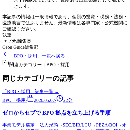
きます。
本記事の情報は一般情報であり、個別の投資・税務・法務・
医療助言ではありません。最新情報は各専門家・公式機関に
ご確認ください。
執筆
セブ犬/編集長
Cebu Guide編集部
「BPO・採用」一覧へ戻る
関連カテゴリー｜
BPO・採用
同じカテゴリーの記事
「
BPO・採用
」記事一覧 →
BPO・採用
·
2026.05.07
·
22
分
ゼロからセブで BPO 拠点を立ち上げる手順
事業モデル選定→法人形態→SEC/BIR/LGU→PEZA/BOI→オ