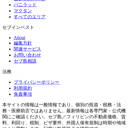
バニラッド
マクタン
すべてのエリア
セブインベスト
About
編集方針
関連サービス
お問い合わせ
セブ島相談
法務
プライバシーポリシー
利用規約
免責事項
本サイトの情報は一般情報であり、個別の投資・税務・法
務・医療助言ではありません。最新情報は各専門家・公式機
関にご確認ください。セブ島／フィリピンの不動産価格、賃
料、利回り、税制、ビザ要件、外国人保有規制は時期や地域