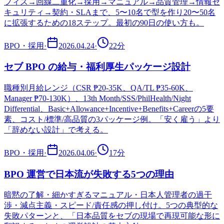
フィス→回線二重化→採用→マニュアル→品質管理→情報セ
キュリティ→契約・SLAまで、5〜10名で型を作り20〜50名
に拡張するための18ステップ。最初の90日の使い方も。
BPO・採用
·
2026.04.24
·
22
分
セブ BPO の給与・福利厚生パッケージ設計
職種別月給レンジ（CSR ₱20-35K、QA/TL ₱35-60K、
Manager ₱70-130K）、13th Month/SSS/PhilHealth/Night
Differential、Basic+Allowance+Incentive+Benefits+Careerの5要
素、コスト/標準/高品質の3パッケージ例。「安く雇う」より
「辞めない設計」で考える。
BPO・採用
·
2026.04.06
·
17
分
BPO 運営で日本流が失敗する5つの理由
暗黙の了解・細かすぎるマニュアル・日本人管理者の過干
渉・減点主義・スピード/責任感の押し付け。5つの典型的な
失敗パターンと、「日本品質をセブの現場で再現可能な形に