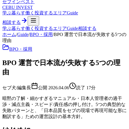
セブ
インベスト
CEBU INVEST
学ぶ
暮らす
働く
投資する
エリア
Guide
相談する
学ぶ
暮らす
働く
投資する
エリア
Guide
相談する
ホーム
/
Guide
/
BPO・採用
/
BPO 運営で日本流が失敗する5つの
理由
BPO・採用
BPO 運営で日本流が失敗する5つの理
由
セブ犬/編集長
公開
2026.04.06
読了
17
分
暗黙の了解・細かすぎるマニュアル・日本人管理者の過干
渉・減点主義・スピード/責任感の押し付け。5つの典型的な
失敗パターンと、「日本品質をセブの現場で再現可能な形に
翻訳する」ための運営設計の基本方針。