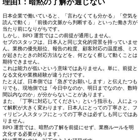
理由1：暗黙の了解が通じない
日本企業で働いていると、「言わなくても分かる」「空気を
読んで動く」「前後の文脈から判断する」といった働き方が
当たり前になりがちです。
しかし、BPO 運営ではこの前提が通用しません。
セブのスタッフは、日本人と同じ文化的背景を持っていませ
ん。業務の優先順位、報告の粒度、顧客対応の温度感、ミス
が起きたときの対応方法などを、何となく察して動くことは
期待できません。
これは能力が低いという意味ではありません。単に、前提と
なる文化や業務経験が違うだけです。
たとえば、日本側では「急ぎでお願いします」と伝えたつも
りでも、現地側では「今日中なのか、明日までなのか、数時
間以内なのか」が分からないことがあります。
また、「丁寧に対応してください」という指示も、人によっ
て解釈が大きく変わります。日本人にとっての丁寧さと、フ
ィリピン人スタッフにとっての丁寧さは必ずしも同じではあ
りません。
BPO 運営では、暗黙の了解を前提にせず、業務ルールを明
文化する必要があります。