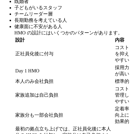
既婚者
子どもがいるスタッフ
チームリーダー層
長期勤務を考えている人
健康面に不安がある人
HMO の設計にはいくつかのパターンがあります。
設計
内容
コスト
正社員化後に付与
を抑え
やすい
採用力
Day 1 HMO
が高い
本人のみ会社負担
標準的
コスト
家族追加は自己負担
管理し
やすい
定着率
家族分も一部会社負担
向上に
効果的
最初の拠点立ち上げでは、正社員化後に本人