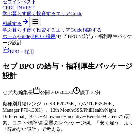
セブ
インベスト
CEBU INVEST
学ぶ
暮らす
働く
投資する
エリア
Guide
相談する
学ぶ
暮らす
働く
投資する
エリア
Guide
相談する
ホーム
/
Guide
/
BPO・採用
/
セブ BPO の給与・福利厚生パッケ
ージ設計
BPO・採用
セブ BPO の給与・福利厚生パッケージ
設計
セブ犬/編集長
公開
2026.04.24
読了
22
分
職種別月給レンジ（CSR ₱20-35K、QA/TL ₱35-60K、
Manager ₱70-130K）、13th Month/SSS/PhilHealth/Night
Differential、Basic+Allowance+Incentive+Benefits+Careerの5要
素、コスト/標準/高品質の3パッケージ例。「安く雇う」より
「辞めない設計」で考える。