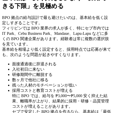
きる下限」を見極める
BPO 拠点の給与設計で最も避けたいのは、基本給を低く設
定しすぎることです。
フィリピンでは BPO 業界の求人が多く、特にセブ市内では
IT Park、Cebu Business Park、Mandaue、Lapu-Lapu などに多
くの BPO 関連企業があります。経験者は常に複数の選択肢
を見ています。
基本給を相場より低く設定すると、採用時点では応募が来て
も、次のような問題が起きやすくなります。
面接通過後に辞退される
入社初日に来ない
研修期間中に離脱する
数ヶ月で他社に移る
残った人材のモチベーションが低い
採用コストと教育コストが増える
特に BPO では、給与を ₱3,000〜₱5,000 安く抑えた結
果、離職率が上がり、結果的に採用・研修・品質管理
コストが増えることがあります。
セブで安定した BPO 拠点を作るなら、基本給は「最低