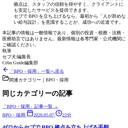
拠点は、スタッフの信頼を得やすく、クライアントに
も安定したサービスを提供できます。
セブで BPO を立ち上げるなら、最初から「人が辞めな
い給与設計」を意識することが、成功への近道です。
本記事の情報は一般情報であり、個別の投資・税務・法務・
医療助言ではありません。最新情報は各専門家・公式機関に
ご確認ください。
執筆
セブ犬/編集長
Cebu Guide編集部
「BPO・採用」一覧へ戻る
関連カテゴリー｜
BPO・採用
同じカテゴリーの記事
「
BPO・採用
」記事一覧 →
BPO・採用
·
2026.05.07
·
22
分
ゼロからセブで BPO 拠点を立ち上げる手順