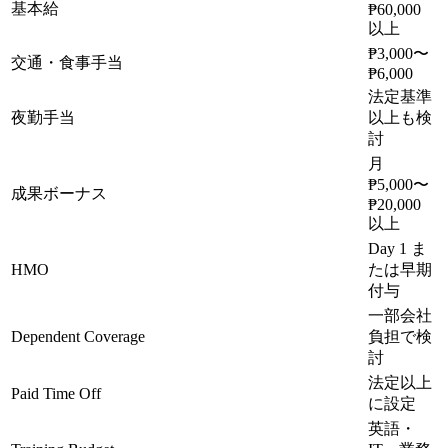
基本給
₱60,000
以上
₱3,000〜
交通・食事手当
₱6,000
法定基準
夜勤手当
以上も検
討
月
₱5,000〜
成果ボーナス
₱20,000
以上
Day 1 ま
HMO
たは早期
付与
一部会社
Dependent Coverage
負担で検
討
法定以上
Paid Time Off
に設定
英語・