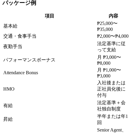
パッケージ例
項目
内容
₱25,000〜
基本給
₱35,000
交通・食事手当
₱2,000〜₱4,000
法定基準に従
夜勤手当
って支給
月 ₱3,000〜
パフォーマンスボーナス
₱8,000
月 ₱1,000〜
Attendance Bonus
₱3,000
入社後または
HMO
正社員化後に
付与
法定基準＋会
有給
社独自制度
半年または年1
昇給
回
Senior Agent、